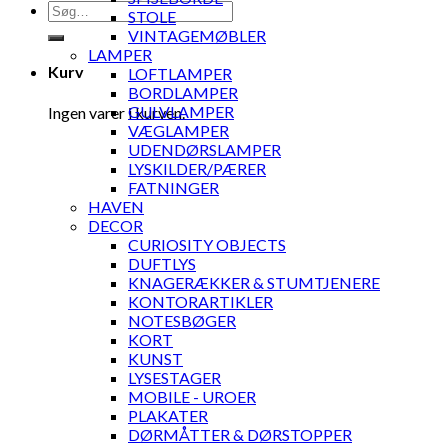
Søg
STOLE
efter:
VINTAGEMØBLER
LAMPER
Kurv
LOFTLAMPER
BORDLAMPER
GULVLAMPER
Ingen varer i kurven.
VÆGLAMPER
UDENDØRSLAMPER
LYSKILDER/PÆRER
FATNINGER
HAVEN
DECOR
CURIOSITY OBJECTS
DUFTLYS
KNAGERÆKKER & STUMTJENERE
KONTORARTIKLER
NOTESBØGER
KORT
KUNST
LYSESTAGER
MOBILE - UROER
PLAKATER
DØRMÅTTER & DØRSTOPPER