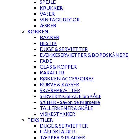
SPEJLE
KRUKKER
VASER
VINTAGE DECOR
ÆSKER
KØKKEN
BAKKER
BESTIK
DUGE & SERVIETTER
DÆKKESERVIETTER & BORDSKÅNERE
FADE
GLAS & KOPPER
KARAFLER
KØKKEN ACCESSOIRES
KURVE & KASSER
SKÆREBRÆTTER
SERVERINGSFADE & SKÅLE
SÆBER - Savon de Marseille
TALLERKENER & SKÅLE
VISKESTYKKER
TEKSTILER
DUGE & SERVIETTER
HÅNDKLÆDER
TÆPPER & PLAIDER