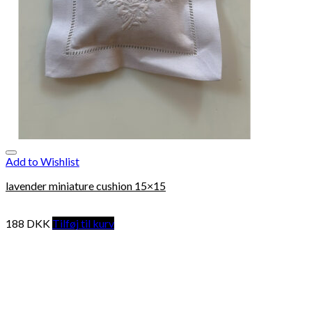
Add to Wishlist
lavender miniature cushion 15×15
188
DKK
Tilføj til kurv