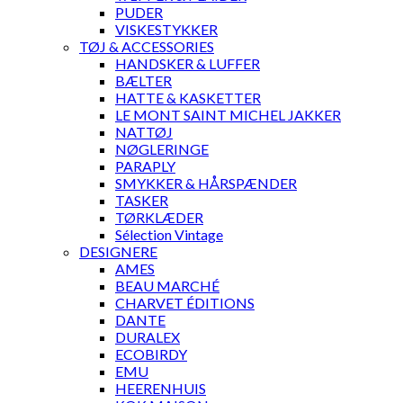
PUDER
VISKESTYKKER
TØJ & ACCESSORIES
HANDSKER & LUFFER
BÆLTER
HATTE & KASKETTER
LE MONT SAINT MICHEL JAKKER
NATTØJ
NØGLERINGE
PARAPLY
SMYKKER & HÅRSPÆNDER
TASKER
TØRKLÆDER
Sélection Vintage
DESIGNERE
AMES
BEAU MARCHÉ
CHARVET ÉDITIONS
DANTE
DURALEX
ECOBIRDY
EMU
HEERENHUIS