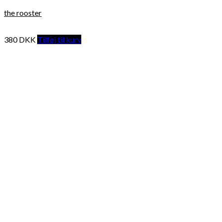
the rooster
380
DKK
Tilføj til kurv