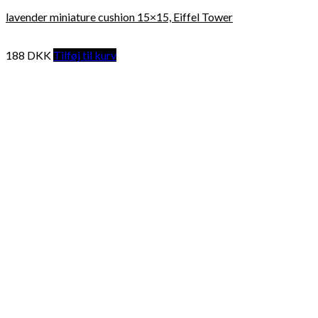
lavender miniature cushion 15×15, Eiffel Tower
188
DKK
Tilføj til kurv