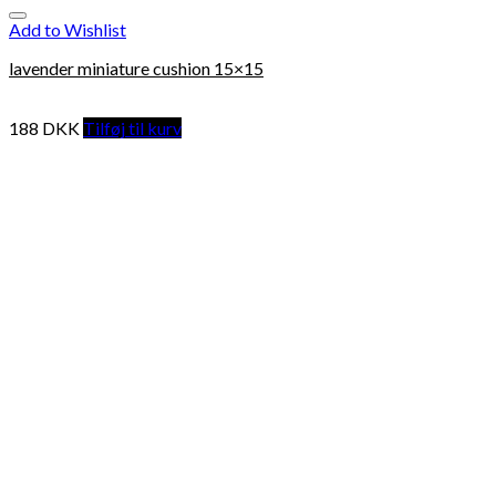
Add to Wishlist
lavender miniature cushion 15×15
188
DKK
Tilføj til kurv