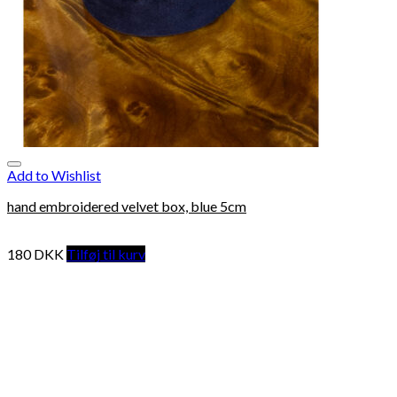
Add to Wishlist
hand embroidered velvet box, blue 5cm
180
DKK
Tilføj til kurv