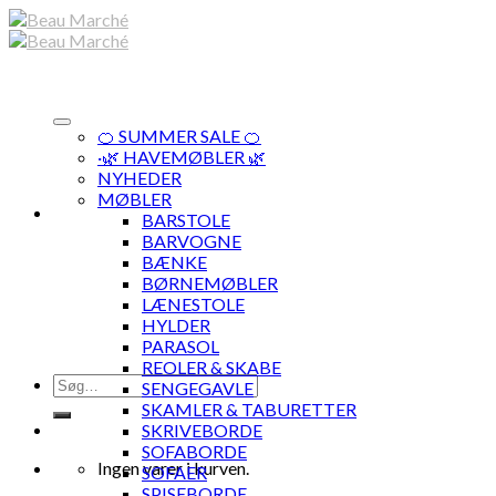
Skip
to
content
🍊 SUMMER SALE 🍊
·🌿 HAVEMØBLER 🌿
NYHEDER
MØBLER
BARSTOLE
BARVOGNE
BÆNKE
BØRNEMØBLER
LÆNESTOLE
HYLDER
PARASOL
REOLER & SKABE
Søg
SENGEGAVLE
efter:
SKAMLER & TABURETTER
SKRIVEBORDE
SOFABORDE
Ingen varer i kurven.
SOFAER
SPISEBORDE