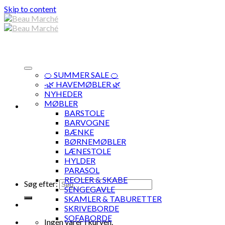
Skip to content
🍊 SUMMER SALE 🍊
·🌿 HAVEMØBLER 🌿
NYHEDER
MØBLER
BARSTOLE
BARVOGNE
BÆNKE
BØRNEMØBLER
LÆNESTOLE
HYLDER
PARASOL
REOLER & SKABE
Søg efter:
SENGEGAVLE
SKAMLER & TABURETTER
SKRIVEBORDE
SOFABORDE
Ingen varer i kurven.