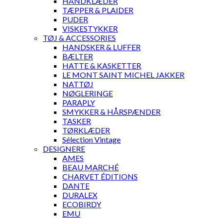
HÅNDKLÆDER
TÆPPER & PLAIDER
PUDER
VISKESTYKKER
TØJ & ACCESSORIES
HANDSKER & LUFFER
BÆLTER
HATTE & KASKETTER
LE MONT SAINT MICHEL JAKKER
NATTØJ
NØGLERINGE
PARAPLY
SMYKKER & HÅRSPÆNDER
TASKER
TØRKLÆDER
Sélection Vintage
DESIGNERE
AMES
BEAU MARCHÉ
CHARVET ÉDITIONS
DANTE
DURALEX
ECOBIRDY
EMU