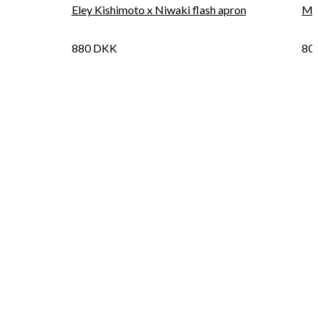
Eley Kishimoto x Niwaki flash apron
Mag
880
DKK
80