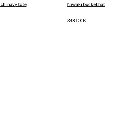
chi navy tote
Niwaki bucket hat
348
DKK