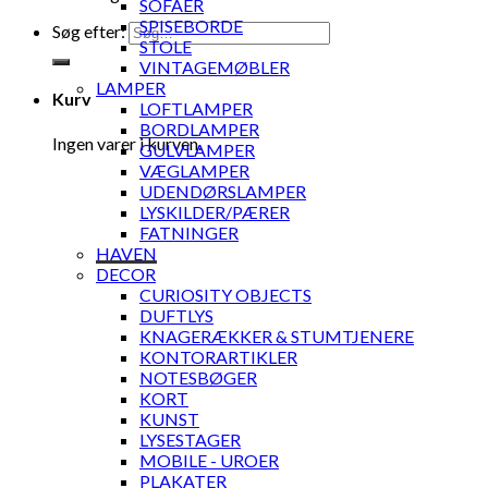
SOFAER
SPISEBORDE
Søg efter:
STOLE
VINTAGEMØBLER
LAMPER
Kurv
LOFTLAMPER
BORDLAMPER
Ingen varer i kurven.
GULVLAMPER
VÆGLAMPER
UDENDØRSLAMPER
LYSKILDER/PÆRER
FATNINGER
HAVEN
DECOR
CURIOSITY OBJECTS
DUFTLYS
KNAGERÆKKER & STUMTJENERE
KONTORARTIKLER
NOTESBØGER
KORT
KUNST
LYSESTAGER
MOBILE - UROER
PLAKATER