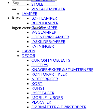
Søg
STOLE
efter:
VINTAGEMØBLER
LAMPER
Kurv
LOFTLAMPER
BORDLAMPER
GULVLAMPER
Ingen varer i kurven.
VÆGLAMPER
UDENDØRSLAMPER
LYSKILDER/PÆRER
FATNINGER
HAVEN
DECOR
CURIOSITY OBJECTS
DUFTLYS
KNAGERÆKKER & STUMTJENERE
KONTORARTIKLER
NOTESBØGER
KORT
KUNST
LYSESTAGER
MOBILE - UROER
PLAKATER
DØRMÅTTER & DØRSTOPPER