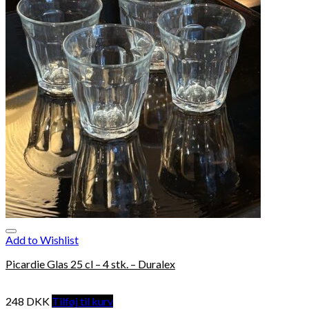
Add to Wishlist
Picardie Glas 25 cl – 4 stk. – Duralex
248
DKK
Tilføj til kurv