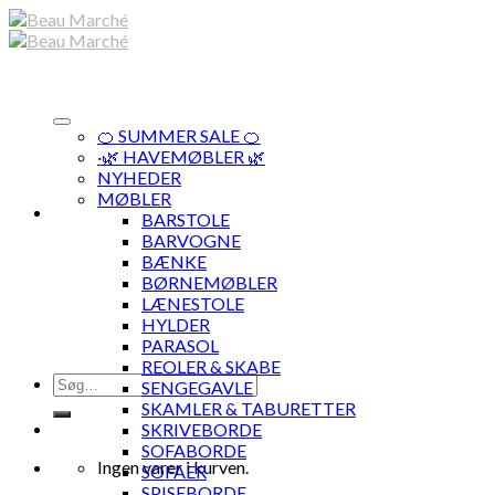
Skip
to
content
🍊 SUMMER SALE 🍊
·🌿 HAVEMØBLER 🌿
NYHEDER
MØBLER
BARSTOLE
BARVOGNE
BÆNKE
BØRNEMØBLER
LÆNESTOLE
HYLDER
PARASOL
REOLER & SKABE
Søg
SENGEGAVLE
efter:
SKAMLER & TABURETTER
SKRIVEBORDE
SOFABORDE
Ingen varer i kurven.
SOFAER
SPISEBORDE