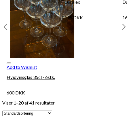
Duralex
Du
195
DKK
16
Add to Wishlist
Hvidvinsglas 35cl - 6stk.
600
DKK
Viser 1–20 af 41 resultater