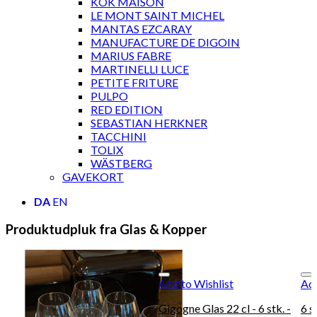
KOK MAISON
LE MONT SAINT MICHEL
MANTAS EZCARAY
MANUFACTURE DE DIGOIN
MARIUS FABRE
MARTINELLI LUCE
PETITE FRITURE
PULPO
RED EDITION
SEBASTIAN HERKNER
TACCHINI
TOLIX
WÄSTBERG
GAVEKORT
DA
EN
Produktudpluk fra Glas & Kopper
Add to Wishlist
Add
Gigogne Glas 22 cl - 6 stk. -
6 s