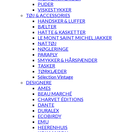
PUDER
VISKESTYKKER
TØJ & ACCESSORIES
HANDSKER & LUFFER
BÆLTER
HATTE & KASKETTER
LE MONT SAINT MICHEL JAKKER
NATTØJ
NØGLERINGE
PARAPLY
SMYKKER & HÅRSPÆNDER
TASKER
TØRKLÆDER
Sélection Vintage
DESIGNERE
AMES
BEAU MARCHÉ
CHARVET ÉDITIONS
DANTE
DURALEX
ECOBIRDY
EMU
HEERENHUIS