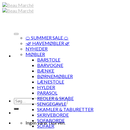
Skip
to
content
🍊 SUMMER SALE 🍊
·🌿 HAVEMØBLER 🌿
NYHEDER
MØBLER
BARSTOLE
BARVOGNE
BÆNKE
BØRNEMØBLER
LÆNESTOLE
HYLDER
PARASOL
REOLER & SKABE
Søg
SENGEGAVLE
efter:
SKAMLER & TABURETTER
SKRIVEBORDE
SOFABORDE
Ingen varer i kurven.
SOFAER