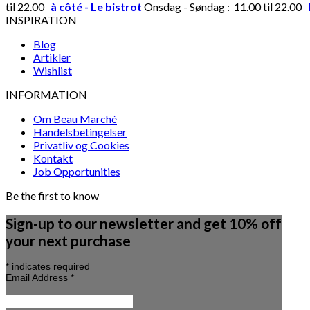
til 22.00
à côté - Le bistrot
Onsdag - Søndag : 11.00 til 22.00
INSPIRATION
Blog
Artikler
Wishlist
INFORMATION
Om Beau Marché
Handelsbetingelser
Privatliv og Cookies
Kontakt
Job Opportunities
Be the first to know
Sign-up to our newsletter and get 10% off
your next purchase
*
indicates required
Email Address
*