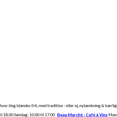
or ting blandes frit, med tradition - eller ej, nytænkning & kærli
til 18.00 Søndag: 10.00 til 17.00
Beau Marché - Café à Vins
Manda