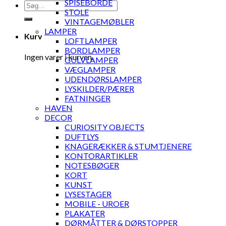
SPISEBORDE
Søg
STOLE
efter:
VINTAGEMØBLER
LAMPER
Kurv
LOFTLAMPER
BORDLAMPER
Ingen varer i kurven.
GULVLAMPER
VÆGLAMPER
UDENDØRSLAMPER
LYSKILDER/PÆRER
FATNINGER
HAVEN
DECOR
CURIOSITY OBJECTS
DUFTLYS
KNAGERÆKKER & STUMTJENERE
KONTORARTIKLER
NOTESBØGER
KORT
KUNST
LYSESTAGER
MOBILE - UROER
PLAKATER
DØRMÅTTER & DØRSTOPPER