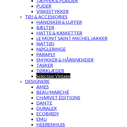
TÆPPER & PLAIDER
PUDER
VISKESTYKKER
TØJ & ACCESSORIES
HANDSKER & LUFFER
BÆLTER
HATTE & KASKETTER
LE MONT SAINT MICHEL JAKKER
NATTØJ
NØGLERINGE
PARAPLY
SMYKKER & HÅRSPÆNDER
TASKER
TØRKLÆDER
Sélection Vintage
DESIGNERE
AMES
BEAU MARCHÉ
CHARVET ÉDITIONS
DANTE
DURALEX
ECOBIRDY
EMU
HEERENHUIS