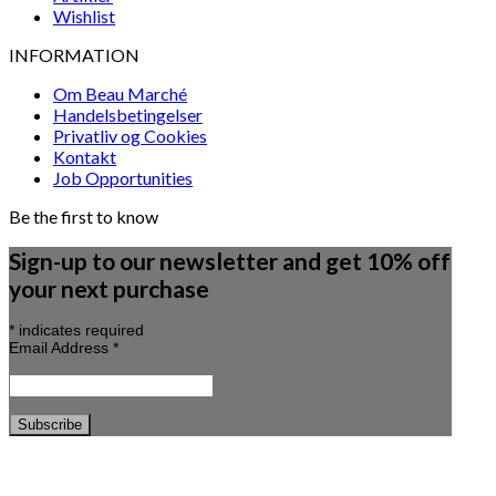
Wishlist
INFORMATION
Om Beau Marché
Handelsbetingelser
Privatliv og Cookies
Kontakt
Job Opportunities
Be the first to know
Sign-up to our newsletter and get 10% off
your next purchase
*
indicates required
Email Address
*