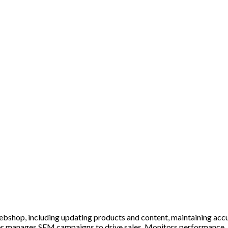
ebshop, including updating products and content, maintaining acc
rts or manages SEM campaigns to drive sales. Monitors performanc