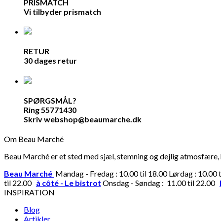
PRISMATCH
Vi tilbyder prismatch
RETUR
30 dages retur
SPØRGSMÅL?
Ring 55771430
Skriv webshop@beaumarche.dk
Om Beau Marché
Beau Marché er et sted med sjæl, stemning og dejlig atmosfære, hv
Beau Marché
Mandag - Fredag : 10.00 til 18.00 Lørdag : 10.00 
til 22.00
à côté - Le bistrot
Onsdag - Søndag : 11.00 til 22.00
INSPIRATION
Blog
Artikler