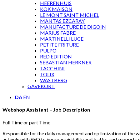
HEERENHUIS
KOK MAISON
LE MONT SAINT MICHEL
MANTAS EZCARAY
MANUFACTURE DE DIGOIN
MARIUS FABRE
MARTINELLI LUCE
PETITE FRITURE
PULPO
RED EDITION
SEBASTIAN HERKNER
TACCHINI
TOLIX
WÄSTBERG
GAVEKORT
DA
EN
Webshop Assistant – Job Description
Full Time or part Time
Responsible for the daily management and optimization of the w
actively with SEO to improve visibility and traffic, and suppo