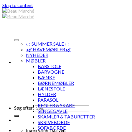
Skip to content
🍊 SUMMER SALE 🍊
·🌿 HAVEMØBLER 🌿
NYHEDER
MØBLER
BARSTOLE
BARVOGNE
BÆNKE
BØRNEMØBLER
LÆNESTOLE
HYLDER
PARASOL
REOLER & SKABE
Søg efter:
SENGEGAVLE
SKAMLER & TABURETTER
SKRIVEBORDE
SOFABORDE
Ingen varer i kurven.