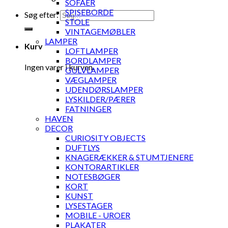
SOFAER
SPISEBORDE
Søg efter:
STOLE
VINTAGEMØBLER
LAMPER
Kurv
LOFTLAMPER
BORDLAMPER
Ingen varer i kurven.
GULVLAMPER
VÆGLAMPER
UDENDØRSLAMPER
LYSKILDER/PÆRER
FATNINGER
HAVEN
DECOR
CURIOSITY OBJECTS
DUFTLYS
KNAGERÆKKER & STUMTJENERE
KONTORARTIKLER
NOTESBØGER
KORT
KUNST
LYSESTAGER
MOBILE - UROER
PLAKATER