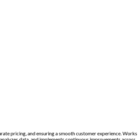
urate pricing, and ensuring a smooth customer experience. Works
e, analyzes data, and implements continuous improvements across