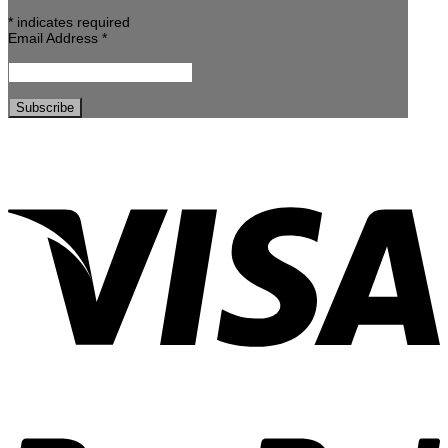
*
indicates required
Email Address
*