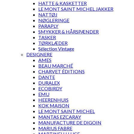
HATTE & KASKETTER
LE MONT SAINT MICHEL JAKKER
NATTØJ
NØGLERINGE
PARAPLY
SMYKKER & HÅRSPÆNDER
TASKER
TØRKLÆDER
Sélection Vintage
DESIGNERE
AMES
BEAU MARCHÉ
CHARVET ÉDITIONS
DANTE
DURALEX
ECOBIRDY
EMU
HEERENHUIS
KOK MAISON
LE MONT SAINT MICHEL
MANTAS EZCARAY
MANUFACTURE DE DIGOIN
MARIUS FABRE
MARTINELLI LUCE