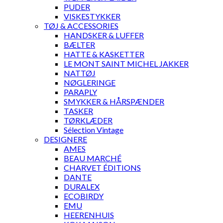
PUDER
VISKESTYKKER
TØJ & ACCESSORIES
HANDSKER & LUFFER
BÆLTER
HATTE & KASKETTER
LE MONT SAINT MICHEL JAKKER
NATTØJ
NØGLERINGE
PARAPLY
SMYKKER & HÅRSPÆNDER
TASKER
TØRKLÆDER
Sélection Vintage
DESIGNERE
AMES
BEAU MARCHÉ
CHARVET ÉDITIONS
DANTE
DURALEX
ECOBIRDY
EMU
HEERENHUIS