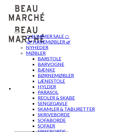
Skip
to
content
🍊 SUMMER SALE 🍊
·🌿 HAVEMØBLER 🌿
NYHEDER
MØBLER
BARSTOLE
BARVOGNE
BÆNKE
BØRNEMØBLER
LÆNESTOLE
HYLDER
PARASOL
REOLER & SKABE
SENGEGAVLE
SKAMLER & TABURETTER
SKRIVEBORDE
SOFABORDE
SOFAER
SPISEBORDE