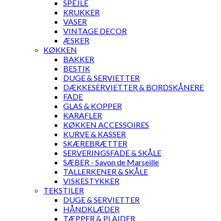
SPEJLE
KRUKKER
VASER
VINTAGE DECOR
ÆSKER
KØKKEN
BAKKER
BESTIK
DUGE & SERVIETTER
DÆKKESERVIETTER & BORDSKÅNERE
FADE
GLAS & KOPPER
KARAFLER
KØKKEN ACCESSOIRES
KURVE & KASSER
SKÆREBRÆTTER
SERVERINGSFADE & SKÅLE
SÆBER - Savon de Marseille
TALLERKENER & SKÅLE
VISKESTYKKER
TEKSTILER
DUGE & SERVIETTER
HÅNDKLÆDER
TÆPPER & PLAIDER