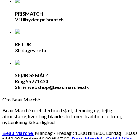
PRISMATCH
Vi tilbyder prismatch
RETUR
30 dages retur
SPØRGSMÅL?
Ring 55771430
Skriv webshop@beaumarche.dk
Om Beau Marché
Beau Marché er et sted med sjæl, stemning og dejlig
atmosfære, hvor ting blandes frit, med tradition - eller ej,
nytænkning & kærlighed
Beau Marché
Mandag - Fredag : 10.00 til 18.00 Lørdag : 10.00
til 18.00 Søndag: 10.00 til 17.00
Beau Marché - Café à Vins