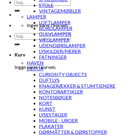
Søg
STOLE
efter:
VINTAGEMØBLER
LAMPER
LOFTLAMPER
Ingen varer i kurven.
BORDLAMPER
GULVLAMPER
Søg
VÆGLAMPER
efter:
UDENDØRSLAMPER
LYSKILDER/PÆRER
Kurv
FATNINGER
HAVEN
Ingen varer i kurven.
DECOR
CURIOSITY OBJECTS
DUFTLYS
KNAGERÆKKER & STUMTJENERE
KONTORARTIKLER
NOTESBØGER
KORT
KUNST
LYSESTAGER
MOBILE - UROER
PLAKATER
DØRMÅTTER & DØRSTOPPER