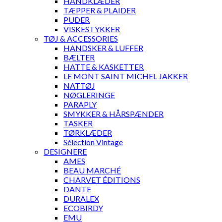
HÅNDKLÆDER
TÆPPER & PLAIDER
PUDER
VISKESTYKKER
TØJ & ACCESSORIES
HANDSKER & LUFFER
BÆLTER
HATTE & KASKETTER
LE MONT SAINT MICHEL JAKKER
NATTØJ
NØGLERINGE
PARAPLY
SMYKKER & HÅRSPÆNDER
TASKER
TØRKLÆDER
Sélection Vintage
DESIGNERE
AMES
BEAU MARCHÉ
CHARVET ÉDITIONS
DANTE
DURALEX
ECOBIRDY
EMU