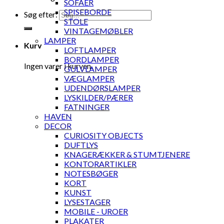
SOFAER
SPISEBORDE
Søg efter:
STOLE
VINTAGEMØBLER
LAMPER
Kurv
LOFTLAMPER
BORDLAMPER
Ingen varer i kurven.
GULVLAMPER
VÆGLAMPER
UDENDØRSLAMPER
LYSKILDER/PÆRER
FATNINGER
HAVEN
DECOR
CURIOSITY OBJECTS
DUFTLYS
KNAGERÆKKER & STUMTJENERE
KONTORARTIKLER
NOTESBØGER
KORT
KUNST
LYSESTAGER
MOBILE - UROER
PLAKATER