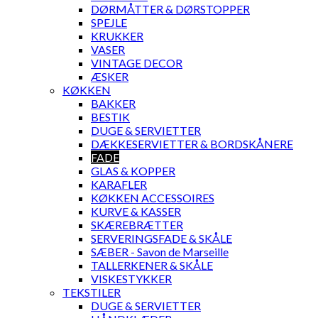
DØRMÅTTER & DØRSTOPPER
SPEJLE
KRUKKER
VASER
VINTAGE DECOR
ÆSKER
KØKKEN
BAKKER
BESTIK
DUGE & SERVIETTER
DÆKKESERVIETTER & BORDSKÅNERE
FADE
GLAS & KOPPER
KARAFLER
KØKKEN ACCESSOIRES
KURVE & KASSER
SKÆREBRÆTTER
SERVERINGSFADE & SKÅLE
SÆBER - Savon de Marseille
TALLERKENER & SKÅLE
VISKESTYKKER
TEKSTILER
DUGE & SERVIETTER