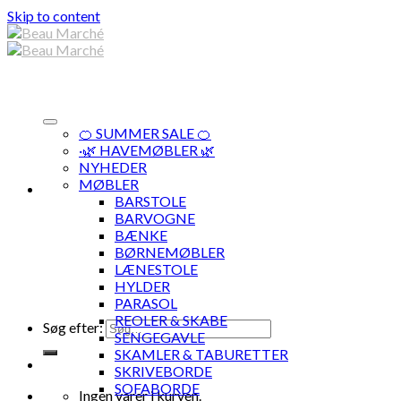
Skip to content
🍊 SUMMER SALE 🍊
·🌿 HAVEMØBLER 🌿
NYHEDER
MØBLER
BARSTOLE
BARVOGNE
BÆNKE
BØRNEMØBLER
LÆNESTOLE
HYLDER
PARASOL
REOLER & SKABE
Søg efter:
SENGEGAVLE
SKAMLER & TABURETTER
SKRIVEBORDE
SOFABORDE
Ingen varer i kurven.