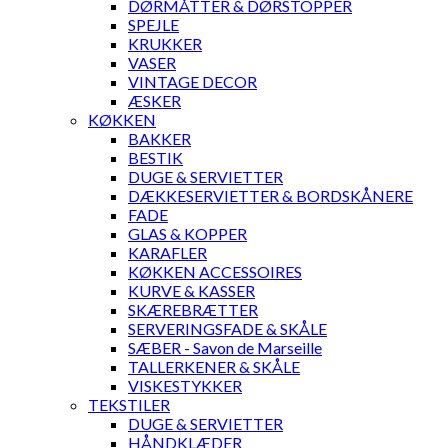
DØRMÅTTER & DØRSTOPPER
SPEJLE
KRUKKER
VASER
VINTAGE DECOR
ÆSKER
KØKKEN
BAKKER
BESTIK
DUGE & SERVIETTER
DÆKKESERVIETTER & BORDSKÅNERE
FADE
GLAS & KOPPER
KARAFLER
KØKKEN ACCESSOIRES
KURVE & KASSER
SKÆREBRÆTTER
SERVERINGSFADE & SKÅLE
SÆBER - Savon de Marseille
TALLERKENER & SKÅLE
VISKESTYKKER
TEKSTILER
DUGE & SERVIETTER
HÅNDKLÆDER