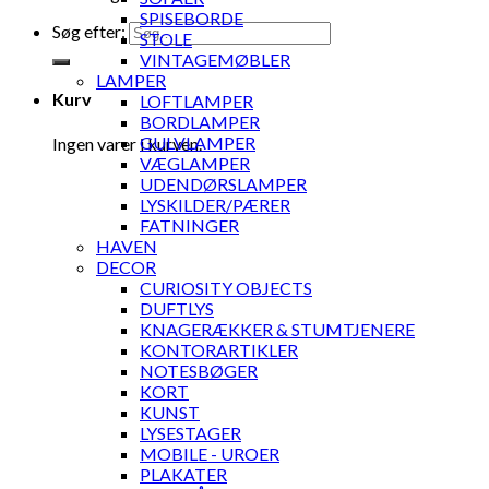
SPISEBORDE
Søg efter:
STOLE
VINTAGEMØBLER
LAMPER
Kurv
LOFTLAMPER
BORDLAMPER
GULVLAMPER
Ingen varer i kurven.
VÆGLAMPER
UDENDØRSLAMPER
LYSKILDER/PÆRER
FATNINGER
HAVEN
DECOR
CURIOSITY OBJECTS
DUFTLYS
KNAGERÆKKER & STUMTJENERE
KONTORARTIKLER
NOTESBØGER
KORT
KUNST
LYSESTAGER
MOBILE - UROER
PLAKATER