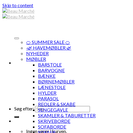
Skip to content
🍊 SUMMER SALE 🍊
·🌿 HAVEMØBLER 🌿
NYHEDER
MØBLER
BARSTOLE
BARVOGNE
BÆNKE
BØRNEMØBLER
LÆNESTOLE
HYLDER
PARASOL
REOLER & SKABE
Søg efter:
SENGEGAVLE
SKAMLER & TABURETTER
SKRIVEBORDE
SOFABORDE
Ingen varer i kurven.
SOFAER