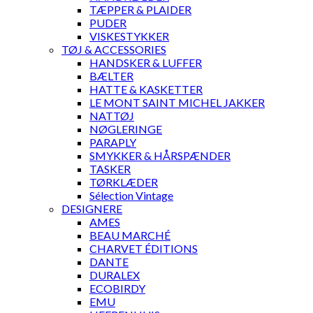
TÆPPER & PLAIDER
PUDER
VISKESTYKKER
TØJ & ACCESSORIES
HANDSKER & LUFFER
BÆLTER
HATTE & KASKETTER
LE MONT SAINT MICHEL JAKKER
NATTØJ
NØGLERINGE
PARAPLY
SMYKKER & HÅRSPÆNDER
TASKER
TØRKLÆDER
Sélection Vintage
DESIGNERE
AMES
BEAU MARCHÉ
CHARVET ÉDITIONS
DANTE
DURALEX
ECOBIRDY
EMU