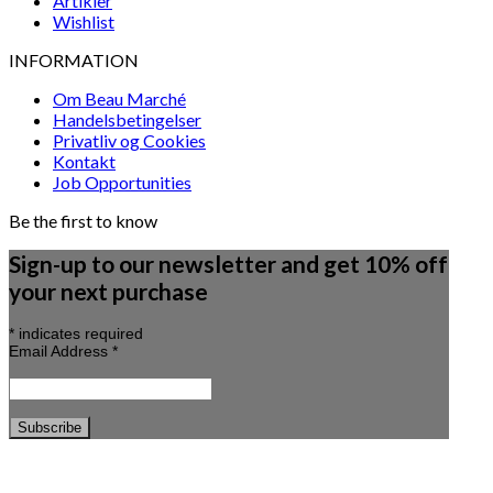
Artikler
Wishlist
INFORMATION
Om Beau Marché
Handelsbetingelser
Privatliv og Cookies
Kontakt
Job Opportunities
Be the first to know
Sign-up to our newsletter and get 10% off
your next purchase
*
indicates required
Email Address
*