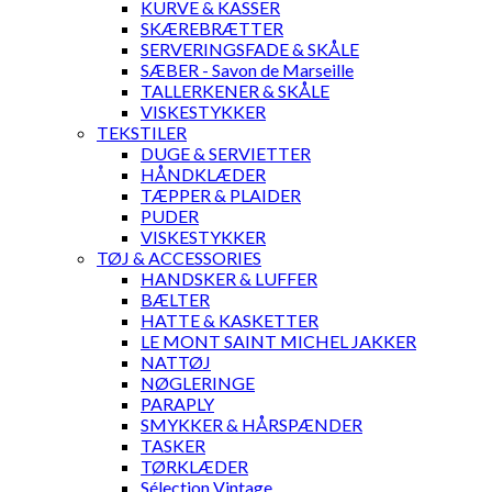
KURVE & KASSER
SKÆREBRÆTTER
SERVERINGSFADE & SKÅLE
SÆBER - Savon de Marseille
TALLERKENER & SKÅLE
VISKESTYKKER
TEKSTILER
DUGE & SERVIETTER
HÅNDKLÆDER
TÆPPER & PLAIDER
PUDER
VISKESTYKKER
TØJ & ACCESSORIES
HANDSKER & LUFFER
BÆLTER
HATTE & KASKETTER
LE MONT SAINT MICHEL JAKKER
NATTØJ
NØGLERINGE
PARAPLY
SMYKKER & HÅRSPÆNDER
TASKER
TØRKLÆDER
Sélection Vintage