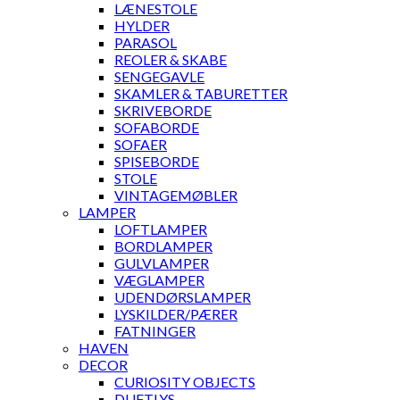
LÆNESTOLE
HYLDER
PARASOL
REOLER & SKABE
SENGEGAVLE
SKAMLER & TABURETTER
SKRIVEBORDE
SOFABORDE
SOFAER
SPISEBORDE
STOLE
VINTAGEMØBLER
LAMPER
LOFTLAMPER
BORDLAMPER
GULVLAMPER
VÆGLAMPER
UDENDØRSLAMPER
LYSKILDER/PÆRER
FATNINGER
HAVEN
DECOR
CURIOSITY OBJECTS
DUFTLYS