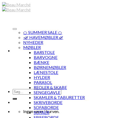
Skip
to
content
🍊 SUMMER SALE 🍊
·🌿 HAVEMØBLER 🌿
NYHEDER
MØBLER
BARSTOLE
BARVOGNE
BÆNKE
BØRNEMØBLER
LÆNESTOLE
HYLDER
PARASOL
REOLER & SKABE
Søg
SENGEGAVLE
efter:
SKAMLER & TABURETTER
SKRIVEBORDE
SOFABORDE
Ingen varer i kurven.
SOFAER
SPISEBORDE