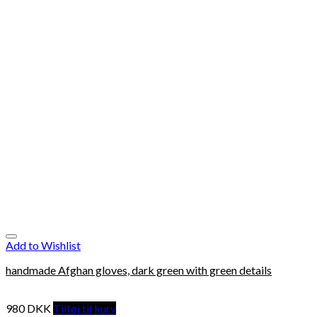
Add to Wishlist
handmade Afghan gloves, dark green with green details
980
DKK
Tilføj til kurv