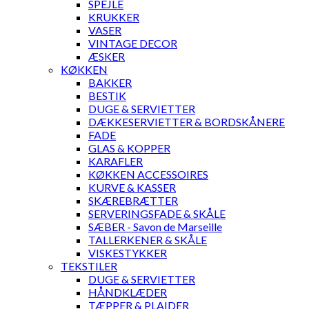
SPEJLE
KRUKKER
VASER
VINTAGE DECOR
ÆSKER
KØKKEN
BAKKER
BESTIK
DUGE & SERVIETTER
DÆKKESERVIETTER & BORDSKÅNERE
FADE
GLAS & KOPPER
KARAFLER
KØKKEN ACCESSOIRES
KURVE & KASSER
SKÆREBRÆTTER
SERVERINGSFADE & SKÅLE
SÆBER - Savon de Marseille
TALLERKENER & SKÅLE
VISKESTYKKER
TEKSTILER
DUGE & SERVIETTER
HÅNDKLÆDER
TÆPPER & PLAIDER