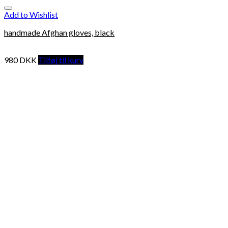
Add to Wishlist
handmade Afghan gloves, black
980
DKK
Tilføj til kurv