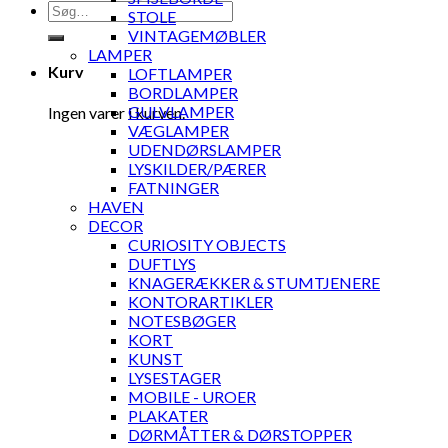
Søg
STOLE
efter:
VINTAGEMØBLER
LAMPER
Kurv
LOFTLAMPER
BORDLAMPER
GULVLAMPER
Ingen varer i kurven.
VÆGLAMPER
UDENDØRSLAMPER
LYSKILDER/PÆRER
FATNINGER
HAVEN
DECOR
CURIOSITY OBJECTS
DUFTLYS
KNAGERÆKKER & STUMTJENERE
KONTORARTIKLER
NOTESBØGER
KORT
KUNST
LYSESTAGER
MOBILE - UROER
PLAKATER
DØRMÅTTER & DØRSTOPPER