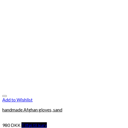
Add to Wishlist
handmade Afghan gloves, sand
980
DKK
Tilføj til kurv