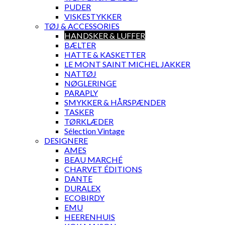
PUDER
VISKESTYKKER
TØJ & ACCESSORIES
HANDSKER & LUFFER
BÆLTER
HATTE & KASKETTER
LE MONT SAINT MICHEL JAKKER
NATTØJ
NØGLERINGE
PARAPLY
SMYKKER & HÅRSPÆNDER
TASKER
TØRKLÆDER
Sélection Vintage
DESIGNERE
AMES
BEAU MARCHÉ
CHARVET ÉDITIONS
DANTE
DURALEX
ECOBIRDY
EMU
HEERENHUIS