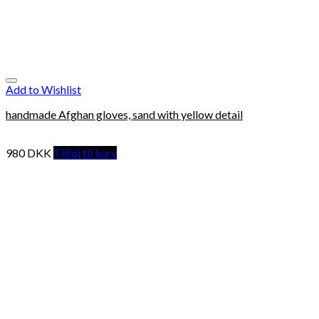
Add to Wishlist
handmade Afghan gloves, sand with yellow detail
980
DKK
Tilføj til kurv