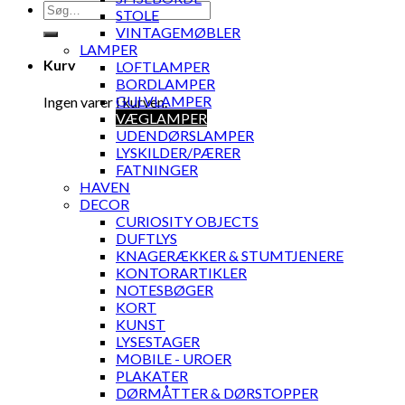
Søg
STOLE
efter:
VINTAGEMØBLER
LAMPER
Kurv
LOFTLAMPER
BORDLAMPER
GULVLAMPER
Ingen varer i kurven.
VÆGLAMPER
UDENDØRSLAMPER
LYSKILDER/PÆRER
FATNINGER
HAVEN
DECOR
CURIOSITY OBJECTS
DUFTLYS
KNAGERÆKKER & STUMTJENERE
KONTORARTIKLER
NOTESBØGER
KORT
KUNST
LYSESTAGER
MOBILE - UROER
PLAKATER
DØRMÅTTER & DØRSTOPPER