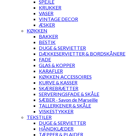
SPEJLE
KRUKKER
VASER
VINTAGE DECOR
ÆSKER
KØKKEN
BAKKER
BESTIK
DUGE & SERVIETTER
DÆKKESERVIETTER & BORDSKÅNERE
FADE
GLAS & KOPPER
KARAFLER
KØKKEN ACCESSOIRES
KURVE & KASSER
SKÆREBRÆTTER
SERVERINGSFADE & SKÅLE
SÆBER - Savon de Marseille
TALLERKENER & SKÅLE
VISKESTYKKER
TEKSTILER
DUGE & SERVIETTER
HÅNDKLÆDER
TÆPPER & PLAIDER