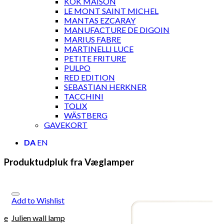
KOK MAISON
LE MONT SAINT MICHEL
MANTAS EZCARAY
MANUFACTURE DE DIGOIN
MARIUS FABRE
MARTINELLI LUCE
PETITE FRITURE
PULPO
RED EDITION
SEBASTIAN HERKNER
TACCHINI
TOLIX
WÄSTBERG
GAVEKORT
DA
EN
Produktudpluk fra Væglamper
Add to Wishlist
rie
Julien wall lamp