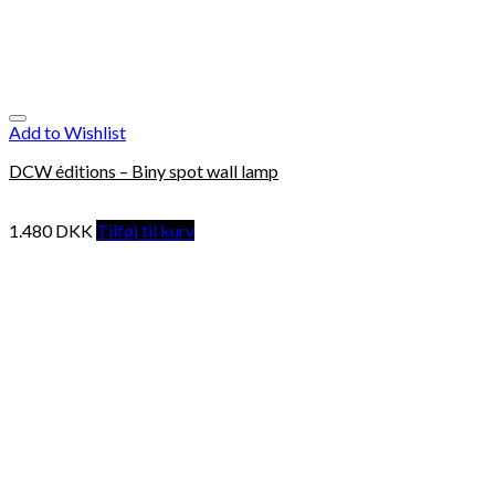
Add to Wishlist
DCW éditions – Biny spot wall lamp
1.480
DKK
Tilføj til kurv