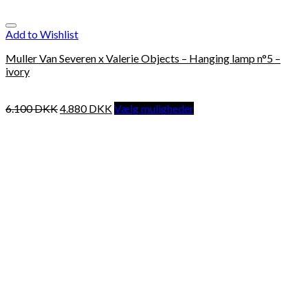
Add to Wishlist
Muller Van Severen x Valerie Objects – Hanging lamp n°5 –
ivory
6.100
DKK
4.880
DKK
Vælg muligheder