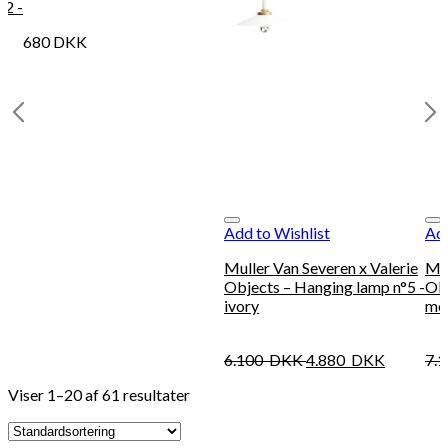
°2 -
680
DKK
Add to Wishlist
Add
Muller Van Severen x Valerie
Mul
Objects – Hanging lamp n°5 -
Obj
ivory
me
6.100
DKK
4.880
DKK
7.
Viser 1–20 af 61 resultater