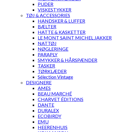
PUDER
VISKESTYKKER
TØJ & ACCESSORIES
HANDSKER & LUFFER
BÆLTER
HATTE & KASKETTER
LE MONT SAINT MICHEL JAKKER
NATTØJ
NØGLERINGE
PARAPLY
SMYKKER & HÅRSPÆNDER
TASKER
TØRKLÆDER
Sélection Vintage
DESIGNERE
AMES
BEAU MARCHÉ
CHARVET ÉDITIONS
DANTE
DURALEX
ECOBIRDY
EMU
HEERENHUIS