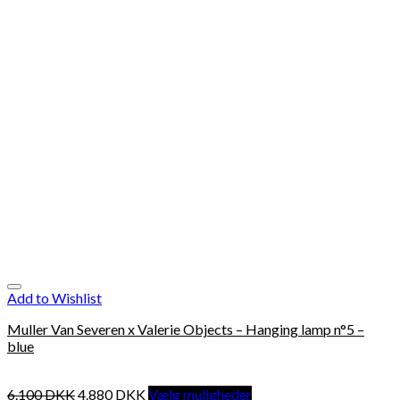
Add to Wishlist
Muller Van Severen x Valerie Objects – Hanging lamp n°5 –
blue
6.100
DKK
4.880
DKK
Vælg muligheder