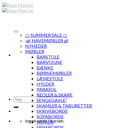
Skip
to
content
🍊 SUMMER SALE 🍊
·🌿 HAVEMØBLER 🌿
NYHEDER
MØBLER
BARSTOLE
BARVOGNE
BÆNKE
BØRNEMØBLER
LÆNESTOLE
HYLDER
PARASOL
REOLER & SKABE
Søg
SENGEGAVLE
efter:
SKAMLER & TABURETTER
SKRIVEBORDE
SOFABORDE
Ingen varer i kurven.
SOFAER
SPISEBORDE