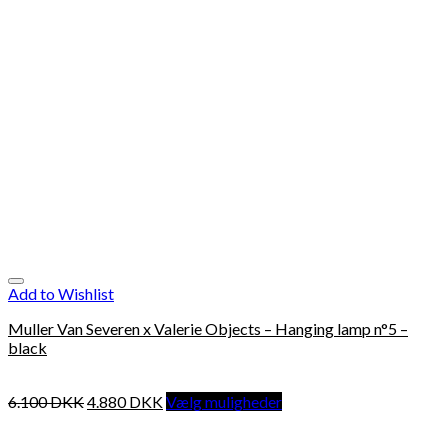
Add to Wishlist
Muller Van Severen x Valerie Objects – Hanging lamp n°5 –
black
6.100
DKK
4.880
DKK
Vælg muligheder