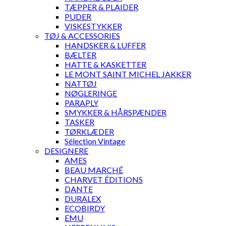
TÆPPER & PLAIDER
PUDER
VISKESTYKKER
TØJ & ACCESSORIES
HANDSKER & LUFFER
BÆLTER
HATTE & KASKETTER
LE MONT SAINT MICHEL JAKKER
NATTØJ
NØGLERINGE
PARAPLY
SMYKKER & HÅRSPÆNDER
TASKER
TØRKLÆDER
Sélection Vintage
DESIGNERE
AMES
BEAU MARCHÉ
CHARVET ÉDITIONS
DANTE
DURALEX
ECOBIRDY
EMU