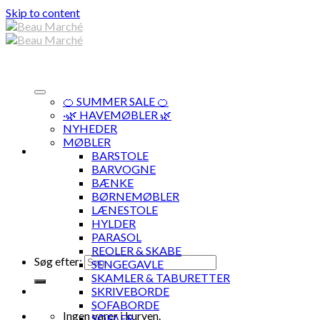
Skip to content
🍊 SUMMER SALE 🍊
·🌿 HAVEMØBLER 🌿
NYHEDER
MØBLER
BARSTOLE
BARVOGNE
BÆNKE
BØRNEMØBLER
LÆNESTOLE
HYLDER
PARASOL
REOLER & SKABE
Søg efter:
SENGEGAVLE
SKAMLER & TABURETTER
SKRIVEBORDE
SOFABORDE
Ingen varer i kurven.
SOFAER