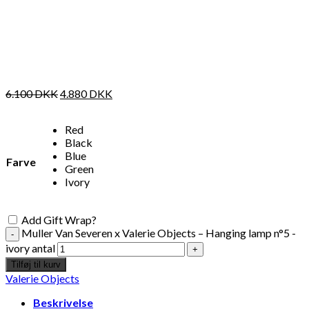
6.100
DKK
4.880
DKK
Red
Black
Blue
Farve
Green
Ivory
Add Gift Wrap?
Muller Van Severen x Valerie Objects – Hanging lamp n°5 -
ivory antal
Tilføj til kurv
Valerie Objects
Beskrivelse