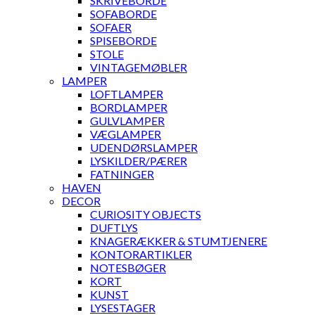
SKRIVEBORDE
SOFABORDE
SOFAER
SPISEBORDE
STOLE
VINTAGEMØBLER
LAMPER
LOFTLAMPER
BORDLAMPER
GULVLAMPER
VÆGLAMPER
UDENDØRSLAMPER
LYSKILDER/PÆRER
FATNINGER
HAVEN
DECOR
CURIOSITY OBJECTS
DUFTLYS
KNAGERÆKKER & STUMTJENERE
KONTORARTIKLER
NOTESBØGER
KORT
KUNST
LYSESTAGER