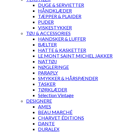
DUGE & SERVIETTER
HÅNDKLÆDER
TÆPPER & PLAIDER
PUDER
VISKESTYKKER
TØJ & ACCESSORIES
HANDSKER & LUFFER
BÆLTER
HATTE & KASKETTER
LE MONT SAINT MICHEL JAKKER
NATTØJ
NØGLERINGE
PARAPLY
SMYKKER & HÅRSPÆNDER
TASKER
TØRKLÆDER
Sélection Vintage
DESIGNERE
AMES
BEAU MARCHÉ
CHARVET ÉDITIONS
DANTE
DURALEX