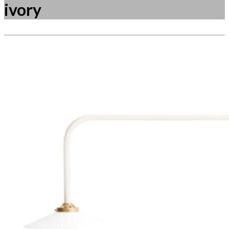
ivory
Måske kunne nogle af disse produkter have din
interesse?