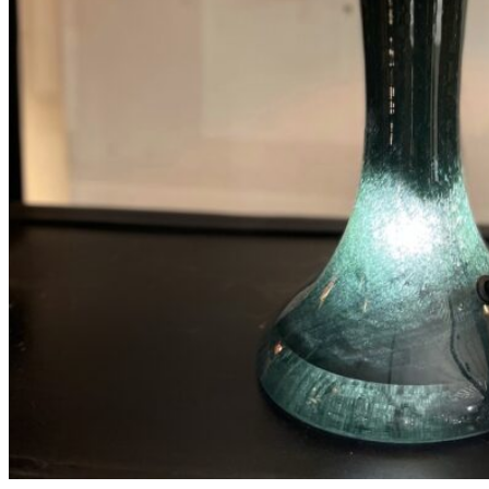
300
DKK
Tilføj til kurv
38
Se kurv
Kasse