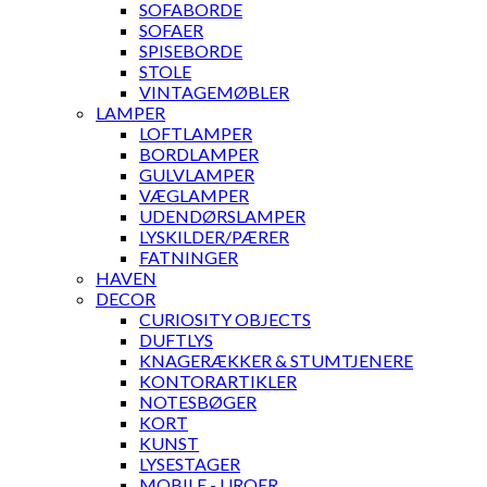
SOFABORDE
SOFAER
SPISEBORDE
STOLE
VINTAGEMØBLER
LAMPER
LOFTLAMPER
BORDLAMPER
GULVLAMPER
VÆGLAMPER
UDENDØRSLAMPER
LYSKILDER/PÆRER
FATNINGER
HAVEN
DECOR
CURIOSITY OBJECTS
DUFTLYS
KNAGERÆKKER & STUMTJENERE
KONTORARTIKLER
NOTESBØGER
KORT
KUNST
LYSESTAGER
MOBILE - UROER