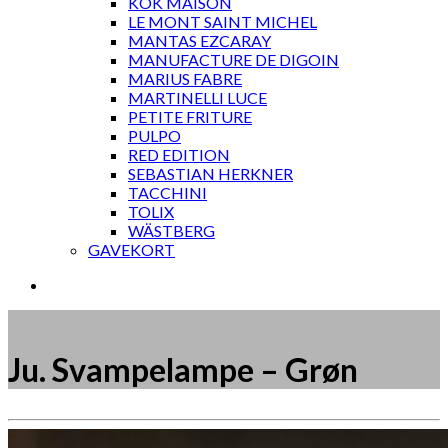
KOK MAISON
LE MONT SAINT MICHEL
MANTAS EZCARAY
MANUFACTURE DE DIGOIN
MARIUS FABRE
MARTINELLI LUCE
PETITE FRITURE
PULPO
RED EDITION
SEBASTIAN HERKNER
TACCHINI
TOLIX
WÄSTBERG
GAVEKORT
Ju. Svampelampe – Grøn
Måske kunne nogle af disse produkter have din