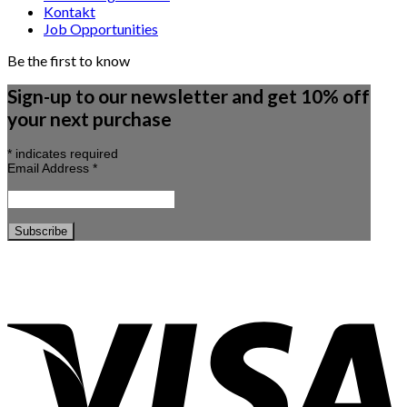
Kontakt
Job Opportunities
Be the first to know
Sign-up to our newsletter and get 10% off
your next purchase
*
indicates required
Email Address
*