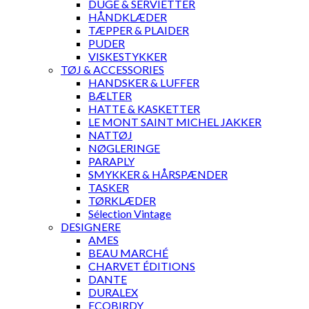
DUGE & SERVIETTER
HÅNDKLÆDER
TÆPPER & PLAIDER
PUDER
VISKESTYKKER
TØJ & ACCESSORIES
HANDSKER & LUFFER
BÆLTER
HATTE & KASKETTER
LE MONT SAINT MICHEL JAKKER
NATTØJ
NØGLERINGE
PARAPLY
SMYKKER & HÅRSPÆNDER
TASKER
TØRKLÆDER
Sélection Vintage
DESIGNERE
AMES
BEAU MARCHÉ
CHARVET ÉDITIONS
DANTE
DURALEX
ECOBIRDY