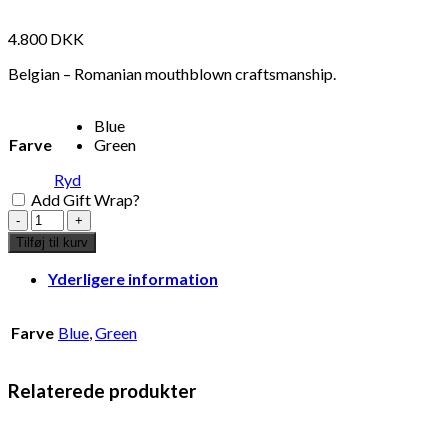
4.800
DKK
Belgian – Romanian mouthblown craftsmanship.
Blue
Farve
Green
Ryd
Add Gift Wrap?
Ju.
Svampelampe
Tilføj til kurv
-
Grøn
Yderligere information
antal
Farve
Blue
,
Green
Relaterede produkter