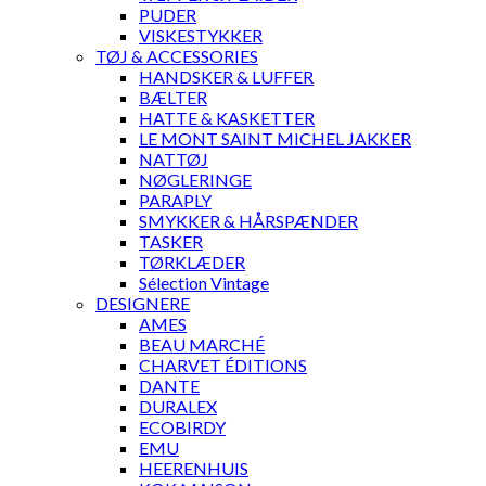
PUDER
VISKESTYKKER
TØJ & ACCESSORIES
HANDSKER & LUFFER
BÆLTER
HATTE & KASKETTER
LE MONT SAINT MICHEL JAKKER
NATTØJ
NØGLERINGE
PARAPLY
SMYKKER & HÅRSPÆNDER
TASKER
TØRKLÆDER
Sélection Vintage
DESIGNERE
AMES
BEAU MARCHÉ
CHARVET ÉDITIONS
DANTE
DURALEX
ECOBIRDY
EMU
HEERENHUIS