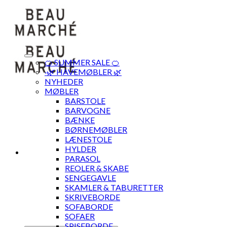
Skip
to
content
🍊 SUMMER SALE 🍊
·🌿 HAVEMØBLER 🌿
NYHEDER
MØBLER
BARSTOLE
BARVOGNE
BÆNKE
BØRNEMØBLER
LÆNESTOLE
HYLDER
PARASOL
REOLER & SKABE
SENGEGAVLE
SKAMLER & TABURETTER
SKRIVEBORDE
SOFABORDE
SOFAER
SPISEBORDE