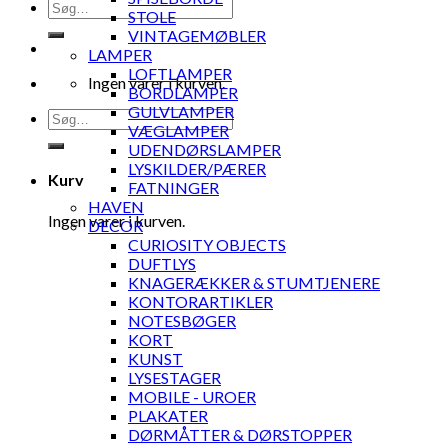
Søg
STOLE
efter:
VINTAGEMØBLER
LAMPER
LOFTLAMPER
Ingen varer i kurven.
BORDLAMPER
GULVLAMPER
Søg
VÆGLAMPER
efter:
UDENDØRSLAMPER
LYSKILDER/PÆRER
Kurv
FATNINGER
HAVEN
Ingen varer i kurven.
DECOR
CURIOSITY OBJECTS
DUFTLYS
KNAGERÆKKER & STUMTJENERE
KONTORARTIKLER
NOTESBØGER
KORT
KUNST
LYSESTAGER
MOBILE - UROER
PLAKATER
DØRMÅTTER & DØRSTOPPER