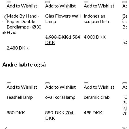
Add to Wishlist
Add to Wishlist
Add to Wishlist
Add
Made By Hand -
Glas Flowers Wall
Indonesian
Ca
30
Papier Double
Lamp
sculpted fish
sid
Bordlampe - Ø30
Bol
pink
Hvid
1.980
DKK
1.584
4.800
DKK
DKK
5.
2.480
DKK
Andre købte også
Add to Wishlist
Add to Wishlist
Add to Wishlist
Add
p
seashell lamp
oval koral lamp
ceramic crab
"C
Pla
Kj
880
DKK
880
DKK
704
498
DKK
70
DKK
36