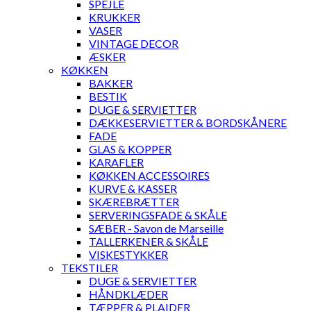
SPEJLE
KRUKKER
VASER
VINTAGE DECOR
ÆSKER
KØKKEN
BAKKER
BESTIK
DUGE & SERVIETTER
DÆKKESERVIETTER & BORDSKÅNERE
FADE
GLAS & KOPPER
KARAFLER
KØKKEN ACCESSOIRES
KURVE & KASSER
SKÆREBRÆTTER
SERVERINGSFADE & SKÅLE
SÆBER - Savon de Marseille
TALLERKENER & SKÅLE
VISKESTYKKER
TEKSTILER
DUGE & SERVIETTER
HÅNDKLÆDER
TÆPPER & PLAIDER