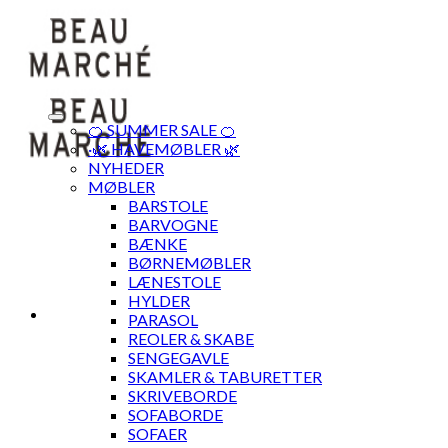
Skip
to
content
🍊 SUMMER SALE 🍊
·🌿 HAVEMØBLER 🌿
NYHEDER
MØBLER
BARSTOLE
BARVOGNE
BÆNKE
BØRNEMØBLER
LÆNESTOLE
HYLDER
PARASOL
REOLER & SKABE
SENGEGAVLE
SKAMLER & TABURETTER
SKRIVEBORDE
SOFABORDE
SOFAER