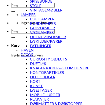
SPISEBORDE
Søg
STOLE
efter:
VINTAGEMØBLER
LAMPER
LOFTLAMPER
Ingen varer i kurven.
BORDLAMPER
GULVLAMPER
Søg
VÆGLAMPER
efter:
UDENDØRSLAMPER
LYSKILDER/PÆRER
Kurv
FATNINGER
HAVEN
DECOR
Ingen varer i kurven.
CURIOSITY OBJECTS
DUFTLYS
KNAGERÆKKER & STUMTJENERE
KONTORARTIKLER
NOTESBØGER
KORT
KUNST
LYSESTAGER
MOBILE - UROER
PLAKATER
DØRMÅTTER & DØRSTOPPER