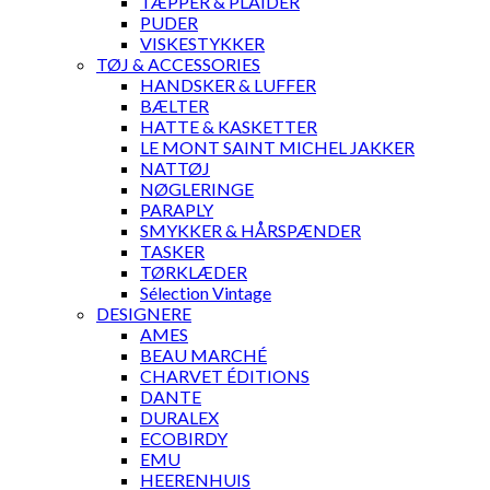
TÆPPER & PLAIDER
PUDER
VISKESTYKKER
TØJ & ACCESSORIES
HANDSKER & LUFFER
BÆLTER
HATTE & KASKETTER
LE MONT SAINT MICHEL JAKKER
NATTØJ
NØGLERINGE
PARAPLY
SMYKKER & HÅRSPÆNDER
TASKER
TØRKLÆDER
Sélection Vintage
DESIGNERE
AMES
BEAU MARCHÉ
CHARVET ÉDITIONS
DANTE
DURALEX
ECOBIRDY
EMU
HEERENHUIS