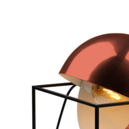
Add to Wishlist
Round Thuya Burl box
380
DKK
Tilføj til kurv