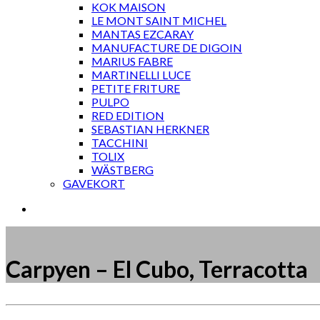
KOK MAISON
LE MONT SAINT MICHEL
MANTAS EZCARAY
MANUFACTURE DE DIGOIN
MARIUS FABRE
MARTINELLI LUCE
PETITE FRITURE
PULPO
RED EDITION
SEBASTIAN HERKNER
TACCHINI
TOLIX
WÄSTBERG
GAVEKORT
Carpyen – El Cubo, Terracotta
Måske kunne nogle af disse produkter have din inte