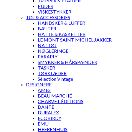
TÆPPER & PLAIDER
PUDER
VISKESTYKKER
TØJ & ACCESSORIES
HANDSKER & LUFFER
BÆLTER
HATTE & KASKETTER
LE MONT SAINT MICHEL JAKKER
NATTØJ
NØGLERINGE
PARAPLY
SMYKKER & HÅRSPÆNDER
TASKER
TØRKLÆDER
Sélection Vintage
DESIGNERE
AMES
BEAU MARCHÉ
CHARVET ÉDITIONS
DANTE
DURALEX
ECOBIRDY
EMU
HEERENHUIS