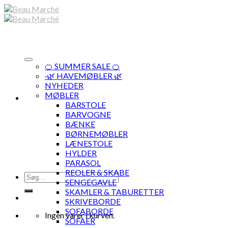
Skip
to
content
🍊 SUMMER SALE 🍊
·🌿 HAVEMØBLER 🌿
NYHEDER
MØBLER
BARSTOLE
BARVOGNE
BÆNKE
BØRNEMØBLER
LÆNESTOLE
HYLDER
PARASOL
REOLER & SKABE
Søg
SENGEGAVLE
efter:
SKAMLER & TABURETTER
SKRIVEBORDE
SOFABORDE
Ingen varer i kurven.
SOFAER