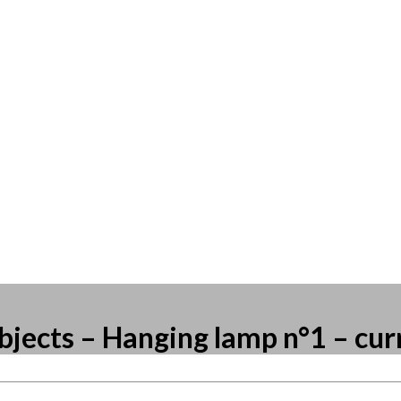
bjects – Hanging lamp n°1 – cur
resse?