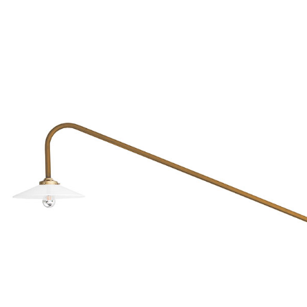
Add to Wishlist
Yuta San poster
300
DKK
Vælg muligheder