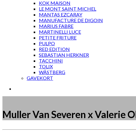
KOK MAISON
LE MONT SAINT MICHEL
MANTAS EZCARAY
MANUFACTURE DE DIGOIN
MARIUS FABRE
MARTINELLI LUCE
PETITE FRITURE
PULPO
RED EDITION
SEBASTIAN HERKNER
TACCHINI
TOLIX
WÄSTBERG
GAVEKORT
Muller Van Severen x Valerie O
Måske kunne nogle af disse produkter have din inte