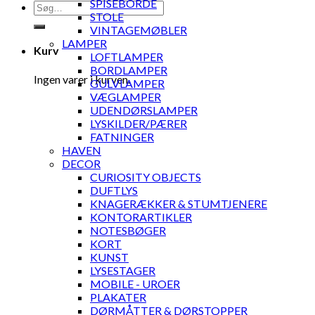
SPISEBORDE
Søg
STOLE
efter:
VINTAGEMØBLER
LAMPER
Kurv
LOFTLAMPER
BORDLAMPER
Ingen varer i kurven.
GULVLAMPER
VÆGLAMPER
UDENDØRSLAMPER
LYSKILDER/PÆRER
FATNINGER
HAVEN
DECOR
CURIOSITY OBJECTS
DUFTLYS
KNAGERÆKKER & STUMTJENERE
KONTORARTIKLER
NOTESBØGER
KORT
KUNST
LYSESTAGER
MOBILE - UROER
PLAKATER
DØRMÅTTER & DØRSTOPPER