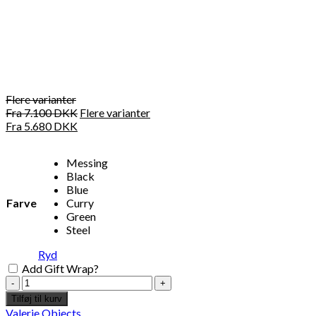
Flere varianter
Fra
7.100
DKK
Flere varianter
Fra
5.680
DKK
Messing
Black
Blue
Farve
Curry
Green
Steel
Ryd
Add Gift Wrap?
Muller
Van
Tilføj til kurv
Severen
Valerie Objects