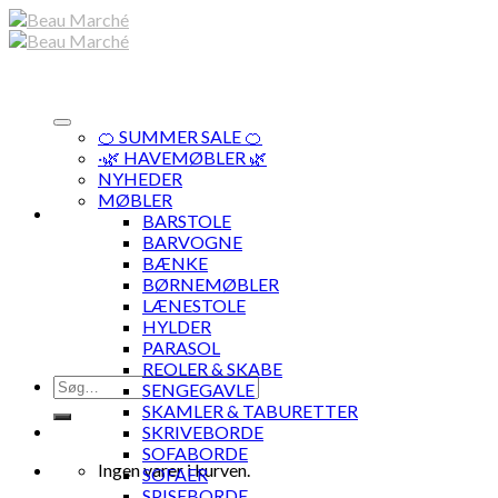
Skip
to
content
🍊 SUMMER SALE 🍊
·🌿 HAVEMØBLER 🌿
NYHEDER
MØBLER
BARSTOLE
BARVOGNE
BÆNKE
BØRNEMØBLER
LÆNESTOLE
HYLDER
PARASOL
REOLER & SKABE
Søg
SENGEGAVLE
efter:
SKAMLER & TABURETTER
SKRIVEBORDE
SOFABORDE
Ingen varer i kurven.
SOFAER
SPISEBORDE