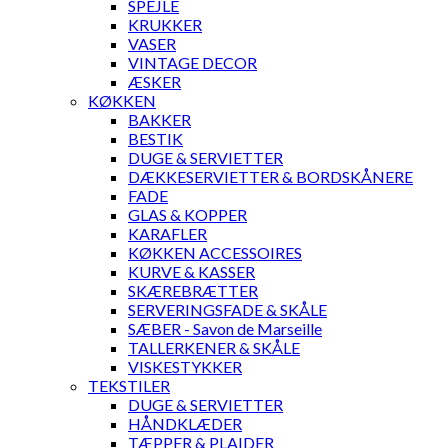
SPEJLE
KRUKKER
VASER
VINTAGE DECOR
ÆSKER
KØKKEN
BAKKER
BESTIK
DUGE & SERVIETTER
DÆKKESERVIETTER & BORDSKÅNERE
FADE
GLAS & KOPPER
KARAFLER
KØKKEN ACCESSOIRES
KURVE & KASSER
SKÆREBRÆTTER
SERVERINGSFADE & SKÅLE
SÆBER - Savon de Marseille
TALLERKENER & SKÅLE
VISKESTYKKER
TEKSTILER
DUGE & SERVIETTER
HÅNDKLÆDER
TÆPPER & PLAIDER