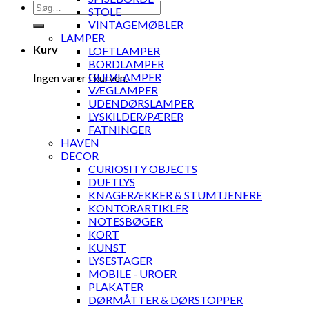
Søg
STOLE
efter:
VINTAGEMØBLER
LAMPER
Kurv
LOFTLAMPER
BORDLAMPER
GULVLAMPER
Ingen varer i kurven.
VÆGLAMPER
UDENDØRSLAMPER
LYSKILDER/PÆRER
FATNINGER
HAVEN
DECOR
CURIOSITY OBJECTS
DUFTLYS
KNAGERÆKKER & STUMTJENERE
KONTORARTIKLER
NOTESBØGER
KORT
KUNST
LYSESTAGER
MOBILE - UROER
PLAKATER
DØRMÅTTER & DØRSTOPPER