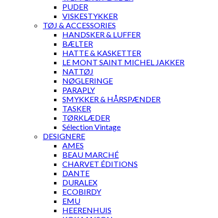
PUDER
VISKESTYKKER
TØJ & ACCESSORIES
HANDSKER & LUFFER
BÆLTER
HATTE & KASKETTER
LE MONT SAINT MICHEL JAKKER
NATTØJ
NØGLERINGE
PARAPLY
SMYKKER & HÅRSPÆNDER
TASKER
TØRKLÆDER
Sélection Vintage
DESIGNERE
AMES
BEAU MARCHÉ
CHARVET ÉDITIONS
DANTE
DURALEX
ECOBIRDY
EMU
HEERENHUIS