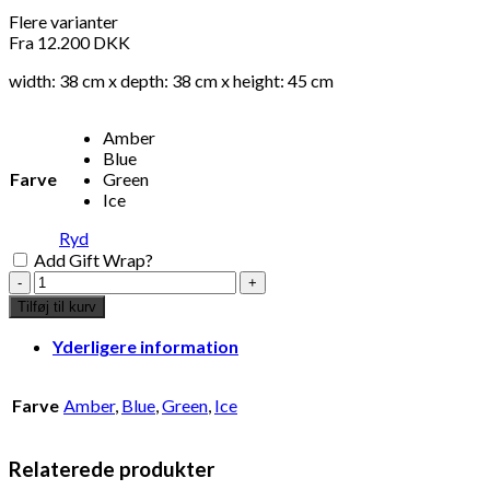
Flere varianter
Fra
12.200
DKK
width: 38 cm x depth: 38 cm x height: 45 cm
Amber
Blue
Farve
Green
Ice
Ryd
Add Gift Wrap?
Soda
amber
Tilføj til kurv
high
antal
Yderligere information
Farve
Amber
,
Blue
,
Green
,
Ice
Relaterede produkter