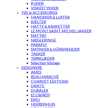
PUDER
VISKESTYKKER
TØJ & ACCESSORIES
HANDSKER & LUFFER
BÆLTER
HATTE & KASKETTER
LE MONT SAINT MICHEL JAKKER
NATTØJ
NØGLERINGE
PARAPLY
SMYKKER & HÅRSPÆNDER
TASKER
TØRKLÆDER
Sélection Vintage
DESIGNERE
AMES
BEAU MARCHÉ
CHARVET ÉDITIONS
DANTE
DURALEX
ECOBIRDY
EMU
HEERENHUIS