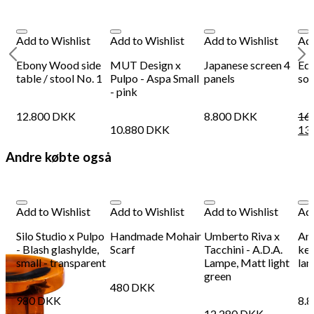
Add to Wishlist
Add to Wishlist
Add to Wishlist
Add
Ebony Wood side
MUT Design x
Japanese screen 4
Edm
table / stool No. 1
Pulpo - Aspa Small
panels
sof
- pink
12.800
DKK
8.800
DKK
16
10.880
DKK
13
Andre købte også
Add to Wishlist
Add to Wishlist
Add to Wishlist
Add
Silo Studio x Pulpo
Handmade Mohair
Umberto Riva x
Ant
- Blash glashylde,
Scarf
Tacchini - A.D.A.
ke
small - transparent
Lampe, Matt light
lam
green
480
DKK
980
DKK
8.
12.280
DKK