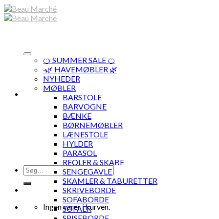
Skip
to
content
🍊 SUMMER SALE 🍊
·🌿 HAVEMØBLER 🌿
NYHEDER
MØBLER
BARSTOLE
BARVOGNE
BÆNKE
BØRNEMØBLER
LÆNESTOLE
HYLDER
PARASOL
REOLER & SKABE
Søg
SENGEGAVLE
efter:
SKAMLER & TABURETTER
SKRIVEBORDE
SOFABORDE
Ingen varer i kurven.
SOFAER
SPISEBORDE