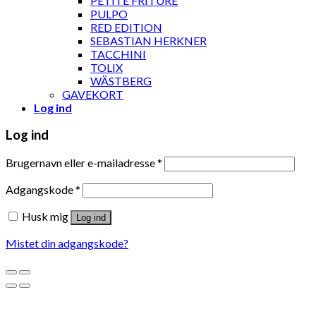
PETITE FRITURE
PULPO
RED EDITION
SEBASTIAN HERKNER
TACCHINI
TOLIX
WÄSTBERG
GAVEKORT
Log ind
Log ind
Brugernavn eller e-mailadresse
*
Adgangskode
*
Husk mig
Log ind
Mistet din adgangskode?