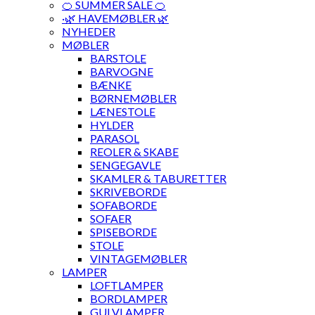
🍊 SUMMER SALE 🍊
·🌿 HAVEMØBLER 🌿
NYHEDER
MØBLER
BARSTOLE
BARVOGNE
BÆNKE
BØRNEMØBLER
LÆNESTOLE
HYLDER
PARASOL
REOLER & SKABE
SENGEGAVLE
SKAMLER & TABURETTER
SKRIVEBORDE
SOFABORDE
SOFAER
SPISEBORDE
STOLE
VINTAGEMØBLER
LAMPER
LOFTLAMPER
BORDLAMPER
GULVLAMPER