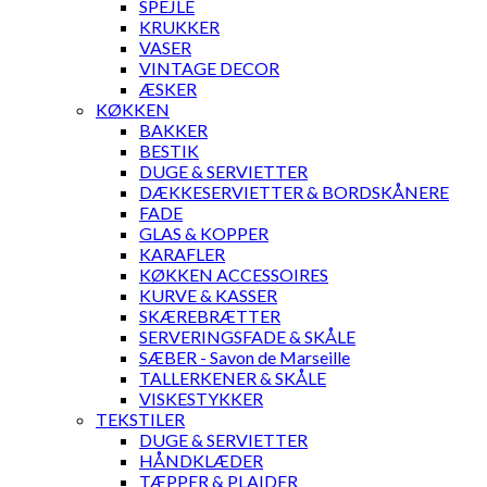
SPEJLE
KRUKKER
VASER
VINTAGE DECOR
ÆSKER
KØKKEN
BAKKER
BESTIK
DUGE & SERVIETTER
DÆKKESERVIETTER & BORDSKÅNERE
FADE
GLAS & KOPPER
KARAFLER
KØKKEN ACCESSOIRES
KURVE & KASSER
SKÆREBRÆTTER
SERVERINGSFADE & SKÅLE
SÆBER - Savon de Marseille
TALLERKENER & SKÅLE
VISKESTYKKER
TEKSTILER
DUGE & SERVIETTER
HÅNDKLÆDER
TÆPPER & PLAIDER