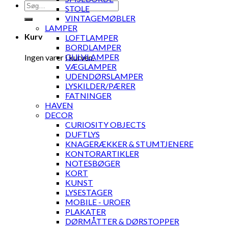
Søg
STOLE
efter:
VINTAGEMØBLER
LAMPER
Kurv
LOFTLAMPER
BORDLAMPER
GULVLAMPER
Ingen varer i kurven.
VÆGLAMPER
UDENDØRSLAMPER
LYSKILDER/PÆRER
FATNINGER
HAVEN
DECOR
CURIOSITY OBJECTS
DUFTLYS
KNAGERÆKKER & STUMTJENERE
KONTORARTIKLER
NOTESBØGER
KORT
KUNST
LYSESTAGER
MOBILE - UROER
PLAKATER
DØRMÅTTER & DØRSTOPPER