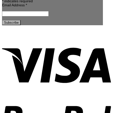
*
indicates required
Email Address
*