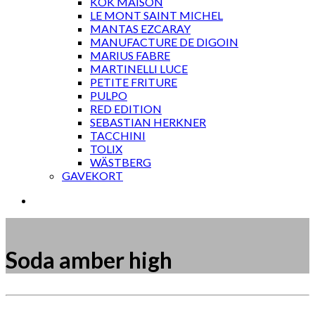
KOK MAISON
LE MONT SAINT MICHEL
MANTAS EZCARAY
MANUFACTURE DE DIGOIN
MARIUS FABRE
MARTINELLI LUCE
PETITE FRITURE
PULPO
RED EDITION
SEBASTIAN HERKNER
TACCHINI
TOLIX
WÄSTBERG
GAVEKORT
Soda amber high
Måske kunne nogle af disse produkter have din