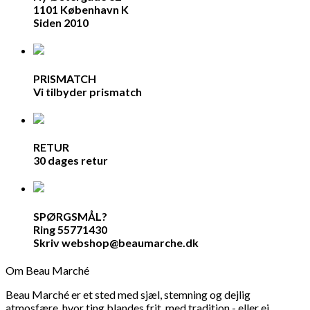
1101 København K
Siden 2010
PRISMATCH
Vi tilbyder prismatch
RETUR
30 dages retur
SPØRGSMÅL?
Ring 55771430
Skriv webshop@beaumarche.dk
Om Beau Marché
Beau Marché er et sted med sjæl, stemning og dejlig
atmosfære, hvor ting blandes frit, med tradition - eller ej,