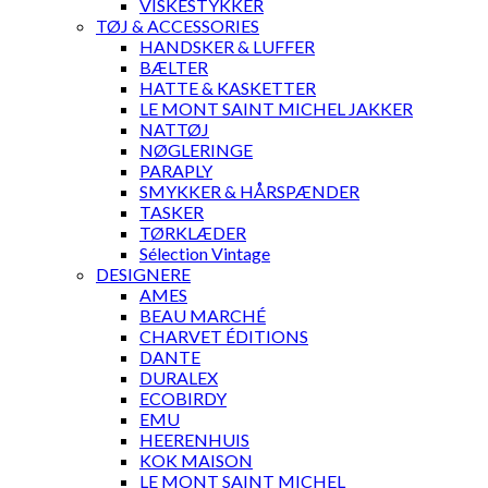
VISKESTYKKER
TØJ & ACCESSORIES
HANDSKER & LUFFER
BÆLTER
HATTE & KASKETTER
LE MONT SAINT MICHEL JAKKER
NATTØJ
NØGLERINGE
PARAPLY
SMYKKER & HÅRSPÆNDER
TASKER
TØRKLÆDER
Sélection Vintage
DESIGNERE
AMES
BEAU MARCHÉ
CHARVET ÉDITIONS
DANTE
DURALEX
ECOBIRDY
EMU
HEERENHUIS
KOK MAISON
LE MONT SAINT MICHEL