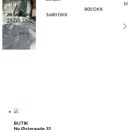
16
800
DKK
28.180
DKK
3.680
DKK
19.726
DKK
BUTIK
Ny Østergade 32