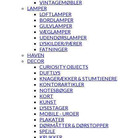
VINTAGEMØBLER
LAMPER
LOFTLAMPER
BORDLAMPER
GULVLAMPER
VÆGLAMPER
UDENDØRSLAMPER
LYSKILDER/PÆRER
FATNINGER
HAVEN
DECOR
CURIOSITY OBJECTS
DUFTLYS
KNAGERÆKKER & STUMTJENERE
KONTORARTIKLER
NOTESBØGER
KORT
KUNST
LYSESTAGER
MOBILE - UROER
PLAKATER
DØRMÅTTER & DØRSTOPPER
SPEJLE
KRUKKER