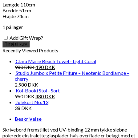
Længde 110cm
Bredde 51cm
Højde 74cm
1 på lager
Add Gift Wrap?
Tilføj til kurv
Recently Viewed Products
Clara Marie Beach Towel - Light Coral
980
DKK
490
DKK
Studio Jumbo x Petite Friture – Neotenic Bordlampe –
cherry
2.980
DKK
Koi-Booki Stol - Sort
960
DKK
480
DKK
Julekort No. 13
38
DKK
Beskrivelse
Skrivebord fremstillet ved UV-binding 12 mm tykke slebne
polerede ekstralette glasplader, hvis overflade er belagt med et