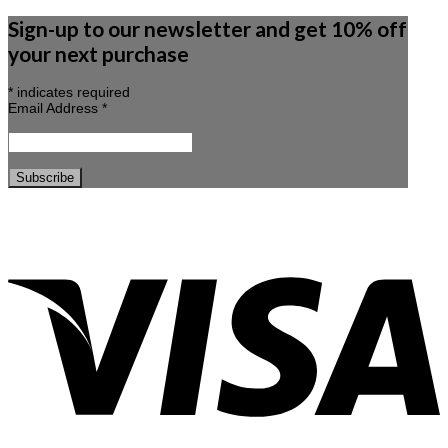
Sign-up to our newsletter and get 10% off
your next purchase
*
indicates required
Email Address
*