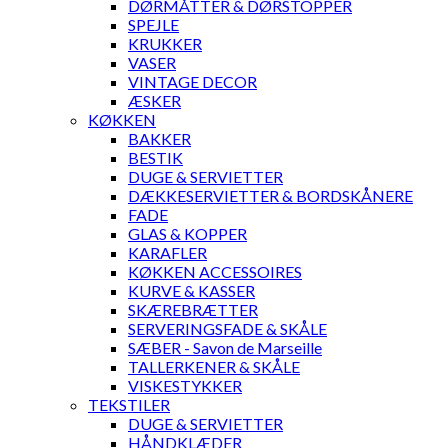
DØRMÅTTER & DØRSTOPPER
SPEJLE
KRUKKER
VASER
VINTAGE DECOR
ÆSKER
KØKKEN
BAKKER
BESTIK
DUGE & SERVIETTER
DÆKKESERVIETTER & BORDSKÅNERE
FADE
GLAS & KOPPER
KARAFLER
KØKKEN ACCESSOIRES
KURVE & KASSER
SKÆREBRÆTTER
SERVERINGSFADE & SKÅLE
SÆBER - Savon de Marseille
TALLERKENER & SKÅLE
VISKESTYKKER
TEKSTILER
DUGE & SERVIETTER
HÅNDKLÆDER