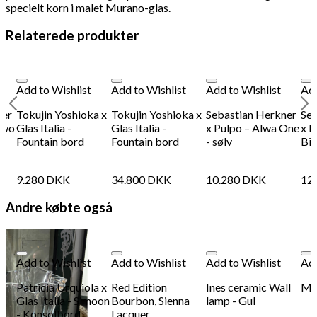
specielt korn i malet Murano-glas.
Relaterede produkter
Add to Wishlist
Add to Wishlist
Add to Wishlist
Add
ner
Tokujin Yoshioka x
Tokujin Yoshioka x
Sebastian Herkner
Seb
Two
Glas Italia -
Glas Italia -
x Pulpo – Alwa One
x P
Fountain bord
Fountain bord
- sølv
Big
9.280
DKK
34.800
DKK
10.280
DKK
12
Andre købte også
Add to Wishlist
Add to Wishlist
Add to Wishlist
Add
Patricia Urquiola x
Red Edition
Ines ceramic Wall
Maï
Glas Italia - Simoon
Bourbon, Sienna
lamp - Gul
- Konsolbord
Lacquer