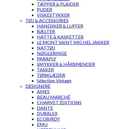
TÆPPER & PLAIDER
PUDER
VISKESTYKKER
TØJ & ACCESSORIES
HANDSKER & LUFFER
BÆLTER
HATTE & KASKETTER
LE MONT SAINT MICHEL JAKKER
NATTØJ
NØGLERINGE
PARAPLY
SMYKKER & HÅRSPÆNDER
TASKER
TØRKLÆDER
Sélection Vintage
DESIGNERE
AMES
BEAU MARCHÉ
CHARVET ÉDITIONS
DANTE
DURALEX
ECOBIRDY
EMU