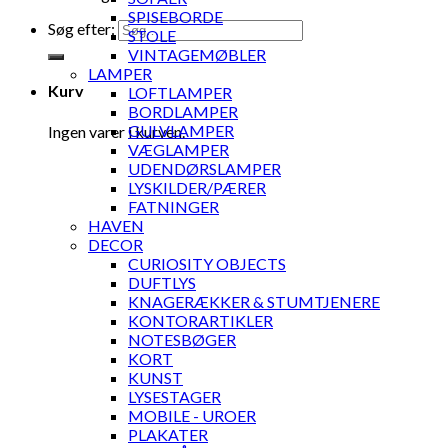
SPISEBORDE
Søg efter:
STOLE
VINTAGEMØBLER
LAMPER
Kurv
LOFTLAMPER
BORDLAMPER
GULVLAMPER
Ingen varer i kurven.
VÆGLAMPER
UDENDØRSLAMPER
LYSKILDER/PÆRER
FATNINGER
HAVEN
DECOR
CURIOSITY OBJECTS
DUFTLYS
KNAGERÆKKER & STUMTJENERE
KONTORARTIKLER
NOTESBØGER
KORT
KUNST
LYSESTAGER
MOBILE - UROER
PLAKATER