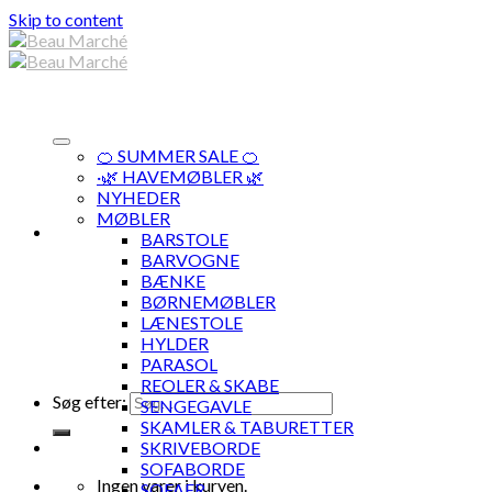
Skip to content
🍊 SUMMER SALE 🍊
·🌿 HAVEMØBLER 🌿
NYHEDER
MØBLER
BARSTOLE
BARVOGNE
BÆNKE
BØRNEMØBLER
LÆNESTOLE
HYLDER
PARASOL
REOLER & SKABE
Søg efter:
SENGEGAVLE
SKAMLER & TABURETTER
SKRIVEBORDE
SOFABORDE
Ingen varer i kurven.
SOFAER