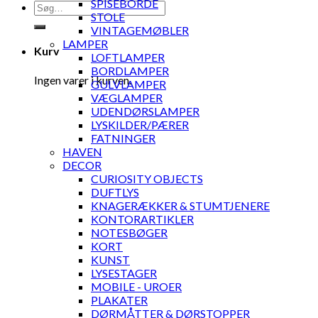
SPISEBORDE
Søg
STOLE
efter:
VINTAGEMØBLER
LAMPER
Kurv
LOFTLAMPER
BORDLAMPER
Ingen varer i kurven.
GULVLAMPER
VÆGLAMPER
UDENDØRSLAMPER
LYSKILDER/PÆRER
FATNINGER
HAVEN
DECOR
CURIOSITY OBJECTS
DUFTLYS
KNAGERÆKKER & STUMTJENERE
KONTORARTIKLER
NOTESBØGER
KORT
KUNST
LYSESTAGER
MOBILE - UROER
PLAKATER
DØRMÅTTER & DØRSTOPPER