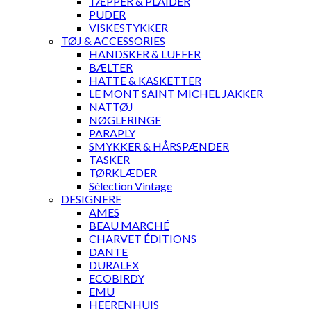
TÆPPER & PLAIDER
PUDER
VISKESTYKKER
TØJ & ACCESSORIES
HANDSKER & LUFFER
BÆLTER
HATTE & KASKETTER
LE MONT SAINT MICHEL JAKKER
NATTØJ
NØGLERINGE
PARAPLY
SMYKKER & HÅRSPÆNDER
TASKER
TØRKLÆDER
Sélection Vintage
DESIGNERE
AMES
BEAU MARCHÉ
CHARVET ÉDITIONS
DANTE
DURALEX
ECOBIRDY
EMU
HEERENHUIS