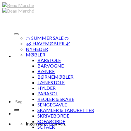
Skip
to
content
🍊 SUMMER SALE 🍊
·🌿 HAVEMØBLER 🌿
NYHEDER
MØBLER
BARSTOLE
BARVOGNE
BÆNKE
BØRNEMØBLER
LÆNESTOLE
HYLDER
PARASOL
REOLER & SKABE
Søg
SENGEGAVLE
efter:
SKAMLER & TABURETTER
SKRIVEBORDE
SOFABORDE
Ingen varer i kurven.
SOFAER