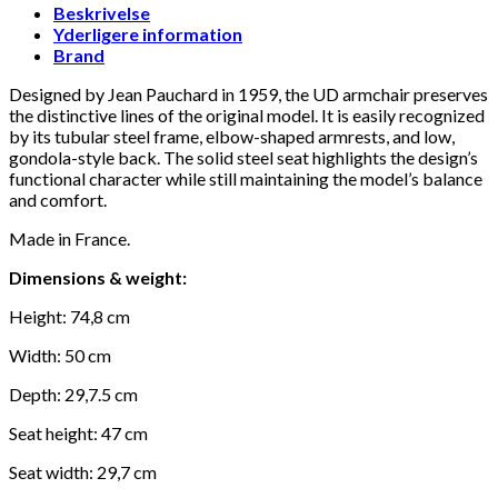
solid
Beskrivelse
seat
Yderligere information
pearly
Brand
368
DKK
Tilføj til kurv
78
white
antal
Designed by Jean Pauchard in 1959, the UD armchair preserves
Se kurv
Kasse
the distinctive lines of the original model. It is easily recognized
by its tubular steel frame, elbow-shaped armrests, and low,
gondola-style back. The solid steel seat highlights the design’s
functional character while still maintaining the model’s balance
and comfort.
Made in France.
Dimensions & weight:
Height: 74,8 cm
Width: 50 cm
Depth: 29,7.5 cm
Seat height: 47 cm
Seat width: 29,7 cm