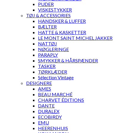
PUDER
VISKESTYKKER
TØJ & ACCESSORIES
HANDSKER & LUFFER
BÆLTER
HATTE & KASKETTER
LE MONT SAINT MICHEL JAKKER
NATTØJ
NØGLERINGE
PARAPLY
SMYKKER & HÅRSPÆNDER
TASKER
TØRKLÆDER
Sélection Vintage
DESIGNERE
AMES
BEAU MARCHÉ
CHARVET ÉDITIONS
DANTE
DURALEX
ECOBIRDY
EMU
HEERENHUIS