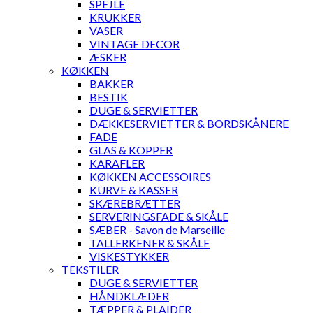
SPEJLE
KRUKKER
VASER
VINTAGE DECOR
ÆSKER
KØKKEN
BAKKER
BESTIK
DUGE & SERVIETTER
DÆKKESERVIETTER & BORDSKÅNERE
FADE
GLAS & KOPPER
KARAFLER
KØKKEN ACCESSOIRES
KURVE & KASSER
SKÆREBRÆTTER
SERVERINGSFADE & SKÅLE
SÆBER - Savon de Marseille
TALLERKENER & SKÅLE
VISKESTYKKER
TEKSTILER
DUGE & SERVIETTER
HÅNDKLÆDER
TÆPPER & PLAIDER