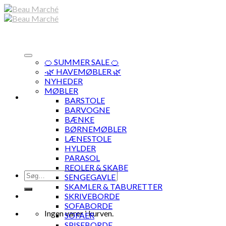
Skip
to
content
🍊 SUMMER SALE 🍊
·🌿 HAVEMØBLER 🌿
NYHEDER
MØBLER
BARSTOLE
BARVOGNE
BÆNKE
BØRNEMØBLER
LÆNESTOLE
HYLDER
PARASOL
REOLER & SKABE
Søg
SENGEGAVLE
efter:
SKAMLER & TABURETTER
SKRIVEBORDE
SOFABORDE
Ingen varer i kurven.
SOFAER
SPISEBORDE