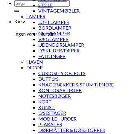
Søg
STOLE
efter:
VINTAGEMØBLER
LAMPER
Kurv
LOFTLAMPER
BORDLAMPER
GULVLAMPER
Ingen varer i kurven.
VÆGLAMPER
UDENDØRSLAMPER
LYSKILDER/PÆRER
FATNINGER
HAVEN
DECOR
CURIOSITY OBJECTS
DUFTLYS
KNAGERÆKKER & STUMTJENERE
KONTORARTIKLER
NOTESBØGER
KORT
KUNST
LYSESTAGER
MOBILE - UROER
PLAKATER
DØRMÅTTER & DØRSTOPPER