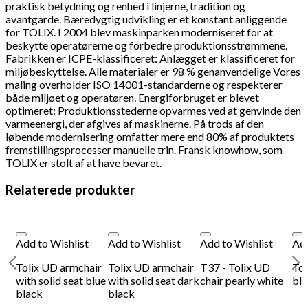
praktisk betydning og renhed i linjerne, tradition og
avantgarde. Bæredygtig udvikling er et konstant anliggende
for TOLIX. I 2004 blev maskinparken moderniseret for at
beskytte operatørerne og forbedre produktionsstrømmene.
Fabrikken er ICPE-klassificeret: Anlægget er klassificeret for
miljøbeskyttelse. Alle materialer er 98 % genanvendelige Vores
maling overholder ISO 14001-standarderne og respekterer
både miljøet og operatøren. Energiforbruget er blevet
optimeret: Produktionsstederne opvarmes ved at genvinde den
varmeenergi, der afgives af maskinerne. På trods af den
løbende modernisering omfatter mere end 80% af produktets
fremstillingsprocesser manuelle trin. Fransk knowhow, som
TOLIX er stolt af at have bevaret.
Relaterede produkter
Add to Wishlist
Add to Wishlist
Add to Wishlist
Add
Tolix UD armchair
Tolix UD armchair
T37 - Tolix UD
Tol
with solid seat blue
with solid seat dark
chair pearly white
bl
black
black