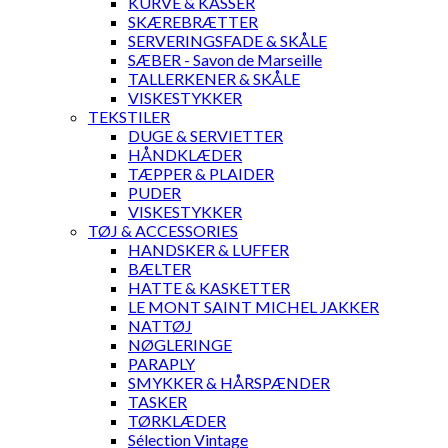
KURVE & KASSER
SKÆREBRÆTTER
SERVERINGSFADE & SKÅLE
SÆBER - Savon de Marseille
TALLERKENER & SKÅLE
VISKESTYKKER
TEKSTILER
DUGE & SERVIETTER
HÅNDKLÆDER
TÆPPER & PLAIDER
PUDER
VISKESTYKKER
TØJ & ACCESSORIES
HANDSKER & LUFFER
BÆLTER
HATTE & KASKETTER
LE MONT SAINT MICHEL JAKKER
NATTØJ
NØGLERINGE
PARAPLY
SMYKKER & HÅRSPÆNDER
TASKER
TØRKLÆDER
Sélection Vintage