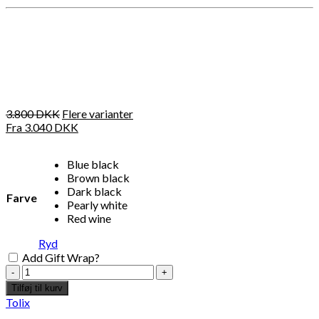
Måske kunne nogle af disse produkter have din
interesse?
3.800
DKK
Flere varianter
Fra
3.040
DKK
Blue black
Brown black
Dark black
Farve
Pearly white
Red wine
Ryd
Add Gift Wrap?
Tolix
UD
Tilføj til kurv
Add to Wishlist
Add
armchair
Tolix
with
"Choucroute" Plakat - Peter Kjær-Andersen 70x100 cm
Bis