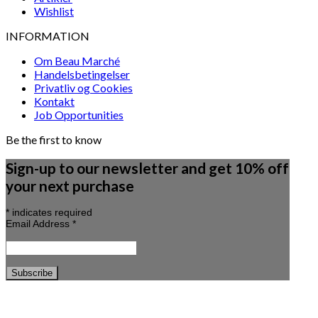
Wishlist
INFORMATION
Om Beau Marché
Handelsbetingelser
Privatliv og Cookies
Kontakt
Job Opportunities
Be the first to know
Sign-up to our newsletter and get 10% off
your next purchase
*
indicates required
Email Address
*