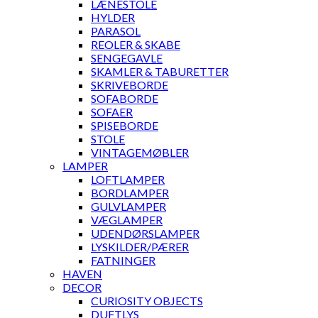
LÆNESTOLE
HYLDER
PARASOL
REOLER & SKABE
SENGEGAVLE
SKAMLER & TABURETTER
SKRIVEBORDE
SOFABORDE
SOFAER
SPISEBORDE
STOLE
VINTAGEMØBLER
LAMPER
LOFTLAMPER
BORDLAMPER
GULVLAMPER
VÆGLAMPER
UDENDØRSLAMPER
LYSKILDER/PÆRER
FATNINGER
HAVEN
DECOR
CURIOSITY OBJECTS
DUFTLYS