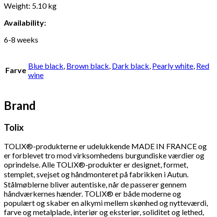
Weight: 5.10 kg
Availability:
6-8 weeks
Blue black
,
Brown black
,
Dark black
,
Pearly white
,
Red
Farve
wine
Brand
Tolix
TOLIX®-produkterne er udelukkende MADE IN FRANCE og
er forblevet tro mod virksomhedens burgundiske værdier og
oprindelse. Alle TOLIX®-produkter er designet, formet,
stemplet, svejset og håndmonteret på fabrikken i Autun.
Stålmøblerne bliver autentiske, når de passerer gennem
håndværkernes hænder. TOLIX® er både moderne og
populært og skaber en alkymi mellem skønhed og nytteværdi,
farve og metalplade, interiør og eksteriør, soliditet og lethed,