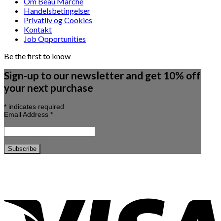
Om Beau Marché
Handelsbetingelser
Privatliv og Cookies
Kontakt
Job Opportunities
Be the first to know
Sign-up to our newsletter and get 10% off
your next purchase
*
indicates required
Email Address
*