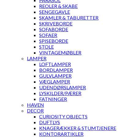
PARASOL
REOLER & SKABE
SENGEGAVLE
SKAMLER & TABURETTER
SKRIVEBORDE
SOFABORDE
SOFAER
SPISEBORDE
STOLE
VINTAGEMØBLER
LAMPER
LOFTLAMPER
BORDLAMPER
GULVLAMPER
VÆGLAMPER
UDENDØRSLAMPER
LYSKILDER/PÆRER
FATNINGER
HAVEN
DECOR
CURIOSITY OBJECTS
DUFTLYS
KNAGERÆKKER & STUMTJENERE
KONTORARTIKLER