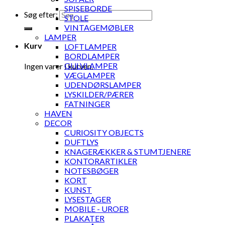
SPISEBORDE
Søg efter:
STOLE
VINTAGEMØBLER
LAMPER
Kurv
LOFTLAMPER
BORDLAMPER
GULVLAMPER
Ingen varer i kurven.
VÆGLAMPER
UDENDØRSLAMPER
LYSKILDER/PÆRER
FATNINGER
HAVEN
DECOR
CURIOSITY OBJECTS
DUFTLYS
KNAGERÆKKER & STUMTJENERE
KONTORARTIKLER
NOTESBØGER
KORT
KUNST
LYSESTAGER
MOBILE - UROER
PLAKATER