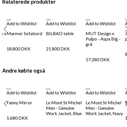
Relaterede produkter
180
DKK
Tilføj til kurv
Se kurv
Kasse
Add to Wishlist
Add to Wishlist
Add to Wishlist
o x
Marmor Sofabord
BILBAO table
MUT Design x
u
Pulpo - Aspa Big -
grå
18.800
DKK
21.800
DKK
17.280
DKK
Andre købte også
Add to Wishlist
Add to Wishlist
Add to Wishlist
x
Fanny Mirror
Le Mont St Michel
Le Mont St Michel
Men - Genuine
Men - Genuine
Work Jacket, Blue
Work Jacket, Navy
1.680
DKK