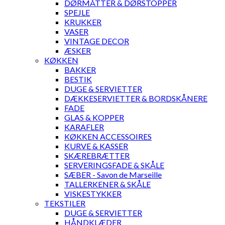
DØRMÅTTER & DØRSTOPPER
SPEJLE
KRUKKER
VASER
VINTAGE DECOR
ÆSKER
KØKKEN
BAKKER
BESTIK
DUGE & SERVIETTER
DÆKKESERVIETTER & BORDSKÅNERE
FADE
GLAS & KOPPER
KARAFLER
KØKKEN ACCESSOIRES
KURVE & KASSER
SKÆREBRÆTTER
SERVERINGSFADE & SKÅLE
SÆBER - Savon de Marseille
TALLERKENER & SKÅLE
VISKESTYKKER
TEKSTILER
DUGE & SERVIETTER
HÅNDKLÆDER