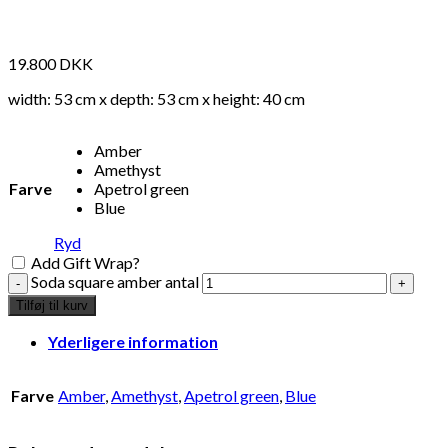
Måske kunne nogle af disse produkter have din
interesse?
19.800
DKK
width: 53 cm x depth: 53 cm x height: 40 cm
Amber
Amethyst
Farve
Apetrol green
Blue
Ryd
Add Gift Wrap?
Soda square amber antal
Tilføj til kurv
Yderligere information
Add to Wishlist
Farve
Amber
,
Amethyst
,
Apetrol green
,
Blue
natural bath sponge