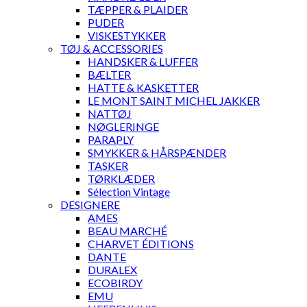
TÆPPER & PLAIDER
PUDER
VISKESTYKKER
TØJ & ACCESSORIES
HANDSKER & LUFFER
BÆLTER
HATTE & KASKETTER
LE MONT SAINT MICHEL JAKKER
NATTØJ
NØGLERINGE
PARAPLY
SMYKKER & HÅRSPÆNDER
TASKER
TØRKLÆDER
Sélection Vintage
DESIGNERE
AMES
BEAU MARCHÉ
CHARVET ÉDITIONS
DANTE
DURALEX
ECOBIRDY
EMU