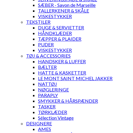
SÆBER - Savon de Marseille
TALLERKENER & SKÅLE
VISKESTYKKER
TEKSTILER
DUGE & SERVIETTER
HÅNDKLÆDER
TÆPPER & PLAIDER
PUDER
VISKESTYKKER
TØJ & ACCESSORIES
HANDSKER & LUFFER
BÆLTER
HATTE & KASKETTER
LE MONT SAINT MICHEL JAKKER
NATTØJ
NØGLERINGE
PARAPLY
SMYKKER & HÅRSPÆNDER
TASKER
TØRKLÆDER
Sélection Vintage
DESIGNERE
AMES