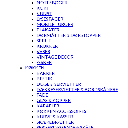
NOTESBØGER
KORT
KUNST
LYSESTAGER
MOBILE - UROER
PLAKATER
DØRMÅTTER & DØRSTOPPER
SPEJLE
KRUKKER
VASER
VINTAGE DECOR
ÆSKER
KØKKEN
BAKKER
BESTIK
DUGE & SERVIETTER
DÆKKESERVIETTER & BORDSKÅNERE
FADE
GLAS & KOPPER
KARAFLER
KØKKEN ACCESSOIRES
KURVE & KASSER
SKÆREBRÆTTER
SERVERINGSFADE & SKÅLE