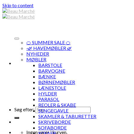
Skip to content
🍊 SUMMER SALE 🍊
·🌿 HAVEMØBLER 🌿
NYHEDER
MØBLER
BARSTOLE
BARVOGNE
BÆNKE
BØRNEMØBLER
LÆNESTOLE
HYLDER
PARASOL
REOLER & SKABE
Søg efter:
SENGEGAVLE
SKAMLER & TABURETTER
SKRIVEBORDE
SOFABORDE
Ingen varer i kurven.
SOFAER