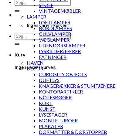
Søg
STOLE
efter:
VINTAGEMØBLER
LAMPER
LOFTLAMPER
Ingen varer i kurven.
BORDLAMPER
GULVLAMPER
Søg
VÆGLAMPER
efter:
UDENDØRSLAMPER
LYSKILDER/PÆRER
Kurv
FATNINGER
HAVEN
Ingen varer i kurven.
DECOR
CURIOSITY OBJECTS
DUFTLYS
KNAGERÆKKER & STUMTJENERE
KONTORARTIKLER
NOTESBØGER
KORT
KUNST
LYSESTAGER
MOBILE - UROER
PLAKATER
DØRMÅTTER & DØRSTOPPER