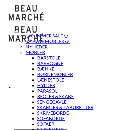
Skip
to
content
🍊 SUMMER SALE 🍊
·🌿 HAVEMØBLER 🌿
NYHEDER
MØBLER
BARSTOLE
BARVOGNE
BÆNKE
BØRNEMØBLER
LÆNESTOLE
HYLDER
PARASOL
REOLER & SKABE
SENGEGAVLE
SKAMLER & TABURETTER
SKRIVEBORDE
SOFABORDE
SOFAER
SPISEBORDE