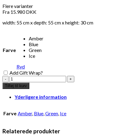
Flere varianter
Fra
15.980
DKK
width: 55 cm x depth: 55 cm x height: 30 cm
Amber
Blue
Farve
Green
Ice
Ryd
Add Gift Wrap?
Soda
amber
Tilføj til kurv
low
antal
Yderligere information
Farve
Amber
,
Blue
,
Green
,
Ice
Relaterede produkter