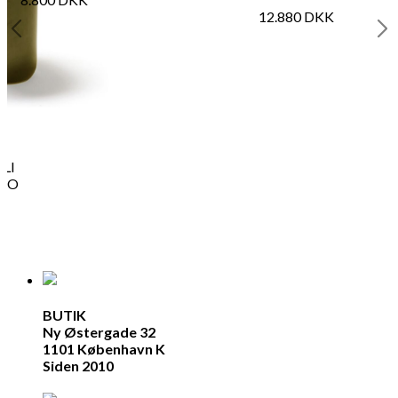
12.880
DKK
LI
BAO
BUTIK
Ny Østergade 32
1101 København K
Siden 2010