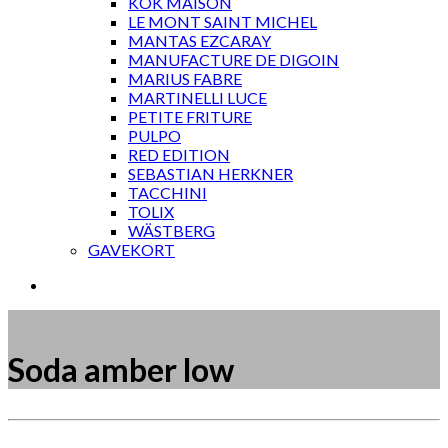
KOK MAISON
LE MONT SAINT MICHEL
MANTAS EZCARAY
MANUFACTURE DE DIGOIN
MARIUS FABRE
MARTINELLI LUCE
PETITE FRITURE
PULPO
RED EDITION
SEBASTIAN HERKNER
TACCHINI
TOLIX
WÄSTBERG
GAVEKORT
Soda amber low
Måske kunne nogle af disse produkter have din