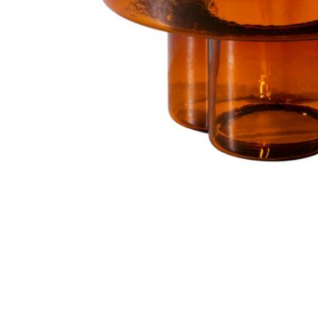
368
DKK
Tilføj til kurv
36
Se kurv
Kasse