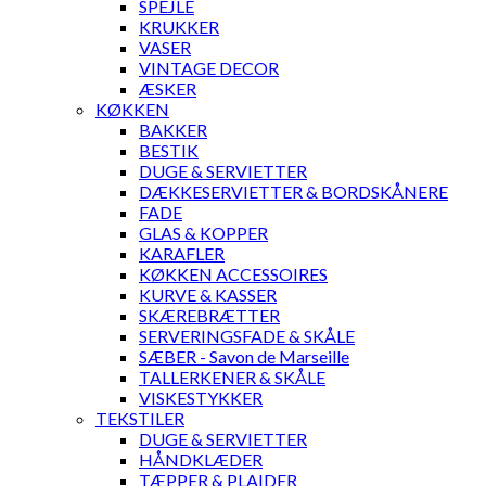
SPEJLE
KRUKKER
VASER
VINTAGE DECOR
ÆSKER
KØKKEN
BAKKER
BESTIK
DUGE & SERVIETTER
DÆKKESERVIETTER & BORDSKÅNERE
FADE
GLAS & KOPPER
KARAFLER
KØKKEN ACCESSOIRES
KURVE & KASSER
SKÆREBRÆTTER
SERVERINGSFADE & SKÅLE
SÆBER - Savon de Marseille
TALLERKENER & SKÅLE
VISKESTYKKER
TEKSTILER
DUGE & SERVIETTER
HÅNDKLÆDER
TÆPPER & PLAIDER