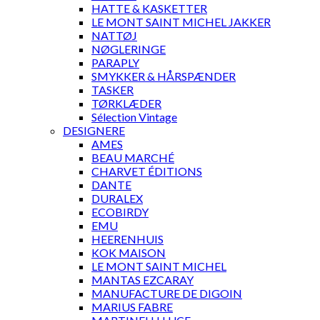
HATTE & KASKETTER
LE MONT SAINT MICHEL JAKKER
NATTØJ
NØGLERINGE
PARAPLY
SMYKKER & HÅRSPÆNDER
TASKER
TØRKLÆDER
Sélection Vintage
DESIGNERE
AMES
BEAU MARCHÉ
CHARVET ÉDITIONS
DANTE
DURALEX
ECOBIRDY
EMU
HEERENHUIS
KOK MAISON
LE MONT SAINT MICHEL
MANTAS EZCARAY
MANUFACTURE DE DIGOIN
MARIUS FABRE