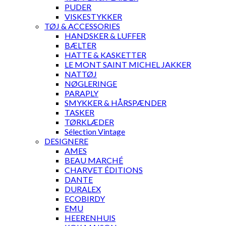
PUDER
VISKESTYKKER
TØJ & ACCESSORIES
HANDSKER & LUFFER
BÆLTER
HATTE & KASKETTER
LE MONT SAINT MICHEL JAKKER
NATTØJ
NØGLERINGE
PARAPLY
SMYKKER & HÅRSPÆNDER
TASKER
TØRKLÆDER
Sélection Vintage
DESIGNERE
AMES
BEAU MARCHÉ
CHARVET ÉDITIONS
DANTE
DURALEX
ECOBIRDY
EMU
HEERENHUIS