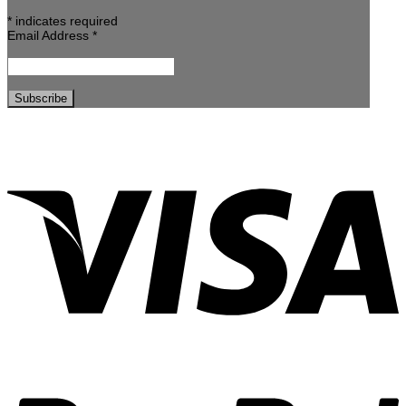
*
indicates required
Email Address
*