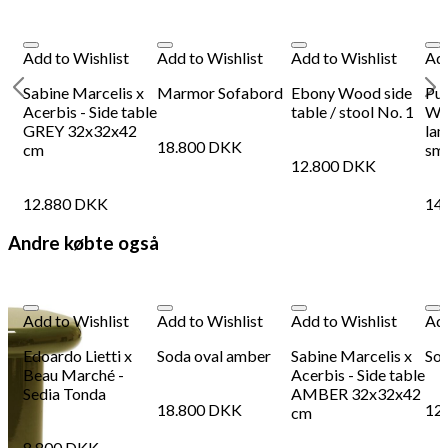
Add to Wishlist
Add to Wishlist
Add to Wishlist
Add
Sabine Marcelis x
Marmor Sofabord
Ebony Wood side
Pul
Acerbis - Side table
table / stool No. 1
Wil
GREY 32x32x42
lam
18.800
DKK
cm
sma
12.800
DKK
12.880
DKK
14
Andre købte også
Add to Wishlist
Add to Wishlist
Add to Wishlist
Add
Edoardo Lietti x
Soda oval amber
Sabine Marcelis x
Sod
Beau Marché -
Acerbis - Side table
Sedia Tonda
AMBER 32x32x42
18.800
DKK
12
cm
8.800
DKK