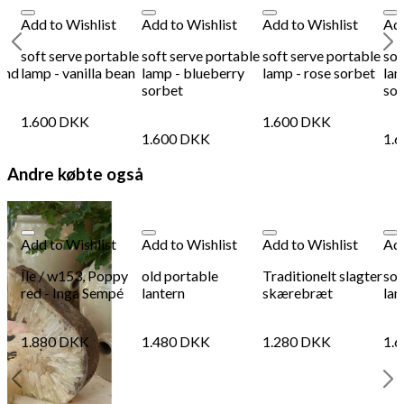
Add to Wishlist
Add to Wishlist
Add to Wishlist
Add
soft serve portable
soft serve portable
soft serve portable
sof
 and
lamp - vanilla bean
lamp - blueberry
lamp - rose sorbet
lam
sorbet
sor
1.600
DKK
1.600
DKK
1.600
DKK
1.
Andre købte også
Add to Wishlist
Add to Wishlist
Add to Wishlist
Add
Île / w153, Poppy
old portable
Traditionelt slagter
sof
red - Inga Sempé
lantern
skærebræt
lam
1.880
DKK
1.480
DKK
1.280
DKK
1.