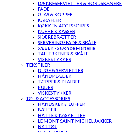
DÆKKESERVIETTER & BORDSKÅNERE
FADE
GLAS & KOPPER
KARAFLER
KØKKEN ACCESSOIRES
KURVE & KASSER
SKÆREBRÆTTER
SERVERINGSFADE & SKÅLE
SÆBER - Savon de Marseille
TALLERKENER & SKÅLE
VISKESTYKKER
TEKSTILER
DUGE & SERVIETTER
HÅNDKLÆDER
TÆPPER & PLAIDER
PUDER
VISKESTYKKER
TØJ & ACCESSORIES
HANDSKER & LUFFER
BÆLTER
HATTE & KASKETTER
LE MONT SAINT MICHEL JAKKER
NATTØJ
NØGLERINGE