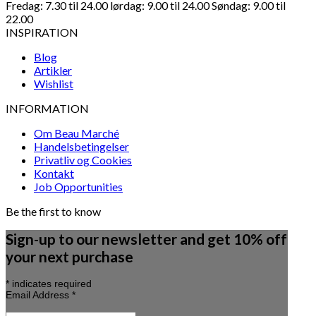
Fredag: 7.30 til 24.00 lørdag: 9.00 til 24.00 Søndag: 9.00 til
22.00
INSPIRATION
Blog
Artikler
Wishlist
INFORMATION
Om Beau Marché
Handelsbetingelser
Privatliv og Cookies
Kontakt
Job Opportunities
Be the first to know
Sign-up to our newsletter and get 10% off
your next purchase
*
indicates required
Email Address
*