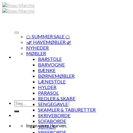
Skip
to
content
🍊 SUMMER SALE 🍊
·🌿 HAVEMØBLER 🌿
NYHEDER
MØBLER
BARSTOLE
BARVOGNE
BÆNKE
BØRNEMØBLER
LÆNESTOLE
HYLDER
PARASOL
REOLER & SKABE
Søg
SENGEGAVLE
efter:
SKAMLER & TABURETTER
SKRIVEBORDE
SOFABORDE
Ingen varer i kurven.
SOFAER
SPISEBORDE