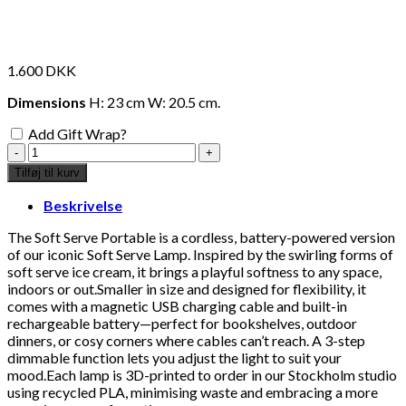
1.600
DKK
Dimensions
H: 23 cm W: 20.5 cm.
Add Gift Wrap?
soft
serve
Tilføj til kurv
portable
lamp
Beskrivelse
-
cherry
The Soft Serve Portable is a cordless, battery-powered version
antal
of our iconic Soft Serve Lamp. Inspired by the swirling forms of
soft serve ice cream, it brings a playful softness to any space,
indoors or out.Smaller in size and designed for flexibility, it
comes with a magnetic USB charging cable and built-in
rechargeable battery—perfect for bookshelves, outdoor
dinners, or cosy corners where cables can’t reach. A 3-step
dimmable function lets you adjust the light to suit your
mood.Each lamp is 3D-printed to order in our Stockholm studio
using recycled PLA, minimising waste and embracing a more