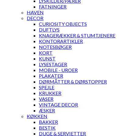
LYSKILDER/PÆRER
FATNINGER
HAVEN
DECOR
CURIOSITY OBJECTS
DUFTLYS
KNAGERÆKKER & STUMTJENERE
KONTORARTIKLER
NOTESBØGER
KORT
KUNST
LYSESTAGER
MOBILE - UROER
PLAKATER
DØRMÅTTER & DØRSTOPPER
SPEJLE
KRUKKER
VASER
VINTAGE DECOR
ÆSKER
KØKKEN
BAKKER
BESTIK
DUGE & SERVIETTER