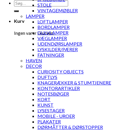
Søg
STOLE
efter:
VINTAGEMØBLER
LAMPER
Kurv
LOFTLAMPER
BORDLAMPER
GULVLAMPER
Ingen varer i kurven.
VÆGLAMPER
UDENDØRSLAMPER
LYSKILDER/PÆRER
FATNINGER
HAVEN
DECOR
CURIOSITY OBJECTS
DUFTLYS
KNAGERÆKKER & STUMTJENERE
KONTORARTIKLER
NOTESBØGER
KORT
KUNST
LYSESTAGER
MOBILE - UROER
PLAKATER
DØRMÅTTER & DØRSTOPPER