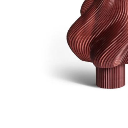
No. 4
14
380
DKK
Tilføj til kurv
Se kurv
Kasse