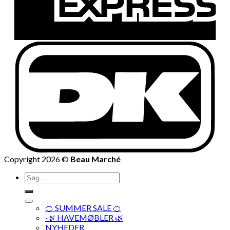
Copyright 2026 ©
Beau Marché
Søg
efter:
🍊 SUMMER SALE 🍊
·🌿 HAVEMØBLER 🌿
NYHEDER