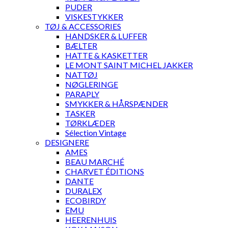
PUDER
VISKESTYKKER
TØJ & ACCESSORIES
HANDSKER & LUFFER
BÆLTER
HATTE & KASKETTER
LE MONT SAINT MICHEL JAKKER
NATTØJ
NØGLERINGE
PARAPLY
SMYKKER & HÅRSPÆNDER
TASKER
TØRKLÆDER
Sélection Vintage
DESIGNERE
AMES
BEAU MARCHÉ
CHARVET ÉDITIONS
DANTE
DURALEX
ECOBIRDY
EMU
HEERENHUIS