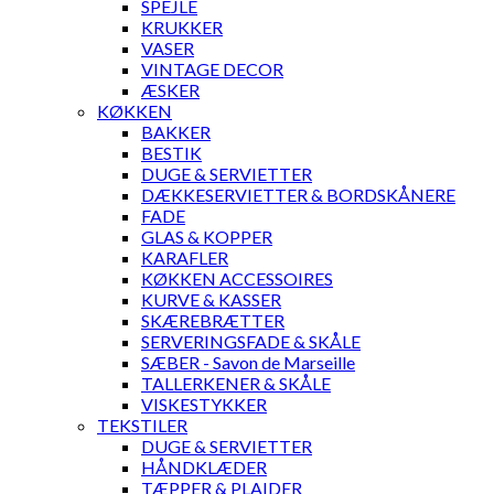
SPEJLE
KRUKKER
VASER
VINTAGE DECOR
ÆSKER
KØKKEN
BAKKER
BESTIK
DUGE & SERVIETTER
DÆKKESERVIETTER & BORDSKÅNERE
FADE
GLAS & KOPPER
KARAFLER
KØKKEN ACCESSOIRES
KURVE & KASSER
SKÆREBRÆTTER
SERVERINGSFADE & SKÅLE
SÆBER - Savon de Marseille
TALLERKENER & SKÅLE
VISKESTYKKER
TEKSTILER
DUGE & SERVIETTER
HÅNDKLÆDER
TÆPPER & PLAIDER