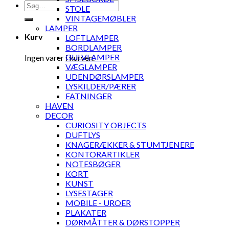
Søg
STOLE
efter:
VINTAGEMØBLER
LAMPER
Kurv
LOFTLAMPER
BORDLAMPER
GULVLAMPER
Ingen varer i kurven.
VÆGLAMPER
UDENDØRSLAMPER
LYSKILDER/PÆRER
FATNINGER
HAVEN
DECOR
CURIOSITY OBJECTS
DUFTLYS
KNAGERÆKKER & STUMTJENERE
KONTORARTIKLER
NOTESBØGER
KORT
KUNST
LYSESTAGER
MOBILE - UROER
PLAKATER
DØRMÅTTER & DØRSTOPPER