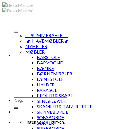
Skip
to
content
🍊 SUMMER SALE 🍊
·🌿 HAVEMØBLER 🌿
NYHEDER
MØBLER
BARSTOLE
BARVOGNE
BÆNKE
BØRNEMØBLER
LÆNESTOLE
HYLDER
PARASOL
REOLER & SKABE
Søg
SENGEGAVLE
efter:
SKAMLER & TABURETTER
SKRIVEBORDE
SOFABORDE
Ingen varer i kurven.
SOFAER
SPISEBORDE