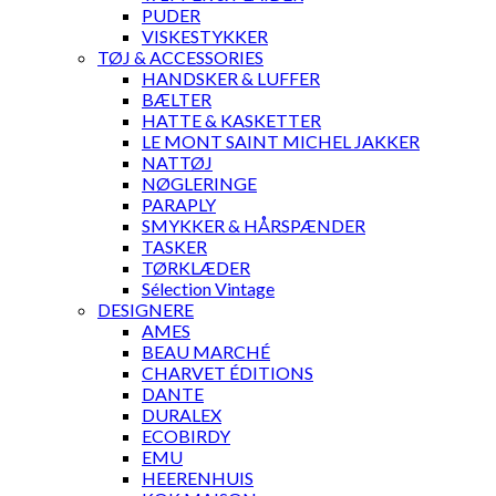
PUDER
VISKESTYKKER
TØJ & ACCESSORIES
HANDSKER & LUFFER
BÆLTER
HATTE & KASKETTER
LE MONT SAINT MICHEL JAKKER
NATTØJ
NØGLERINGE
PARAPLY
SMYKKER & HÅRSPÆNDER
TASKER
TØRKLÆDER
Sélection Vintage
DESIGNERE
AMES
BEAU MARCHÉ
CHARVET ÉDITIONS
DANTE
DURALEX
ECOBIRDY
EMU
HEERENHUIS