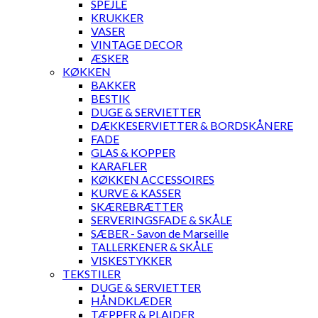
SPEJLE
KRUKKER
VASER
VINTAGE DECOR
ÆSKER
KØKKEN
BAKKER
BESTIK
DUGE & SERVIETTER
DÆKKESERVIETTER & BORDSKÅNERE
FADE
GLAS & KOPPER
KARAFLER
KØKKEN ACCESSOIRES
KURVE & KASSER
SKÆREBRÆTTER
SERVERINGSFADE & SKÅLE
SÆBER - Savon de Marseille
TALLERKENER & SKÅLE
VISKESTYKKER
TEKSTILER
DUGE & SERVIETTER
HÅNDKLÆDER
TÆPPER & PLAIDER