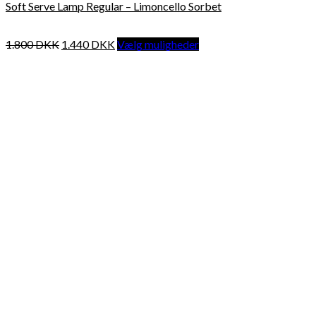
Soft Serve Lamp Regular – Limoncello Sorbet
1.800
DKK
1.440
DKK
Vælg muligheder