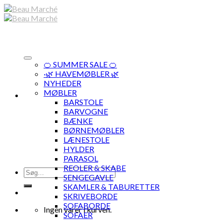
Skip
to
content
🍊 SUMMER SALE 🍊
·🌿 HAVEMØBLER 🌿
NYHEDER
MØBLER
BARSTOLE
BARVOGNE
BÆNKE
BØRNEMØBLER
LÆNESTOLE
HYLDER
PARASOL
REOLER & SKABE
Søg
SENGEGAVLE
efter:
SKAMLER & TABURETTER
SKRIVEBORDE
SOFABORDE
Ingen varer i kurven.
SOFAER