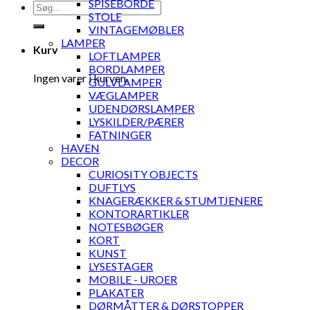
SPISEBORDE
Søg
STOLE
efter:
VINTAGEMØBLER
LAMPER
Kurv
LOFTLAMPER
BORDLAMPER
Ingen varer i kurven.
GULVLAMPER
VÆGLAMPER
UDENDØRSLAMPER
LYSKILDER/PÆRER
FATNINGER
HAVEN
DECOR
CURIOSITY OBJECTS
DUFTLYS
KNAGERÆKKER & STUMTJENERE
KONTORARTIKLER
NOTESBØGER
KORT
KUNST
LYSESTAGER
MOBILE - UROER
PLAKATER
DØRMÅTTER & DØRSTOPPER