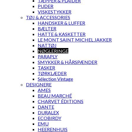
TÆPPER & PLAIDER
PUDER
VISKESTYKKER
TØJ & ACCESSORIES
HANDSKER & LUFFER
BÆLTER
HATTE & KASKETTER
LE MONT SAINT MICHEL JAKKER
NATTØJ
NØGLERINGE
PARAPLY
SMYKKER & HÅRSPÆNDER
TASKER
TØRKLÆDER
Sélection Vintage
DESIGNERE
AMES
BEAU MARCHÉ
CHARVET ÉDITIONS
DANTE
DURALEX
ECOBIRDY
EMU
HEERENHUIS