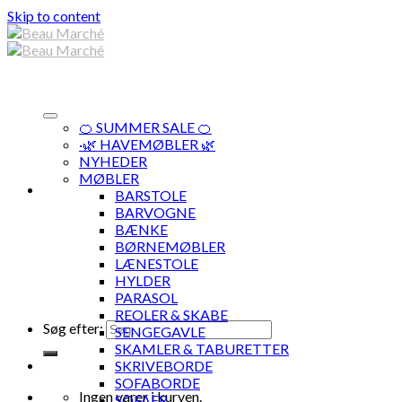
Skip to content
🍊 SUMMER SALE 🍊
·🌿 HAVEMØBLER 🌿
NYHEDER
MØBLER
BARSTOLE
BARVOGNE
BÆNKE
BØRNEMØBLER
LÆNESTOLE
HYLDER
PARASOL
REOLER & SKABE
Søg efter:
SENGEGAVLE
SKAMLER & TABURETTER
SKRIVEBORDE
SOFABORDE
Ingen varer i kurven.
SOFAER