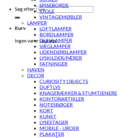
SPISEBORDE
Søg efter:
STOLE
VINTAGEMØBLER
LAMPER
Kurv
LOFTLAMPER
BORDLAMPER
GULVLAMPER
Ingen varer i kurven.
VÆGLAMPER
UDENDØRSLAMPER
LYSKILDER/PÆRER
FATNINGER
HAVEN
DECOR
CURIOSITY OBJECTS
DUFTLYS
KNAGERÆKKER & STUMTJENERE
KONTORARTIKLER
NOTESBØGER
KORT
KUNST
LYSESTAGER
MOBILE - UROER
PLAKATER