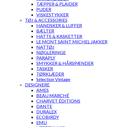
TÆPPER & PLAIDER
PUDER
VISKESTYKKER
TØJ & ACCESSORIES
HANDSKER & LUFFER
BÆLTER
HATTE & KASKETTER
LE MONT SAINT MICHEL JAKKER
NATTØJ
NØGLERINGE
PARAPLY
SMYKKER & HÅRSPÆNDER
TASKER
TØRKLÆDER
Sélection Vintage
DESIGNERE
AMES
BEAU MARCHÉ
CHARVET ÉDITIONS
DANTE
DURALEX
ECOBIRDY
EMU