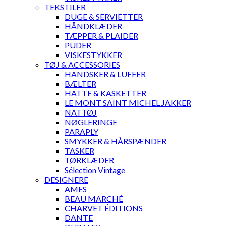
TEKSTILER
DUGE & SERVIETTER
HÅNDKLÆDER
TÆPPER & PLAIDER
PUDER
VISKESTYKKER
TØJ & ACCESSORIES
HANDSKER & LUFFER
BÆLTER
HATTE & KASKETTER
LE MONT SAINT MICHEL JAKKER
NATTØJ
NØGLERINGE
PARAPLY
SMYKKER & HÅRSPÆNDER
TASKER
TØRKLÆDER
Sélection Vintage
DESIGNERE
AMES
BEAU MARCHÉ
CHARVET ÉDITIONS
DANTE