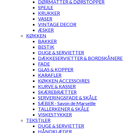
DØRMÅTTER & DØRSTOPPER
SPEJLE
KRUKKER
VASER
VINTAGE DECOR
ÆSKER
KØKKEN
BAKKER
BESTIK
DUGE & SERVIETTER
DÆKKESERVIETTER & BORDSKÅNERE
FADE
GLAS & KOPPER
KARAFLER
KØKKEN ACCESSOIRES
KURVE & KASSER
SKÆREBRÆTTER
SERVERINGSFADE & SKÅLE
SÆBER - Savon de Marseille
TALLERKENER & SKÅLE
VISKESTYKKER
TEKSTILER
DUGE & SERVIETTER
HÅNDKLÆDER