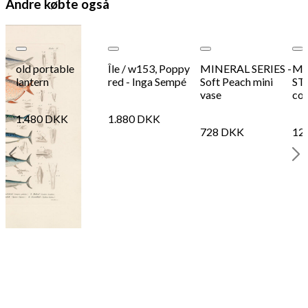
Andre købte også
Add to Wishlist
Add to Wishlist
Add to Wishlist
old portable
Île / w153, Poppy
MINERAL SERIES -
Mo
lantern
red - Inga Sempé
Soft Peach mini
ST
vase
cof
1.480
DKK
1.880
DKK
728
DKK
12
ist