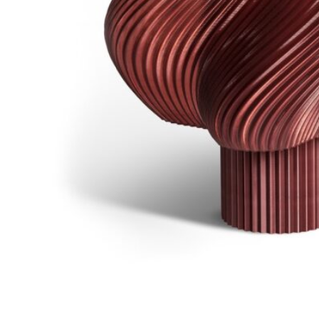
No. 4
34
380
DKK
Tilføj til kurv
Se kurv
Kasse