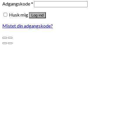
Adgangskode
*
Husk mig
Log ind
Mistet din adgangskode?