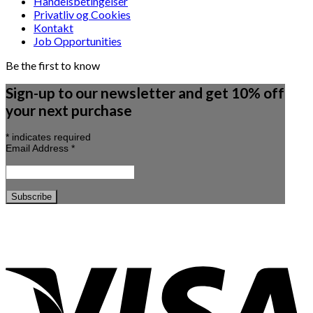
Handelsbetingelser
Privatliv og Cookies
Kontakt
Job Opportunities
Be the first to know
Sign-up to our newsletter and get 10% off
your next purchase
*
indicates required
Email Address
*