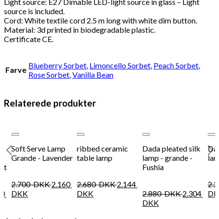
Light source: E27 Dimable LED-light source in glass – Light
source is included.
Cord: White textile cord 2.5 m long with white dim button.
Material: 3d printed in biodegradable plastic.
Certificate CE.
Blueberry Sorbet
,
Limoncello Sorbet
,
Peach Sorbet
,
Farve
Rose Sorbet
,
Vanilla Bean
Relaterede produkter
ist
Add to Wishlist
Add to Wishlist
Add to Wishlist
Soft Serve Lamp
ribbed ceramic
Dada pleated silk
Dad
Grande - Lavender
table lamp
lamp - grande -
lam
et
Fushia
2.700
DKK
2.160
2.680
DKK
2.144
2.
60
DKK
DKK
2.880
DKK
2.304
DK
DKK