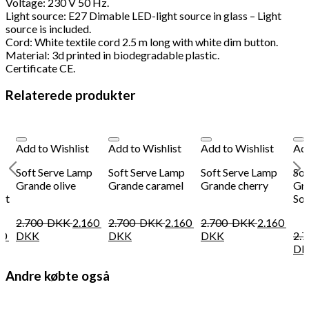
Voltage: 230 V 50 Hz.
Light source: E27 Dimable LED-light source in glass – Light
source is included.
Cord: White textile cord 2.5 m long with white dim button.
Material: 3d printed in biodegradable plastic.
Certificate CE.
Relaterede produkter
Add to Wishlist
Add to Wishlist
Add to Wishlist
Add
Soft Serve Lamp
Soft Serve Lamp
Soft Serve Lamp
Sof
Grande olive
Grande caramel
Grande cherry
Gra
et
So
2.700
DKK
2.160
2.700
DKK
2.160
2.700
DKK
2.160
60
DKK
DKK
DKK
2.
DK
Andre købte også