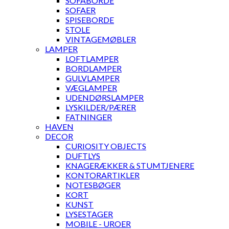
SOFABORDE
SOFAER
SPISEBORDE
STOLE
VINTAGEMØBLER
LAMPER
LOFTLAMPER
BORDLAMPER
GULVLAMPER
VÆGLAMPER
UDENDØRSLAMPER
LYSKILDER/PÆRER
FATNINGER
HAVEN
DECOR
CURIOSITY OBJECTS
DUFTLYS
KNAGERÆKKER & STUMTJENERE
KONTORARTIKLER
NOTESBØGER
KORT
KUNST
LYSESTAGER
MOBILE - UROER