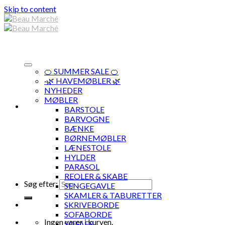
Skip to content
🍊 SUMMER SALE 🍊
·🌿 HAVEMØBLER 🌿
NYHEDER
MØBLER
BARSTOLE
BARVOGNE
BÆNKE
BØRNEMØBLER
LÆNESTOLE
HYLDER
PARASOL
REOLER & SKABE
Søg efter:
SENGEGAVLE
SKAMLER & TABURETTER
SKRIVEBORDE
SOFABORDE
Ingen varer i kurven.
SOFAER