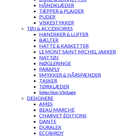
HÅNDKLÆDER
TÆPPER & PLAIDER
PUDER
VISKESTYKKER
TØJ & ACCESSORIES
HANDSKER & LUFFER
BÆLTER
HATTE & KASKETTER
LE MONT SAINT MICHEL JAKKER
NATTØJ
NØGLERINGE
PARAPLY
SMYKKER & HÅRSPÆNDER
TASKER
TØRKLÆDER
Sélection Vintage
DESIGNERE
AMES
BEAU MARCHÉ
CHARVET ÉDITIONS
DANTE
DURALEX
ECOBIRDY