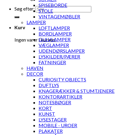
SPISEBORDE
Søg efter:
STOLE
VINTAGEMØBLER
LAMPER
Kurv
LOFTLAMPER
BORDLAMPER
GULVLAMPER
Ingen varer i kurven.
VÆGLAMPER
UDENDØRSLAMPER
LYSKILDER/PÆRER
FATNINGER
HAVEN
DECOR
CURIOSITY OBJECTS
DUFTLYS
KNAGERÆKKER & STUMTJENERE
KONTORARTIKLER
NOTESBØGER
KORT
KUNST
LYSESTAGER
MOBILE - UROER
PLAKATER