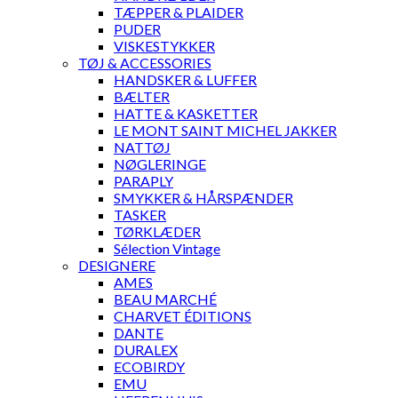
TÆPPER & PLAIDER
PUDER
VISKESTYKKER
TØJ & ACCESSORIES
HANDSKER & LUFFER
BÆLTER
HATTE & KASKETTER
LE MONT SAINT MICHEL JAKKER
NATTØJ
NØGLERINGE
PARAPLY
SMYKKER & HÅRSPÆNDER
TASKER
TØRKLÆDER
Sélection Vintage
DESIGNERE
AMES
BEAU MARCHÉ
CHARVET ÉDITIONS
DANTE
DURALEX
ECOBIRDY
EMU