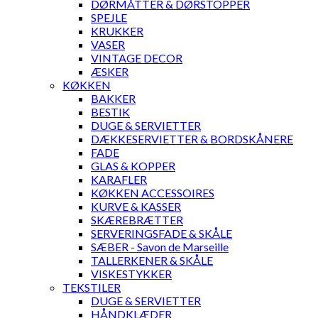
DØRMÅTTER & DØRSTOPPER
SPEJLE
KRUKKER
VASER
VINTAGE DECOR
ÆSKER
KØKKEN
BAKKER
BESTIK
DUGE & SERVIETTER
DÆKKESERVIETTER & BORDSKÅNERE
FADE
GLAS & KOPPER
KARAFLER
KØKKEN ACCESSOIRES
KURVE & KASSER
SKÆREBRÆTTER
SERVERINGSFADE & SKÅLE
SÆBER - Savon de Marseille
TALLERKENER & SKÅLE
VISKESTYKKER
TEKSTILER
DUGE & SERVIETTER
HÅNDKLÆDER