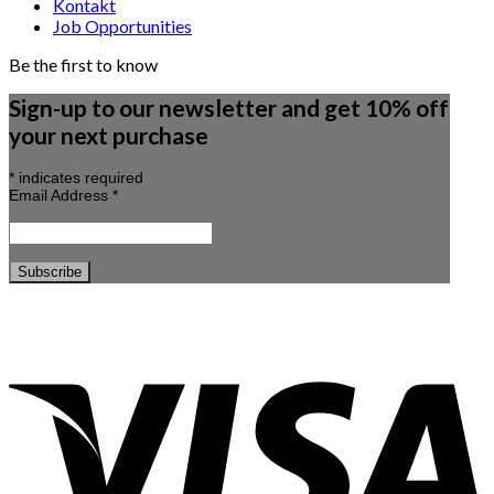
Kontakt
Job Opportunities
Be the first to know
Sign-up to our newsletter and get 10% off
your next purchase
*
indicates required
Email Address
*