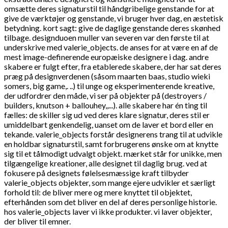
omsætte deres signaturstil til håndgribelige genstande for at
give de værktøjer og genstande, vi bruger hver dag, en æstetisk
betydning. kort sagt: give de daglige genstande deres skønhed
tilbage. designduoen muller van severen var den første til at
underskrive med valerie_objects. de anses for at være en af de
mest image-definerende europæiske designere i dag. andre
skabere er fulgt efter, fra etablerede skabere, der har sat deres
præg på designverdenen (såsom maarten baas, studio wieki
somers, big game,. ..) til unge og eksperimenterende kreative,
der udfordrer den måde, vi ser på objekter på (destroyers /
builders, knutson + ballouhey,,...). alle skabere har én ting til
fælles: de skiller sig ud ved deres klare signatur, deres stil er
umiddelbart genkendelig, uanset om de laver et bord eller en
tekande. valerie_objects forstår designerens trang til at udvikle
en holdbar signaturstil, samt forbrugerens ønske om at knytte
sig til et tålmodigt udvalgt objekt. mærket står for unikke, men
tilgængelige kreationer, alle designet til daglig brug. ved at
fokusere på designets følelsesmæssige kraft tilbyder
valerie_objects objekter, som mange ejere udvikler et særligt
forhold til: de bliver mere og mere knyttet til objektet,
efterhånden som det bliver en del af deres personlige historie.
hos valerie_objects laver vi ikke produkter. vi laver objekter,
der bliver til emner.