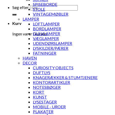
SPISEBORDE
Søg efter:
STOLE
VINTAGEMØBLER
LAMPER
Kurv
LOFTLAMPER
BORDLAMPER
GULVLAMPER
Ingen varer i kurven.
VÆGLAMPER
UDENDØRSLAMPER
LYSKILDER/PÆRER
FATNINGER
HAVEN
DECOR
CURIOSITY OBJECTS
DUFTLYS
KNAGERÆKKER & STUMTJENERE
KONTORARTIKLER
NOTESBØGER
KORT
KUNST
LYSESTAGER
MOBILE - UROER
PLAKATER