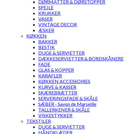
DØRMÅTTER & DØRSTOPPER
SPEJLE
KRUKKER
VASER
VINTAGE DECOR
ÆSKER
KØKKEN
BAKKER
BESTIK
DUGE & SERVIETTER
DÆKKESERVIETTER & BORDSKÅNERE
FADE
GLAS & KOPPER
KARAFLER
KØKKEN ACCESSOIRES
KURVE & KASSER
SKÆREBRÆTTER
SERVERINGSFADE & SKÅLE
SÆBER - Savon de Marseille
TALLERKENER & SKÅLE
VISKESTYKKER
TEKSTILER
DUGE & SERVIETTER
HÅNDKLÆDER