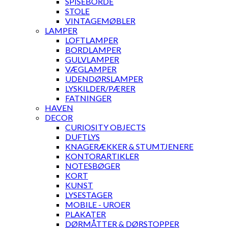
SPISEBORDE
STOLE
VINTAGEMØBLER
LAMPER
LOFTLAMPER
BORDLAMPER
GULVLAMPER
VÆGLAMPER
UDENDØRSLAMPER
LYSKILDER/PÆRER
FATNINGER
HAVEN
DECOR
CURIOSITY OBJECTS
DUFTLYS
KNAGERÆKKER & STUMTJENERE
KONTORARTIKLER
NOTESBØGER
KORT
KUNST
LYSESTAGER
MOBILE - UROER
PLAKATER
DØRMÅTTER & DØRSTOPPER