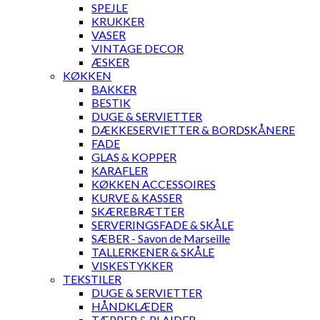
SPEJLE
KRUKKER
VASER
VINTAGE DECOR
ÆSKER
KØKKEN
BAKKER
BESTIK
DUGE & SERVIETTER
DÆKKESERVIETTER & BORDSKÅNERE
FADE
GLAS & KOPPER
KARAFLER
KØKKEN ACCESSOIRES
KURVE & KASSER
SKÆREBRÆTTER
SERVERINGSFADE & SKÅLE
SÆBER - Savon de Marseille
TALLERKENER & SKÅLE
VISKESTYKKER
TEKSTILER
DUGE & SERVIETTER
HÅNDKLÆDER
TÆPPER & PLAIDER