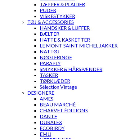
TÆPPER & PLAIDER
PUDER
VISKESTYKKER
TØJ & ACCESSORIES
HANDSKER & LUFFER
BÆLTER
HATTE & KASKETTER
LE MONT SAINT MICHEL JAKKER
NATTØJ
NØGLERINGE
PARAPLY
SMYKKER & HÅRSPÆNDER
TASKER
TØRKLÆDER
Sélection Vintage
DESIGNERE
AMES
BEAU MARCHÉ
CHARVET ÉDITIONS
DANTE
DURALEX
ECOBIRDY
EMU