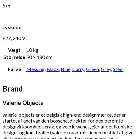
5 m
Lyskilde
E27, 240 V
Vægt
10 kg
Størrelse
90 × 180 cm
Farve
Messing
,
Black
,
Blue
,
Curry
,
Green
,
Grey
,
Steel
Brand
Valerie Objects
valerie_objects er et belgisk high-end designmærke, der er
startet af axel van den bossche, direktør for den berømte
designvirksomhed serax, og veerle wenes, ejer af det ikoniske
design- og kunstgalleri valerie traan. missionen består i at give
ekstraordinære designere og kunstnere mulighed for at