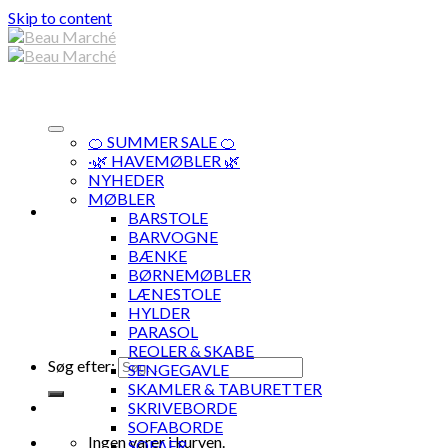
Skip to content
🍊 SUMMER SALE 🍊
·🌿 HAVEMØBLER 🌿
NYHEDER
MØBLER
BARSTOLE
BARVOGNE
BÆNKE
BØRNEMØBLER
LÆNESTOLE
HYLDER
PARASOL
REOLER & SKABE
Søg efter:
SENGEGAVLE
SKAMLER & TABURETTER
SKRIVEBORDE
SOFABORDE
Ingen varer i kurven.
SOFAER