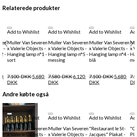
Relaterede produkter
Add to Wishlist
Add to Wishlist
Add to Wishlist
Add
ren
Muller Van Severen
Muller Van Severen
Muller Van Severen
Mul
s –
x Valerie Objects -
x Valerie Objects -
x Valerie Objects -
x V
2 -
Hanging lamp n°1 -
Hanging lamp n°5 -
Hanging lamp n°4 -
Han
sort
messing
blå
me
80
7.100
DKK
5.680
7.580
DKK
6.120
7.100
DKK
5.680
7.
DKK
DKK
DKK
DK
Andre købte også
Add to Wishlist
Add to Wishlist
Add to Wishlist
Add
Muller Van Severen
Muller Van Severen
"Restaurant le St-
"C
x Valerie Objects -
x Valerie Objects –
Jacques" Plakat -
Pla