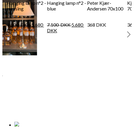
Hanging lamp n°2 -
Hanging lamp n°2 -
Peter Kjær-
Kj
messing
blue
Andersen 70x100
70
7.100
DKK
5.680
7.100
DKK
5.680
368
DKK
36
DKK
DKK
 -