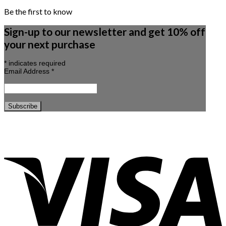
Be the first to know
Sign-up to our newsletter and get 10% off
your next purchase
*
indicates required
Email Address
*