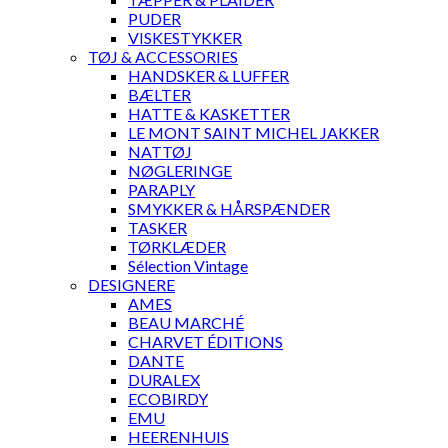
PUDER
VISKESTYKKER
TØJ & ACCESSORIES
HANDSKER & LUFFER
BÆLTER
HATTE & KASKETTER
LE MONT SAINT MICHEL JAKKER
NATTØJ
NØGLERINGE
PARAPLY
SMYKKER & HÅRSPÆNDER
TASKER
TØRKLÆDER
Sélection Vintage
DESIGNERE
AMES
BEAU MARCHÉ
CHARVET ÉDITIONS
DANTE
DURALEX
ECOBIRDY
EMU
HEERENHUIS