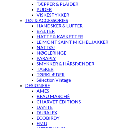
TÆPPER & PLAIDER
PUDER
VISKESTYKKER
TØJ & ACCESSORIES
HANDSKER & LUFFER
BÆLTER
HATTE & KASKETTER
LE MONT SAINT MICHEL JAKKER
NATTØJ
NØGLERINGE
PARAPLY
SMYKKER & HÅRSPÆNDER
TASKER
TØRKLÆDER
Sélection Vintage
DESIGNERE
AMES
BEAU MARCHÉ
CHARVET ÉDITIONS
DANTE
DURALEX
ECOBIRDY
EMU