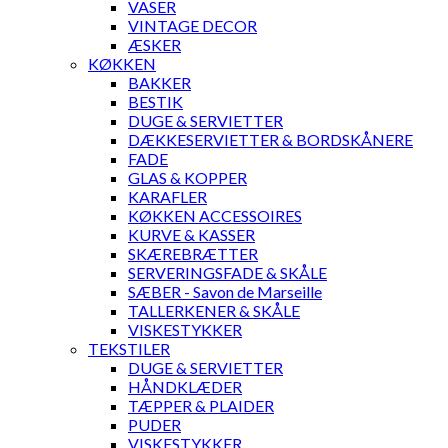
VASER
VINTAGE DECOR
ÆSKER
KØKKEN
BAKKER
BESTIK
DUGE & SERVIETTER
DÆKKESERVIETTER & BORDSKÅNERE
FADE
GLAS & KOPPER
KARAFLER
KØKKEN ACCESSOIRES
KURVE & KASSER
SKÆREBRÆTTER
SERVERINGSFADE & SKÅLE
SÆBER - Savon de Marseille
TALLERKENER & SKÅLE
VISKESTYKKER
TEKSTILER
DUGE & SERVIETTER
HÅNDKLÆDER
TÆPPER & PLAIDER
PUDER
VISKESTYKKER