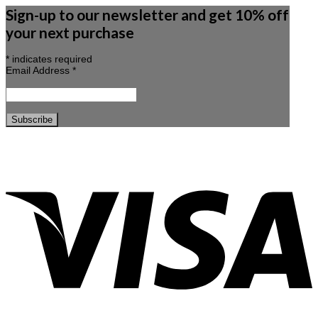
Sign-up to our newsletter and get 10% off
your next purchase
*
indicates required
Email Address
*