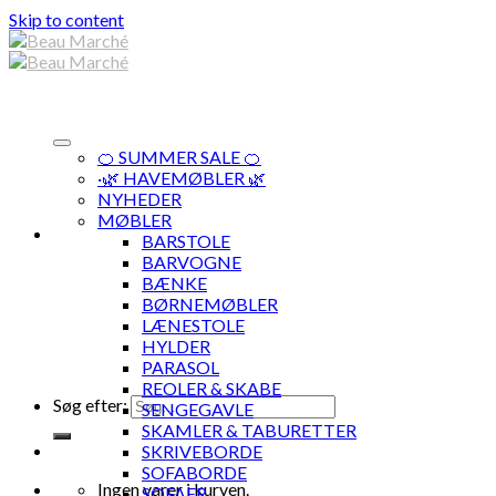
Skip to content
🍊 SUMMER SALE 🍊
·🌿 HAVEMØBLER 🌿
NYHEDER
MØBLER
BARSTOLE
BARVOGNE
BÆNKE
BØRNEMØBLER
LÆNESTOLE
HYLDER
PARASOL
REOLER & SKABE
Søg efter:
SENGEGAVLE
SKAMLER & TABURETTER
SKRIVEBORDE
SOFABORDE
Ingen varer i kurven.
SOFAER