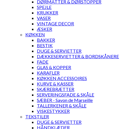
DØRMÅTTER & DØRSTOPPER
SPEJLE
KRUKKER
VASER
VINTAGE DECOR
ÆSKER
KØKKEN
BAKKER
BESTIK
DUGE & SERVIETTER
DÆKKESERVIETTER & BORDSKÅNERE
FADE
GLAS & KOPPER
KARAFLER
KØKKEN ACCESSOIRES
KURVE & KASSER
SKÆREBRÆTTER
SERVERINGSFADE & SKÅLE
SÆBER - Savon de Marseille
TALLERKENER & SKÅLE
VISKESTYKKER
TEKSTILER
DUGE & SERVIETTER
HÅNDKLÆDER