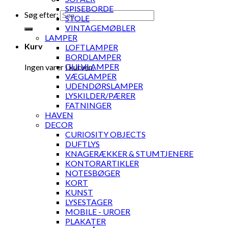
SPISEBORDE
Søg efter:
STOLE
VINTAGEMØBLER
LAMPER
Kurv
LOFTLAMPER
BORDLAMPER
GULVLAMPER
Ingen varer i kurven.
VÆGLAMPER
UDENDØRSLAMPER
LYSKILDER/PÆRER
FATNINGER
HAVEN
DECOR
CURIOSITY OBJECTS
DUFTLYS
KNAGERÆKKER & STUMTJENERE
KONTORARTIKLER
NOTESBØGER
KORT
KUNST
LYSESTAGER
MOBILE - UROER
PLAKATER