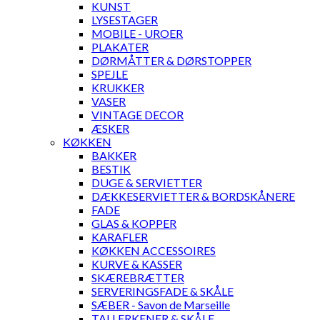
KUNST
LYSESTAGER
MOBILE - UROER
PLAKATER
DØRMÅTTER & DØRSTOPPER
SPEJLE
KRUKKER
VASER
VINTAGE DECOR
ÆSKER
KØKKEN
BAKKER
BESTIK
DUGE & SERVIETTER
DÆKKESERVIETTER & BORDSKÅNERE
FADE
GLAS & KOPPER
KARAFLER
KØKKEN ACCESSOIRES
KURVE & KASSER
SKÆREBRÆTTER
SERVERINGSFADE & SKÅLE
SÆBER - Savon de Marseille
TALLERKENER & SKÅLE