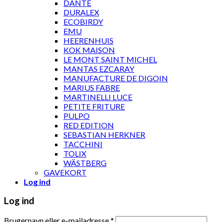
DANTE
DURALEX
ECOBIRDY
EMU
HEERENHUIS
KOK MAISON
LE MONT SAINT MICHEL
MANTAS EZCARAY
MANUFACTURE DE DIGOIN
MARIUS FABRE
MARTINELLI LUCE
PETITE FRITURE
PULPO
RED EDITION
SEBASTIAN HERKNER
TACCHINI
TOLIX
WÄSTBERG
GAVEKORT
Log ind
Log ind
Brugernavn eller e-mailadresse
*