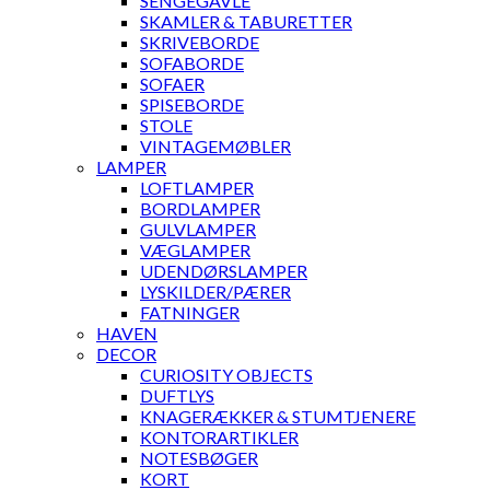
SENGEGAVLE
SKAMLER & TABURETTER
SKRIVEBORDE
SOFABORDE
SOFAER
SPISEBORDE
STOLE
VINTAGEMØBLER
LAMPER
LOFTLAMPER
BORDLAMPER
GULVLAMPER
VÆGLAMPER
UDENDØRSLAMPER
LYSKILDER/PÆRER
FATNINGER
HAVEN
DECOR
CURIOSITY OBJECTS
DUFTLYS
KNAGERÆKKER & STUMTJENERE
KONTORARTIKLER
NOTESBØGER
KORT