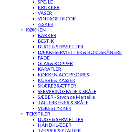
SPEJLE
KRUKKER
VASER
VINTAGE DECOR
ÆSKER
KØKKEN
BAKKER
BESTIK
DUGE & SERVIETTER
DÆKKESERVIETTER & BORDSKÅNERE
FADE
GLAS & KOPPER
KARAFLER
KØKKEN ACCESSOIRES
KURVE & KASSER
SKÆREBRÆTTER
SERVERINGSFADE & SKÅLE
SÆBER - Savon de Marseille
TALLERKENER & SKÅLE
VISKESTYKKER
TEKSTILER
DUGE & SERVIETTER
HÅNDKLÆDER
TÆPPER & PLAIDER