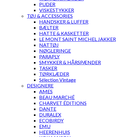
PUDER
VISKESTYKKER
TØJ & ACCESSORIES
HANDSKER & LUFFER
BÆLTER
HATTE & KASKETTER
LE MONT SAINT MICHEL JAKKER
NATTØJ
NØGLERINGE
PARAPLY
SMYKKER & HÅRSPÆNDER
TASKER
TØRKLÆDER
Sélection Vintage
DESIGNERE
AMES
BEAU MARCHÉ
CHARVET ÉDITIONS
DANTE
DURALEX
ECOBIRDY
EMU
HEERENHUIS