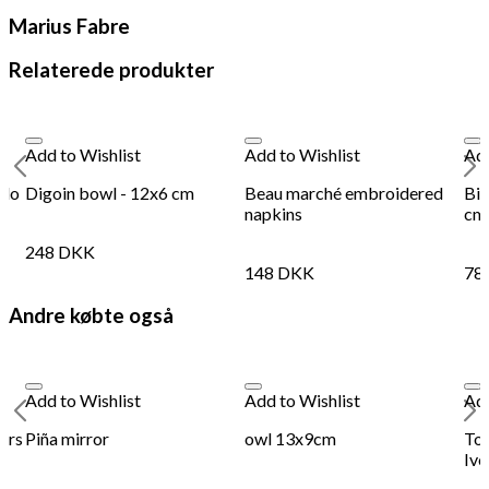
Add to Wishlist
Add
dild
Marius Fabre
500ml
Marius Fabre - Savon de Marseille Timian og dild 1L
Mar
antal
Relaterede produkter
248
DKK
Tilføj til kurv
18
Se kurv
Kasse
Add to Wishlist
Add to Wishlist
Add
rlo
Digoin bowl - 12x6 cm
Beau marché embroidered
Bis
napkins
cm 
248
DKK
148
DKK
78
Andre købte også
Add to Wishlist
Add to Wishlist
Add
ers
Piña mirror
owl 13x9cm
To
Ivo