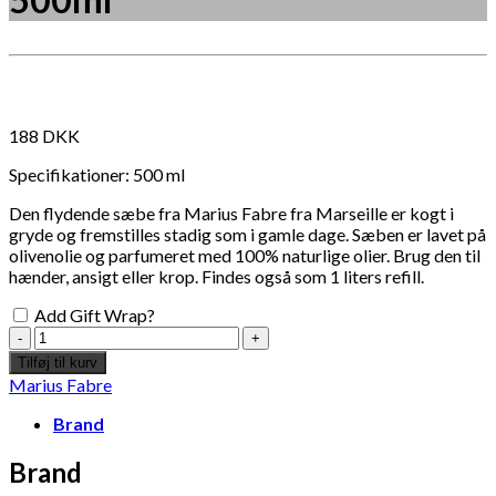
Måske kunne nogle af disse produkter have din
interesse?
188
DKK
Specifikationer: 500 ml
Den flydende sæbe fra Marius Fabre fra Marseille er kogt i
gryde og fremstilles stadig som i gamle dage. Sæben er lavet på
olivenolie og parfumeret med 100% naturlige olier. Brug den til
hænder, ansigt eller krop. Findes også som 1 liters refill.
Add Gift Wrap?
Marius
Fabre
Tilføj til kurv
-
Marius Fabre
Savon
de
Brand
Marseille
Timian
Brand
og