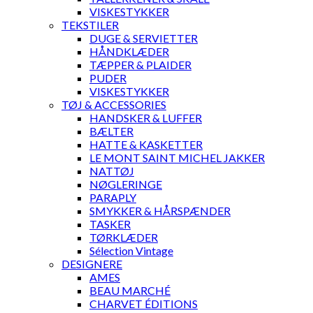
VISKESTYKKER
TEKSTILER
DUGE & SERVIETTER
HÅNDKLÆDER
TÆPPER & PLAIDER
PUDER
VISKESTYKKER
TØJ & ACCESSORIES
HANDSKER & LUFFER
BÆLTER
HATTE & KASKETTER
LE MONT SAINT MICHEL JAKKER
NATTØJ
NØGLERINGE
PARAPLY
SMYKKER & HÅRSPÆNDER
TASKER
TØRKLÆDER
Sélection Vintage
DESIGNERE
AMES
BEAU MARCHÉ
CHARVET ÉDITIONS