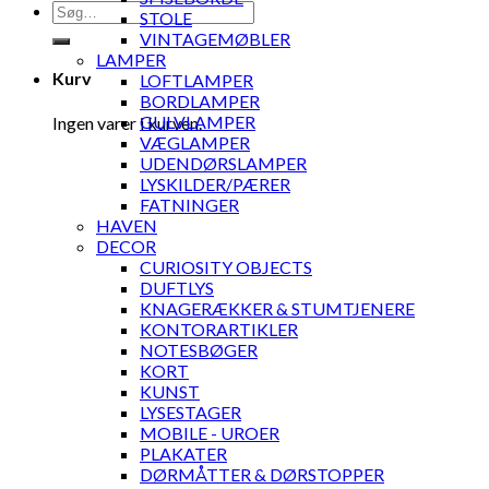
Søg
STOLE
efter:
VINTAGEMØBLER
LAMPER
Kurv
LOFTLAMPER
BORDLAMPER
GULVLAMPER
Ingen varer i kurven.
VÆGLAMPER
UDENDØRSLAMPER
LYSKILDER/PÆRER
FATNINGER
HAVEN
DECOR
CURIOSITY OBJECTS
DUFTLYS
KNAGERÆKKER & STUMTJENERE
KONTORARTIKLER
NOTESBØGER
KORT
KUNST
LYSESTAGER
MOBILE - UROER
PLAKATER
DØRMÅTTER & DØRSTOPPER