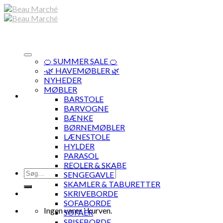
Skip
to
content
🍊 SUMMER SALE 🍊
·🌿 HAVEMØBLER 🌿
NYHEDER
MØBLER
BARSTOLE
BARVOGNE
BÆNKE
BØRNEMØBLER
LÆNESTOLE
HYLDER
PARASOL
REOLER & SKABE
Søg
SENGEGAVLE
efter:
SKAMLER & TABURETTER
SKRIVEBORDE
SOFABORDE
Ingen varer i kurven.
SOFAER
SPISEBORDE