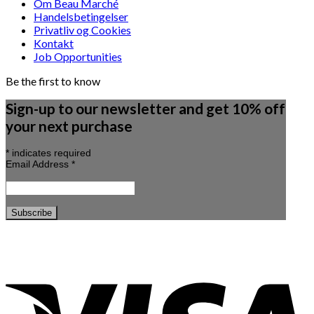
Om Beau Marché
Handelsbetingelser
Privatliv og Cookies
Kontakt
Job Opportunities
Be the first to know
Sign-up to our newsletter and get 10% off
your next purchase
*
indicates required
Email Address
*