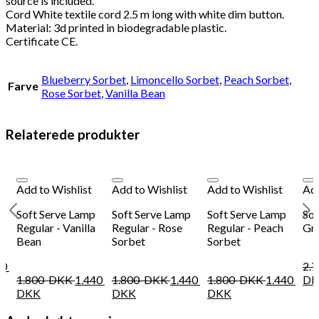
source is included.
Cord White textile cord 2.5 m long with white dim button.
Material: 3d printed in biodegradable plastic.
Certificate CE.
Blueberry Sorbet
,
Limoncello Sorbet
,
Peach Sorbet
,
Farve
Rose Sorbet
,
Vanilla Bean
Relaterede produkter
Add to Wishlist
Add to Wishlist
Add to Wishlist
Add
Soft Serve Lamp
Soft Serve Lamp
Soft Serve Lamp
Sof
Regular - Vanilla
Regular - Rose
Regular - Peach
Gra
Bean
Sorbet
Sorbet
60
2.
1.800
DKK
1.440
1.800
DKK
1.440
1.800
DKK
1.440
DK
DKK
DKK
DKK