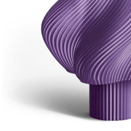
198
DKK
Tilføj til kurv
68
Se kurv
Kasse