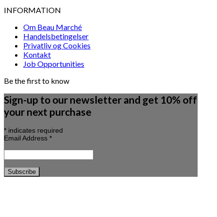
INFORMATION
Om Beau Marché
Handelsbetingelser
Privatliv og Cookies
Kontakt
Job Opportunities
Be the first to know
Sign-up to our newsletter and get 10% off
your next purchase
*
indicates required
Email Address
*