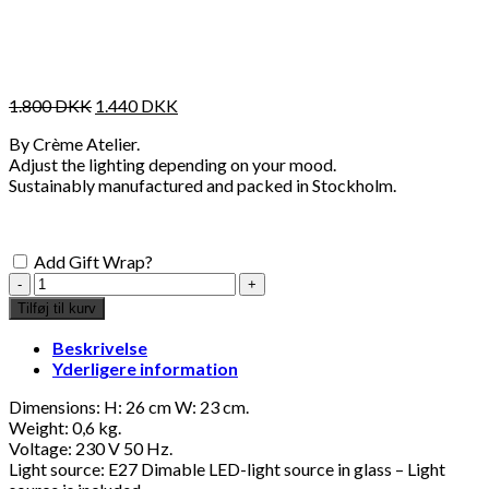
1.800
DKK
1.440
DKK
By Crème Atelier.
Adjust the lighting depending on your mood.
Sustainably manufactured and packed in Stockholm.
Add Gift Wrap?
Soft
Serve
Tilføj til kurv
Lamp
Regular
Beskrivelse
-
Yderligere information
Lavender
antal
Dimensions: H: 26 cm W: 23 cm.
Weight: 0,6 kg.
Voltage: 230 V 50 Hz.
Light source: E27 Dimable LED-light source in glass – Light