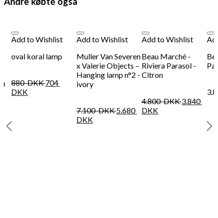
Andre købte også
Add to Wishlist
Add to Wishlist
Add to Wishlist
Add
t-
oval koral lamp
Muller Van Severen
Beau Marché -
Be
 -
x Valerie Objects –
Riviera Parasol -
Par
Hanging lamp n°2 -
Citron
880
DKK
704
00
ivory
DKK
3.
4.800
DKK
3.840
7.100
DKK
5.680
DKK
DKK