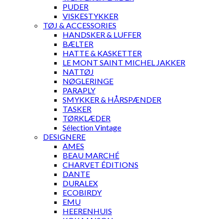
PUDER
VISKESTYKKER
TØJ & ACCESSORIES
HANDSKER & LUFFER
BÆLTER
HATTE & KASKETTER
LE MONT SAINT MICHEL JAKKER
NATTØJ
NØGLERINGE
PARAPLY
SMYKKER & HÅRSPÆNDER
TASKER
TØRKLÆDER
Sélection Vintage
DESIGNERE
AMES
BEAU MARCHÉ
CHARVET ÉDITIONS
DANTE
DURALEX
ECOBIRDY
EMU
HEERENHUIS