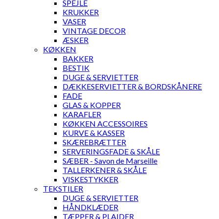
SPEJLE
KRUKKER
VASER
VINTAGE DECOR
ÆSKER
KØKKEN
BAKKER
BESTIK
DUGE & SERVIETTER
DÆKKESERVIETTER & BORDSKÅNERE
FADE
GLAS & KOPPER
KARAFLER
KØKKEN ACCESSOIRES
KURVE & KASSER
SKÆREBRÆTTER
SERVERINGSFADE & SKÅLE
SÆBER - Savon de Marseille
TALLERKENER & SKÅLE
VISKESTYKKER
TEKSTILER
DUGE & SERVIETTER
HÅNDKLÆDER
TÆPPER & PLAIDER