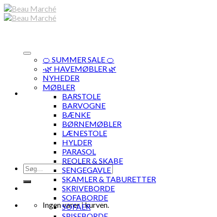
Skip
to
content
🍊 SUMMER SALE 🍊
·🌿 HAVEMØBLER 🌿
NYHEDER
MØBLER
BARSTOLE
BARVOGNE
BÆNKE
BØRNEMØBLER
LÆNESTOLE
HYLDER
PARASOL
REOLER & SKABE
Søg
SENGEGAVLE
efter:
SKAMLER & TABURETTER
SKRIVEBORDE
SOFABORDE
Ingen varer i kurven.
SOFAER
SPISEBORDE