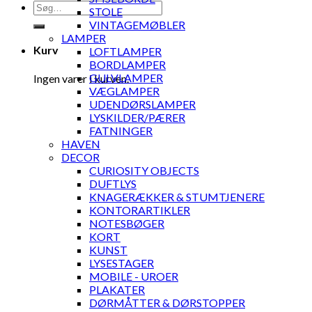
Søg
STOLE
efter:
VINTAGEMØBLER
LAMPER
Kurv
LOFTLAMPER
BORDLAMPER
GULVLAMPER
Ingen varer i kurven.
VÆGLAMPER
UDENDØRSLAMPER
LYSKILDER/PÆRER
FATNINGER
HAVEN
DECOR
CURIOSITY OBJECTS
DUFTLYS
KNAGERÆKKER & STUMTJENERE
KONTORARTIKLER
NOTESBØGER
KORT
KUNST
LYSESTAGER
MOBILE - UROER
PLAKATER
DØRMÅTTER & DØRSTOPPER