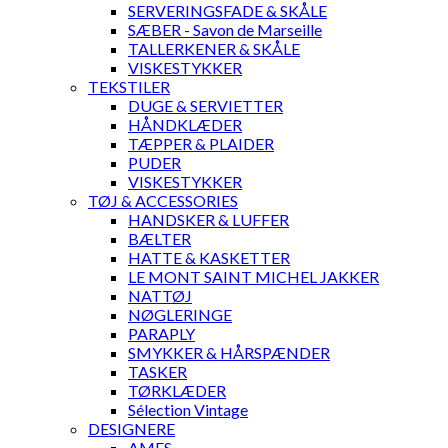
SERVERINGSFADE & SKÅLE
SÆBER - Savon de Marseille
TALLERKENER & SKÅLE
VISKESTYKKER
TEKSTILER
DUGE & SERVIETTER
HÅNDKLÆDER
TÆPPER & PLAIDER
PUDER
VISKESTYKKER
TØJ & ACCESSORIES
HANDSKER & LUFFER
BÆLTER
HATTE & KASKETTER
LE MONT SAINT MICHEL JAKKER
NATTØJ
NØGLERINGE
PARAPLY
SMYKKER & HÅRSPÆNDER
TASKER
TØRKLÆDER
Sélection Vintage
DESIGNERE
AMES