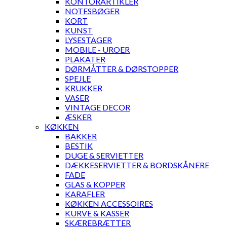
KONTORARTIKLER
NOTESBØGER
KORT
KUNST
LYSESTAGER
MOBILE - UROER
PLAKATER
DØRMÅTTER & DØRSTOPPER
SPEJLE
KRUKKER
VASER
VINTAGE DECOR
ÆSKER
KØKKEN
BAKKER
BESTIK
DUGE & SERVIETTER
DÆKKESERVIETTER & BORDSKÅNERE
FADE
GLAS & KOPPER
KARAFLER
KØKKEN ACCESSOIRES
KURVE & KASSER
SKÆREBRÆTTER