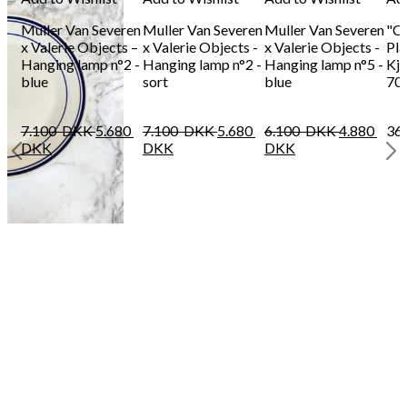
Muller Van Severen
Muller Van Severen
Muller Van Severen
"C
x Valerie Objects –
x Valerie Objects -
x Valerie Objects -
Pla
Hanging lamp n°2 -
Hanging lamp n°2 -
Hanging lamp n°5 -
Kj
blue
sort
blue
70
7.100
DKK
5.680
7.100
DKK
5.680
6.100
DKK
4.880
36
DKK
DKK
DKK
-
-