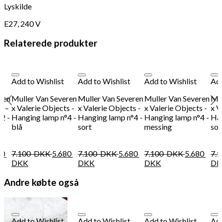
Lyskilde
E27, 240 V
Relaterede produkter
Add to Wishlist
Add to Wishlist
Add to Wishlist
Add
ren
Muller Van Severen
Muller Van Severen
Muller Van Severen
Mul
s –
x Valerie Objects -
x Valerie Objects -
x Valerie Objects -
x V
2 -
Hanging lamp n°4 -
Hanging lamp n°4 -
Hanging lamp n°4 -
Han
blå
sort
messing
sor
80
7.100
DKK
5.680
7.100
DKK
5.680
7.100
DKK
5.680
7.
DKK
DKK
DKK
DK
Andre købte også
Add to Wishlist
Add to Wishlist
Add to Wishlist
Add