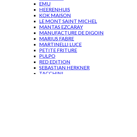
EMU
HEERENHUIS
KOK MAISON
LE MONT SAINT MICHEL
MANTAS EZCARAY
MANUFACTURE DE DIGOIN
MARIUS FABRE
MARTINELLI LUCE
PETITE FRITURE
PULPO
RED EDITION
SEBASTIAN HERKNER
TACCHINI
TOLIX
WÄSTBERG
GAVEKORT
Log ind
Log ind
Brugernavn eller e-mailadresse
*
Adgangskode
*