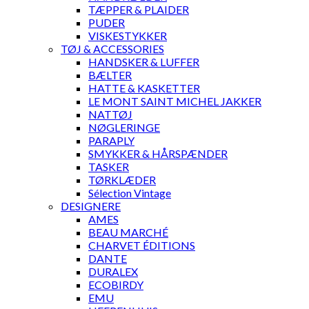
TÆPPER & PLAIDER
PUDER
VISKESTYKKER
TØJ & ACCESSORIES
HANDSKER & LUFFER
BÆLTER
HATTE & KASKETTER
LE MONT SAINT MICHEL JAKKER
NATTØJ
NØGLERINGE
PARAPLY
SMYKKER & HÅRSPÆNDER
TASKER
TØRKLÆDER
Sélection Vintage
DESIGNERE
AMES
BEAU MARCHÉ
CHARVET ÉDITIONS
DANTE
DURALEX
ECOBIRDY
EMU