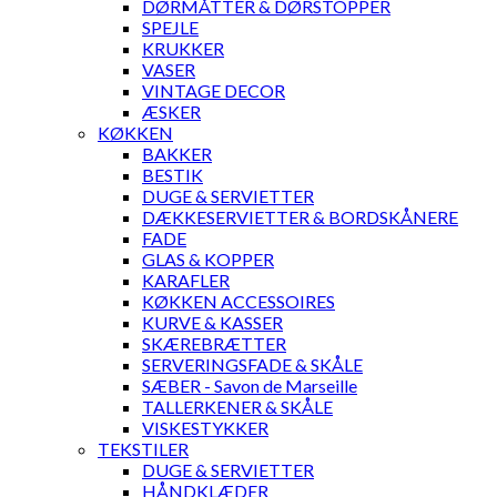
DØRMÅTTER & DØRSTOPPER
SPEJLE
KRUKKER
VASER
VINTAGE DECOR
ÆSKER
KØKKEN
BAKKER
BESTIK
DUGE & SERVIETTER
DÆKKESERVIETTER & BORDSKÅNERE
FADE
GLAS & KOPPER
KARAFLER
KØKKEN ACCESSOIRES
KURVE & KASSER
SKÆREBRÆTTER
SERVERINGSFADE & SKÅLE
SÆBER - Savon de Marseille
TALLERKENER & SKÅLE
VISKESTYKKER
TEKSTILER
DUGE & SERVIETTER
HÅNDKLÆDER