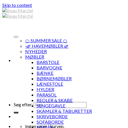
Skip to content
🍊 SUMMER SALE 🍊
·🌿 HAVEMØBLER 🌿
NYHEDER
MØBLER
BARSTOLE
BARVOGNE
BÆNKE
BØRNEMØBLER
LÆNESTOLE
HYLDER
PARASOL
REOLER & SKABE
Søg efter:
SENGEGAVLE
SKAMLER & TABURETTER
SKRIVEBORDE
SOFABORDE
Ingen varer i kurven.
SOFAER