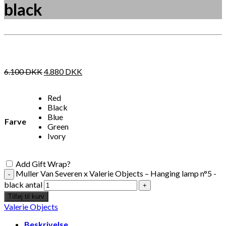
black
Måske kunne nogle af disse produkter have din
interesse?
6.100
DKK
4.880
DKK
Red
Black
Blue
Farve
Green
Ivory
Add Gift Wrap?
Muller Van Severen x Valerie Objects – Hanging lamp n°5 -
black antal
Tilføj til kurv
Valerie Objects
Beskrivelse