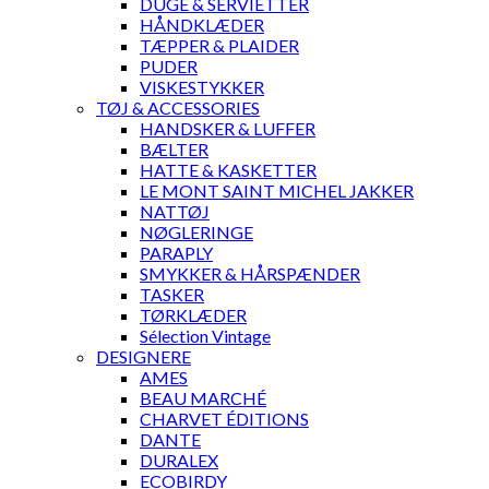
DUGE & SERVIETTER
HÅNDKLÆDER
TÆPPER & PLAIDER
PUDER
VISKESTYKKER
TØJ & ACCESSORIES
HANDSKER & LUFFER
BÆLTER
HATTE & KASKETTER
LE MONT SAINT MICHEL JAKKER
NATTØJ
NØGLERINGE
PARAPLY
SMYKKER & HÅRSPÆNDER
TASKER
TØRKLÆDER
Sélection Vintage
DESIGNERE
AMES
BEAU MARCHÉ
CHARVET ÉDITIONS
DANTE
DURALEX
ECOBIRDY