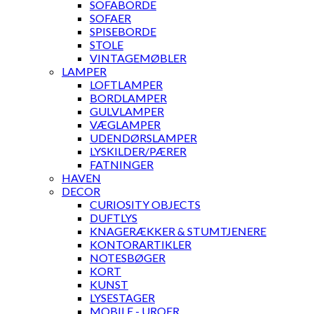
SOFABORDE
SOFAER
SPISEBORDE
STOLE
VINTAGEMØBLER
LAMPER
LOFTLAMPER
BORDLAMPER
GULVLAMPER
VÆGLAMPER
UDENDØRSLAMPER
LYSKILDER/PÆRER
FATNINGER
HAVEN
DECOR
CURIOSITY OBJECTS
DUFTLYS
KNAGERÆKKER & STUMTJENERE
KONTORARTIKLER
NOTESBØGER
KORT
KUNST
LYSESTAGER
MOBILE - UROER