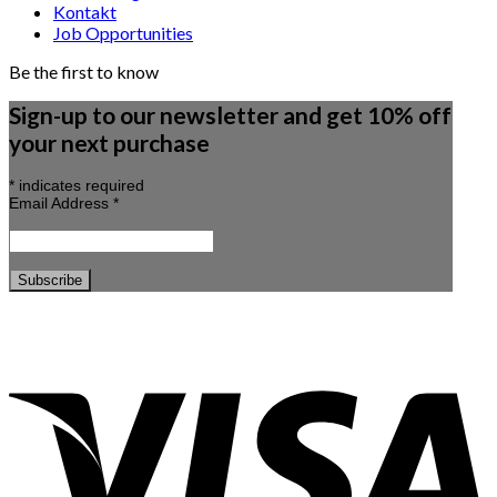
Kontakt
Job Opportunities
Be the first to know
Sign-up to our newsletter and get 10% off
your next purchase
*
indicates required
Email Address
*