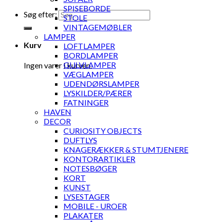
SPISEBORDE
Søg efter:
STOLE
VINTAGEMØBLER
LAMPER
Kurv
LOFTLAMPER
BORDLAMPER
GULVLAMPER
Ingen varer i kurven.
VÆGLAMPER
UDENDØRSLAMPER
LYSKILDER/PÆRER
FATNINGER
HAVEN
DECOR
CURIOSITY OBJECTS
DUFTLYS
KNAGERÆKKER & STUMTJENERE
KONTORARTIKLER
NOTESBØGER
KORT
KUNST
LYSESTAGER
MOBILE - UROER
PLAKATER