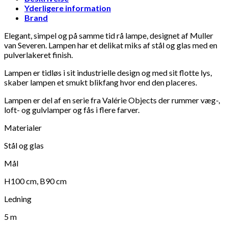
Yderligere information
Add to Wishlist
Add
Brand
handmade notebook, octopus 15 x 20 cm
Dæk
Elegant, simpel og på samme tid rå lampe, designet af Muller
van Severen. Lampen har et delikat miks af stål og glas med en
pulverlakeret finish.
198
DKK
Tilføj til kurv
22
Se kurv
Kasse
Lampen er tidløs i sit industrielle design og med sit flotte lys,
skaber lampen et smukt blikfang hvor end den placeres.
Lampen er del af en serie fra Valérie Objects der rummer væg-,
loft- og gulvlamper og fås i flere farver.
Materialer
Stål og glas
Mål
H100 cm, B90 cm
Ledning
5 m