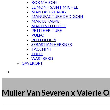
KOK MAISON
LE MONT SAINT MICHEL
MANTAS EZCARAY
MANUFACTURE DE DIGOIN
MARIUS FABRE
MARTINELLI LUCE
PETITE FRITURE
PULPO
RED EDITION
SEBASTIAN HERKNER
TACCHINI
TOLIX
WÄSTBERG
GAVEKORT
Muller Van Severen x Valerie 
Måske kunne nogle af disse produkter have din inte