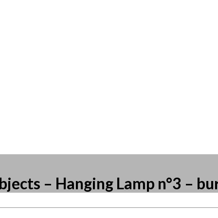
Objects – Hanging Lamp n°3 – b
resse?