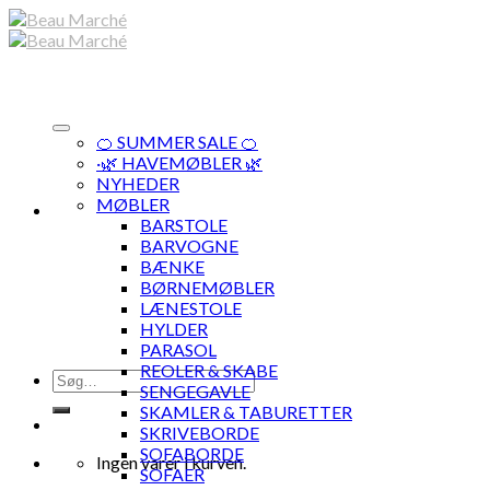
Skip
to
content
🍊 SUMMER SALE 🍊
·🌿 HAVEMØBLER 🌿
NYHEDER
MØBLER
BARSTOLE
BARVOGNE
BÆNKE
BØRNEMØBLER
LÆNESTOLE
HYLDER
PARASOL
REOLER & SKABE
Søg
SENGEGAVLE
efter:
SKAMLER & TABURETTER
SKRIVEBORDE
SOFABORDE
Ingen varer i kurven.
SOFAER