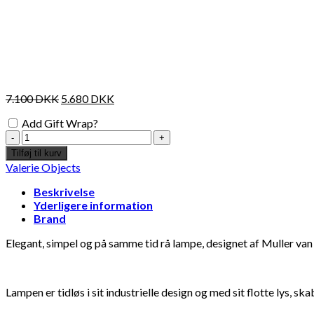
7.100
DKK
5.680
DKK
Add Gift Wrap?
Muller
Van
Tilføj til kurv
Severen
Valerie Objects
x
Valerie
Beskrivelse
Objects
Yderligere information
-
Brand
Hanging
Lamp
Elegant, simpel og på samme tid rå lampe, designet af Muller van 
n°3
-
burgundy
Lampen er tidløs i sit industrielle design og med sit flotte lys, 
antal