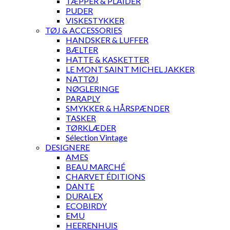
TÆPPER & PLAIDER
PUDER
VISKESTYKKER
TØJ & ACCESSORIES
HANDSKER & LUFFER
BÆLTER
HATTE & KASKETTER
LE MONT SAINT MICHEL JAKKER
NATTØJ
NØGLERINGE
PARAPLY
SMYKKER & HÅRSPÆNDER
TASKER
TØRKLÆDER
Sélection Vintage
DESIGNERE
AMES
BEAU MARCHÉ
CHARVET ÉDITIONS
DANTE
DURALEX
ECOBIRDY
EMU
HEERENHUIS