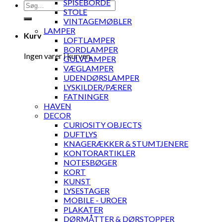
SPISEBORDE
Søg
STOLE
efter:
VINTAGEMØBLER
LAMPER
Kurv
LOFTLAMPER
BORDLAMPER
Ingen varer i kurven.
GULVLAMPER
VÆGLAMPER
UDENDØRSLAMPER
LYSKILDER/PÆRER
FATNINGER
HAVEN
DECOR
CURIOSITY OBJECTS
DUFTLYS
KNAGERÆKKER & STUMTJENERE
KONTORARTIKLER
NOTESBØGER
KORT
KUNST
LYSESTAGER
MOBILE - UROER
PLAKATER
DØRMÅTTER & DØRSTOPPER