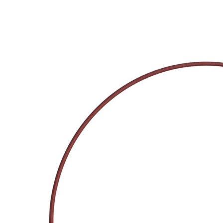
Add to Wishlist
Natural Horn Hair Clip 2x11cm
298
DKK
Tilføj til kurv