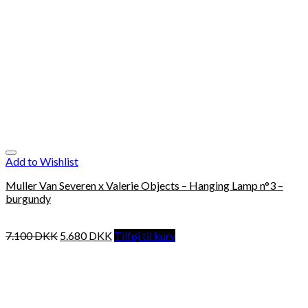
Add to Wishlist
Muller Van Severen x Valerie Objects – Hanging Lamp n°3 –
burgundy
7.100
DKK
5.680
DKK
Tilføj til kurv