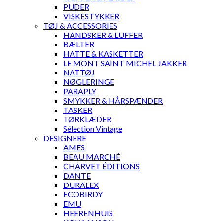
PUDER
VISKESTYKKER
TØJ & ACCESSORIES
HANDSKER & LUFFER
BÆLTER
HATTE & KASKETTER
LE MONT SAINT MICHEL JAKKER
NATTØJ
NØGLERINGE
PARAPLY
SMYKKER & HÅRSPÆNDER
TASKER
TØRKLÆDER
Sélection Vintage
DESIGNERE
AMES
BEAU MARCHÉ
CHARVET ÉDITIONS
DANTE
DURALEX
ECOBIRDY
EMU
HEERENHUIS