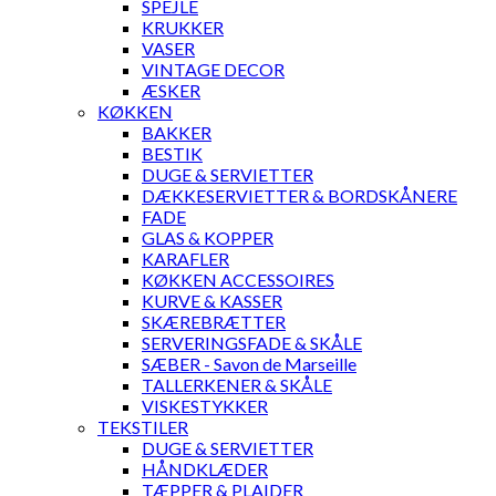
SPEJLE
KRUKKER
VASER
VINTAGE DECOR
ÆSKER
KØKKEN
BAKKER
BESTIK
DUGE & SERVIETTER
DÆKKESERVIETTER & BORDSKÅNERE
FADE
GLAS & KOPPER
KARAFLER
KØKKEN ACCESSOIRES
KURVE & KASSER
SKÆREBRÆTTER
SERVERINGSFADE & SKÅLE
SÆBER - Savon de Marseille
TALLERKENER & SKÅLE
VISKESTYKKER
TEKSTILER
DUGE & SERVIETTER
HÅNDKLÆDER
TÆPPER & PLAIDER