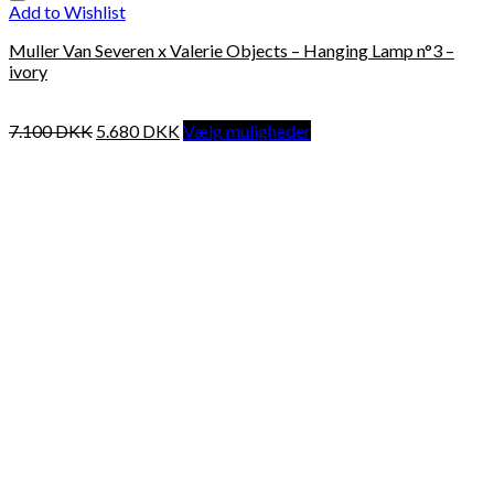
Add to Wishlist
Muller Van Severen x Valerie Objects – Hanging Lamp n°3 –
ivory
7.100
DKK
5.680
DKK
Vælg muligheder