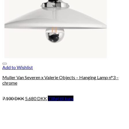
Add to Wishlist
Muller Van Severen x Valerie Objects – Hanging Lamp n°3 –
chrome
7.100
DKK
5.680
DKK
Tilføj til kurv