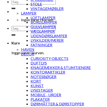
Søg
STOLE
efter:
VINTAGEMØBLER
LAMPER
LOFTLAMPER
Ingen varer i kurven.
BORDLAMPER
GULVLAMPER
Søg
VÆGLAMPER
efter:
UDENDØRSLAMPER
LYSKILDER/PÆRER
Kurv
FATNINGER
HAVEN
Ingen varer i kurven.
DECOR
CURIOSITY OBJECTS
DUFTLYS
KNAGERÆKKER & STUMTJENERE
KONTORARTIKLER
NOTESBØGER
KORT
KUNST
LYSESTAGER
MOBILE - UROER
PLAKATER
DØRMÅTTER & DØRSTOPPER