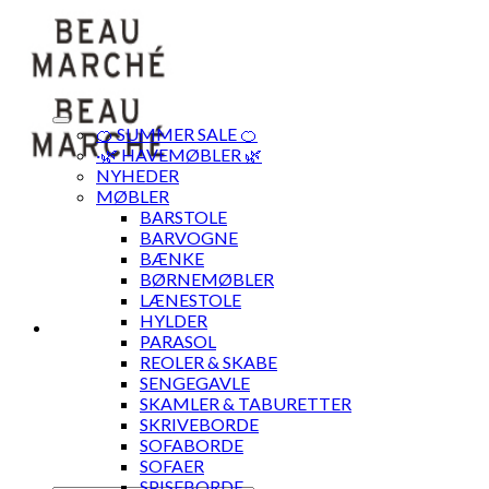
Skip
to
content
🍊 SUMMER SALE 🍊
·🌿 HAVEMØBLER 🌿
NYHEDER
MØBLER
BARSTOLE
BARVOGNE
BÆNKE
BØRNEMØBLER
LÆNESTOLE
HYLDER
PARASOL
REOLER & SKABE
SENGEGAVLE
SKAMLER & TABURETTER
SKRIVEBORDE
SOFABORDE
SOFAER
SPISEBORDE