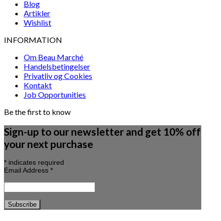
Blog
Artikler
Wishlist
INFORMATION
Om Beau Marché
Handelsbetingelser
Privatliv og Cookies
Kontakt
Job Opportunities
Be the first to know
Sign-up to our newsletter and get 10% off
your next purchase
*
indicates required
Email Address
*