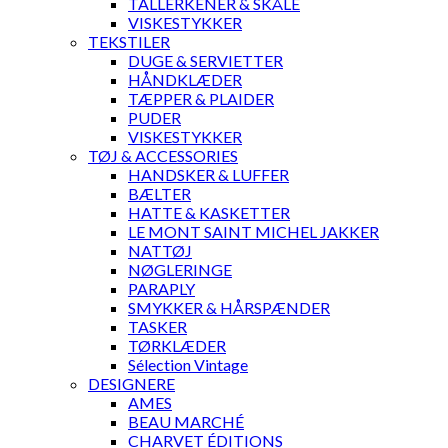
TALLERKENER & SKÅLE
VISKESTYKKER
TEKSTILER
DUGE & SERVIETTER
HÅNDKLÆDER
TÆPPER & PLAIDER
PUDER
VISKESTYKKER
TØJ & ACCESSORIES
HANDSKER & LUFFER
BÆLTER
HATTE & KASKETTER
LE MONT SAINT MICHEL JAKKER
NATTØJ
NØGLERINGE
PARAPLY
SMYKKER & HÅRSPÆNDER
TASKER
TØRKLÆDER
Sélection Vintage
DESIGNERE
AMES
BEAU MARCHÉ
CHARVET ÉDITIONS