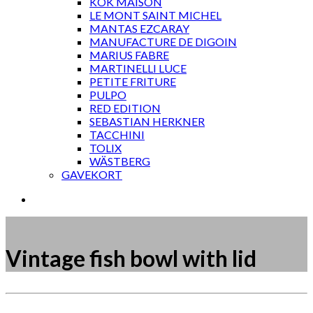
KOK MAISON
LE MONT SAINT MICHEL
MANTAS EZCARAY
MANUFACTURE DE DIGOIN
MARIUS FABRE
MARTINELLI LUCE
PETITE FRITURE
PULPO
RED EDITION
SEBASTIAN HERKNER
TACCHINI
TOLIX
WÄSTBERG
GAVEKORT
Vintage fish bowl with lid
Måske kunne nogle af disse produkter have din