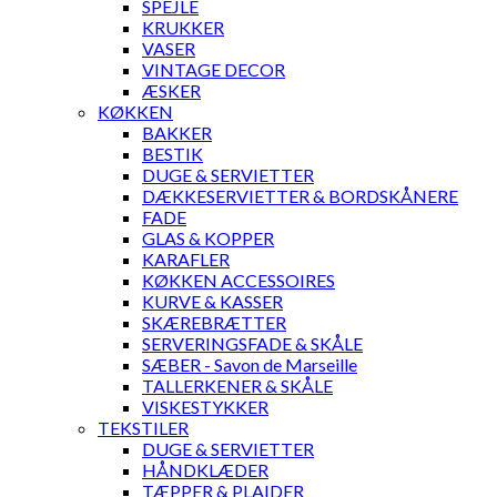
SPEJLE
KRUKKER
VASER
VINTAGE DECOR
ÆSKER
KØKKEN
BAKKER
BESTIK
DUGE & SERVIETTER
DÆKKESERVIETTER & BORDSKÅNERE
FADE
GLAS & KOPPER
KARAFLER
KØKKEN ACCESSOIRES
KURVE & KASSER
SKÆREBRÆTTER
SERVERINGSFADE & SKÅLE
SÆBER - Savon de Marseille
TALLERKENER & SKÅLE
VISKESTYKKER
TEKSTILER
DUGE & SERVIETTER
HÅNDKLÆDER
TÆPPER & PLAIDER