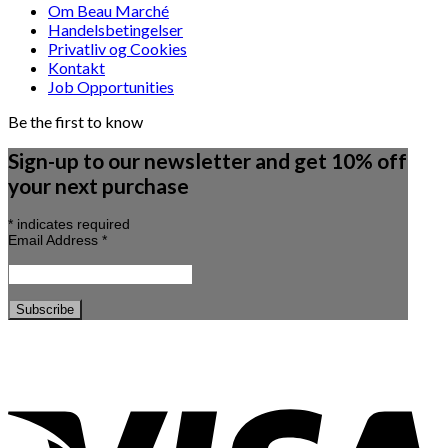
Om Beau Marché
Handelsbetingelser
Privatliv og Cookies
Kontakt
Job Opportunities
Be the first to know
Sign-up to our newsletter and get 10% off
your next purchase
*
indicates required
Email Address
*