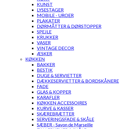
KUNST
LYSESTAGER
MOBILE - UROER
PLAKATER
DØRMÅTTER & DØRSTOPPER
SPEJLE
KRUKKER
VASER
VINTAGE DECOR
ÆSKER
KØKKEN
BAKKER
BESTIK
DUGE & SERVIETTER
DÆKKESERVIETTER & BORDSKÅNERE
FADE
GLAS & KOPPER
KARAFLER
KØKKEN ACCESSOIRES
KURVE & KASSER
SKÆREBRÆTTER
SERVERINGSFADE & SKÅLE
SÆBER - Savon de Marseille