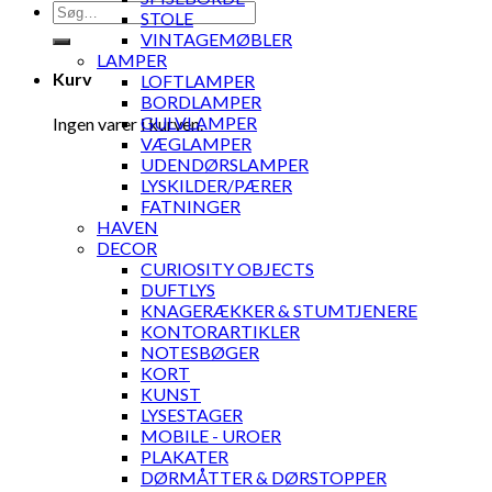
Søg
STOLE
efter:
VINTAGEMØBLER
LAMPER
Kurv
LOFTLAMPER
BORDLAMPER
GULVLAMPER
Ingen varer i kurven.
VÆGLAMPER
UDENDØRSLAMPER
LYSKILDER/PÆRER
FATNINGER
HAVEN
DECOR
CURIOSITY OBJECTS
DUFTLYS
KNAGERÆKKER & STUMTJENERE
KONTORARTIKLER
NOTESBØGER
KORT
KUNST
LYSESTAGER
MOBILE - UROER
PLAKATER
DØRMÅTTER & DØRSTOPPER