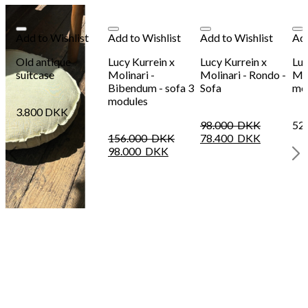
98
DKK
Tilføj til kurv
34
Se kurv
Kasse
Add to Wishlist
Add to Wishlist
Add to Wishlist
Add
Old antique
Lucy Kurrein x
Lucy Kurrein x
Luc
suitcase
Molinari -
Molinari - Rondo -
Mol
Bibendum - sofa 3
Sofa
mo
modules
3.800
DKK
98.000
DKK
52
156.000
DKK
78.400
DKK
98.000
DKK
r