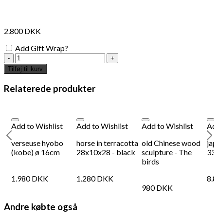
interesse?
2.800
DKK
Add Gift Wrap?
Vintage
fish
Tilføj til kurv
bowl
with
Relaterede produkter
lid
antal
Add to Wishlist
Add to Wishlist
Add to Wishlist
Add
verseuse hyobo
horse in terracotta
old Chinese wood
jap
(kobe) ø 16cm
28x10x28 - black
sculpture - The
33
birds
1.980
DKK
1.280
DKK
8.
Add to Wishlist
Add
980
DKK
Grankogle
rou
Andre købte også