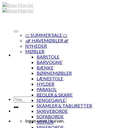
Skip
to
content
🍊 SUMMER SALE 🍊
·🌿 HAVEMØBLER 🌿
NYHEDER
MØBLER
BARSTOLE
BARVOGNE
BÆNKE
BØRNEMØBLER
LÆNESTOLE
HYLDER
PARASOL
REOLER & SKABE
Søg
SENGEGAVLE
efter:
SKAMLER & TABURETTER
SKRIVEBORDE
SOFABORDE
Ingen varer i kurven.
SOFAER
SPISEBORDE