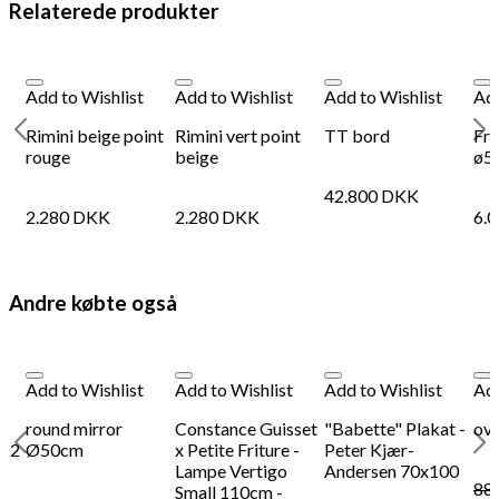
Relaterede produkter
Add to Wishlist
Add to Wishlist
Add to Wishlist
Add
Rimini beige point
Rimini vert point
TT bord
Fra
rouge
beige
ø50
42.800
DKK
2.280
DKK
2.280
DKK
6.
Andre købte også
Add to Wishlist
Add to Wishlist
Add to Wishlist
Add
round mirror
Constance Guisset
"Babette" Plakat -
ova
i 2
Ø50cm
x Petite Friture -
Peter Kjær-
Lampe Vertigo
Andersen 70x100
88
Small 110cm -