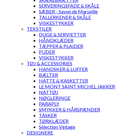
SERVERINGSFADE & SKÅLE
SÆBER - Savon de Marseille
TALLERKENER & SKÅLE
VISKESTYKKER
TEKSTILER
DUGE & SERVIETTER
HÅNDKLÆDER
TÆPPER & PLAIDER
PUDER
VISKESTYKKER
TØJ & ACCESSORIES
HANDSKER & LUFFER
BÆLTER
HATTE & KASKETTER
LE MONT SAINT MICHEL JAKKER
NATTØJ
NØGLERINGE
PARAPLY
SMYKKER & HÅRSPÆNDER
TASKER
TØRKLÆDER
Sélection Vintage
DESIGNERE