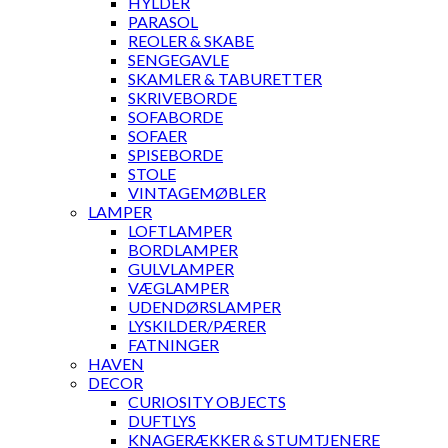
HYLDER
PARASOL
REOLER & SKABE
SENGEGAVLE
SKAMLER & TABURETTER
SKRIVEBORDE
SOFABORDE
SOFAER
SPISEBORDE
STOLE
VINTAGEMØBLER
LAMPER
LOFTLAMPER
BORDLAMPER
GULVLAMPER
VÆGLAMPER
UDENDØRSLAMPER
LYSKILDER/PÆRER
FATNINGER
HAVEN
DECOR
CURIOSITY OBJECTS
DUFTLYS
KNAGERÆKKER & STUMTJENERE