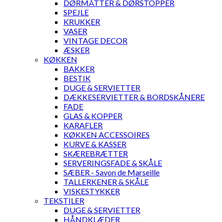
DØRMÅTTER & DØRSTOPPER
SPEJLE
KRUKKER
VASER
VINTAGE DECOR
ÆSKER
KØKKEN
BAKKER
BESTIK
DUGE & SERVIETTER
DÆKKESERVIETTER & BORDSKÅNERE
FADE
GLAS & KOPPER
KARAFLER
KØKKEN ACCESSOIRES
KURVE & KASSER
SKÆREBRÆTTER
SERVERINGSFADE & SKÅLE
SÆBER - Savon de Marseille
TALLERKENER & SKÅLE
VISKESTYKKER
TEKSTILER
DUGE & SERVIETTER
HÅNDKLÆDER