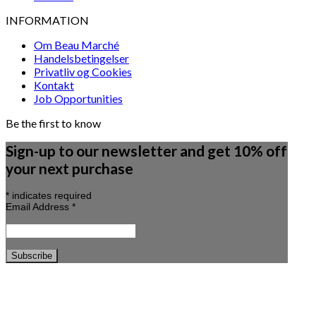
INFORMATION
Om Beau Marché
Handelsbetingelser
Privatliv og Cookies
Kontakt
Job Opportunities
Be the first to know
Sign-up to our newsletter and get 10% off
your next purchase
*
indicates required
Email Address
*