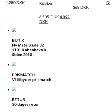
1.280
DKK
DK
Kobber
368
DKK
6.535
DKK
4.892
DKK
BUTIK
Ny Østergade 32
1101 København K
Siden 2010
PRISMATCH
Vi tilbyder prismatch
RETUR
30 dages retur