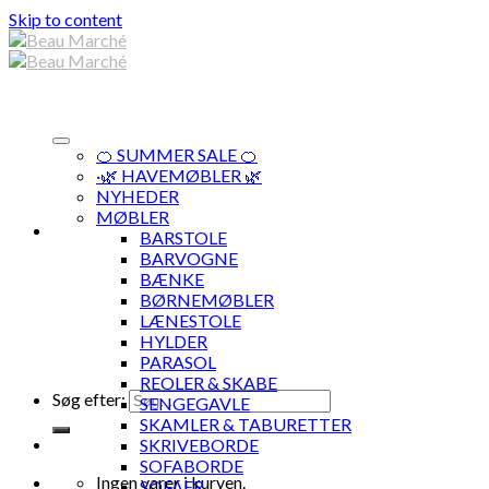
Skip to content
🍊 SUMMER SALE 🍊
·🌿 HAVEMØBLER 🌿
NYHEDER
MØBLER
BARSTOLE
BARVOGNE
BÆNKE
BØRNEMØBLER
LÆNESTOLE
HYLDER
PARASOL
REOLER & SKABE
Søg efter:
SENGEGAVLE
SKAMLER & TABURETTER
SKRIVEBORDE
SOFABORDE
Ingen varer i kurven.
SOFAER