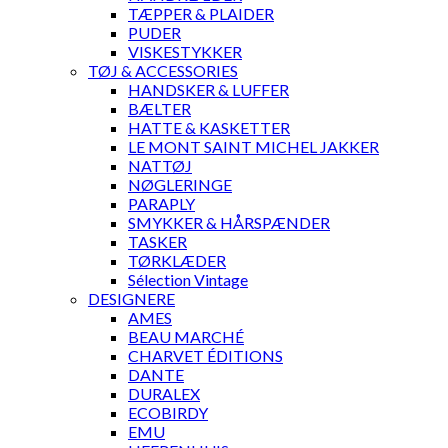
TÆPPER & PLAIDER
PUDER
VISKESTYKKER
TØJ & ACCESSORIES
HANDSKER & LUFFER
BÆLTER
HATTE & KASKETTER
LE MONT SAINT MICHEL JAKKER
NATTØJ
NØGLERINGE
PARAPLY
SMYKKER & HÅRSPÆNDER
TASKER
TØRKLÆDER
Sélection Vintage
DESIGNERE
AMES
BEAU MARCHÉ
CHARVET ÉDITIONS
DANTE
DURALEX
ECOBIRDY
EMU