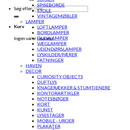
SPISEBORDE
Søg efter:
STOLE
VINTAGEMØBLER
LAMPER
Kurv
LOFTLAMPER
BORDLAMPER
GULVLAMPER
Ingen varer i kurven.
VÆGLAMPER
UDENDØRSLAMPER
LYSKILDER/PÆRER
FATNINGER
HAVEN
DECOR
CURIOSITY OBJECTS
DUFTLYS
KNAGERÆKKER & STUMTJENERE
KONTORARTIKLER
NOTESBØGER
KORT
KUNST
LYSESTAGER
MOBILE - UROER
PLAKATER