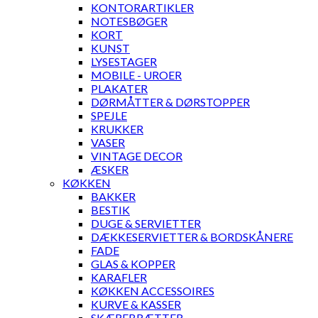
KONTORARTIKLER
NOTESBØGER
KORT
KUNST
LYSESTAGER
MOBILE - UROER
PLAKATER
DØRMÅTTER & DØRSTOPPER
SPEJLE
KRUKKER
VASER
VINTAGE DECOR
ÆSKER
KØKKEN
BAKKER
BESTIK
DUGE & SERVIETTER
DÆKKESERVIETTER & BORDSKÅNERE
FADE
GLAS & KOPPER
KARAFLER
KØKKEN ACCESSOIRES
KURVE & KASSER
SKÆREBRÆTTER