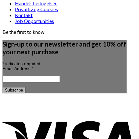
Handelsbetingelser
Privatliv og Cookies
Kontakt
Job Opportunities
Be the first to know
Sign-up to our newsletter and get 10% off
your next purchase
*
indicates required
Email Address
*