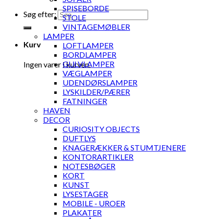
SPISEBORDE
Søg efter:
STOLE
VINTAGEMØBLER
LAMPER
Kurv
LOFTLAMPER
BORDLAMPER
GULVLAMPER
Ingen varer i kurven.
VÆGLAMPER
UDENDØRSLAMPER
LYSKILDER/PÆRER
FATNINGER
HAVEN
DECOR
CURIOSITY OBJECTS
DUFTLYS
KNAGERÆKKER & STUMTJENERE
KONTORARTIKLER
NOTESBØGER
KORT
KUNST
LYSESTAGER
MOBILE - UROER
PLAKATER