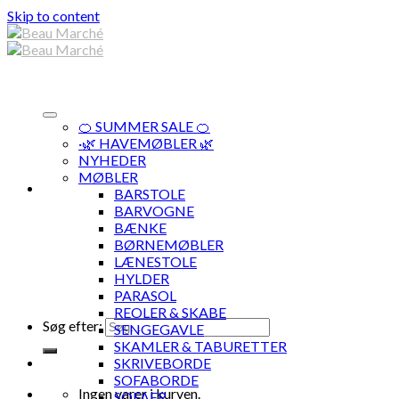
Skip to content
🍊 SUMMER SALE 🍊
·🌿 HAVEMØBLER 🌿
NYHEDER
MØBLER
BARSTOLE
BARVOGNE
BÆNKE
BØRNEMØBLER
LÆNESTOLE
HYLDER
PARASOL
REOLER & SKABE
Søg efter:
SENGEGAVLE
SKAMLER & TABURETTER
SKRIVEBORDE
SOFABORDE
Ingen varer i kurven.
SOFAER