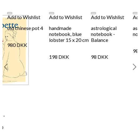
198
DKK
Tilføj til kurv
19
Se kurv
Kasse
Add to Wishlist
Add to Wishlist
Add to Wishlist
Add
old chinese pot 4
handmade
astrological
ast
notebook, blue
notebook -
not
lobster 15 x 20 cm
Balance
980
DKK
98
198
DKK
98
DKK
t -
00