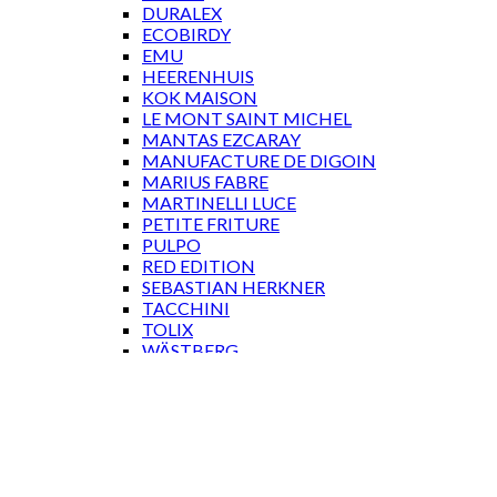
DURALEX
ECOBIRDY
EMU
HEERENHUIS
KOK MAISON
LE MONT SAINT MICHEL
MANTAS EZCARAY
MANUFACTURE DE DIGOIN
MARIUS FABRE
MARTINELLI LUCE
PETITE FRITURE
PULPO
RED EDITION
SEBASTIAN HERKNER
TACCHINI
TOLIX
WÄSTBERG
GAVEKORT
Log ind
Log ind
Brugernavn eller e-mailadresse
*