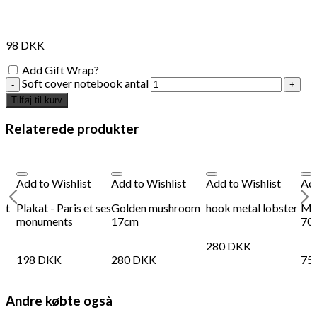
Måske kunne nogle af disse produkter have din
interesse?
98
DKK
Add Gift Wrap?
Soft cover notebook antal
Tilføj til kurv
Relaterede produkter
Add to Wishlist
Add to Wishlist
Add to Wishlist
Add
et
Plakat - Paris et ses
Golden mushroom
hook metal lobster
Mak
,
monuments
17cm
70
280
DKK
198
DKK
280
DKK
75
Add to Wishlist
Add
Andre købte også
Galaxy paperweight
Pla