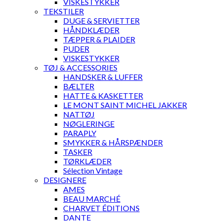
VISKESTYKKER
TEKSTILER
DUGE & SERVIETTER
HÅNDKLÆDER
TÆPPER & PLAIDER
PUDER
VISKESTYKKER
TØJ & ACCESSORIES
HANDSKER & LUFFER
BÆLTER
HATTE & KASKETTER
LE MONT SAINT MICHEL JAKKER
NATTØJ
NØGLERINGE
PARAPLY
SMYKKER & HÅRSPÆNDER
TASKER
TØRKLÆDER
Sélection Vintage
DESIGNERE
AMES
BEAU MARCHÉ
CHARVET ÉDITIONS
DANTE