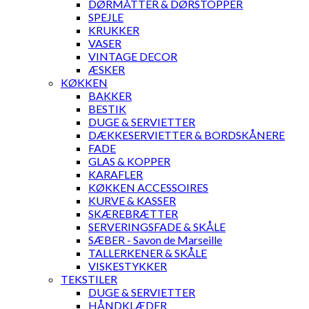
DØRMÅTTER & DØRSTOPPER
SPEJLE
KRUKKER
VASER
VINTAGE DECOR
ÆSKER
KØKKEN
BAKKER
BESTIK
DUGE & SERVIETTER
DÆKKESERVIETTER & BORDSKÅNERE
FADE
GLAS & KOPPER
KARAFLER
KØKKEN ACCESSOIRES
KURVE & KASSER
SKÆREBRÆTTER
SERVERINGSFADE & SKÅLE
SÆBER - Savon de Marseille
TALLERKENER & SKÅLE
VISKESTYKKER
TEKSTILER
DUGE & SERVIETTER
HÅNDKLÆDER