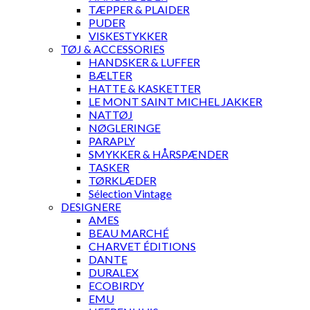
TÆPPER & PLAIDER
PUDER
VISKESTYKKER
TØJ & ACCESSORIES
HANDSKER & LUFFER
BÆLTER
HATTE & KASKETTER
LE MONT SAINT MICHEL JAKKER
NATTØJ
NØGLERINGE
PARAPLY
SMYKKER & HÅRSPÆNDER
TASKER
TØRKLÆDER
Sélection Vintage
DESIGNERE
AMES
BEAU MARCHÉ
CHARVET ÉDITIONS
DANTE
DURALEX
ECOBIRDY
EMU