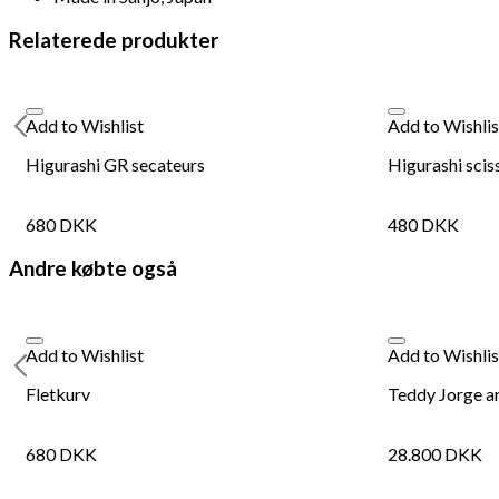
280
DKK
Tilføj til kurv
Relaterede produkter
Add to Wishlist
Add to Wishlis
Higurashi GR secateurs
Higurashi scis
680
DKK
480
DKK
Andre købte også
Add to Wishlist
Add to Wishlis
s
Fletkurv
Teddy Jorge a
680
DKK
28.800
DKK