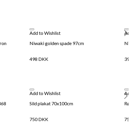
19
Add to Wishlist
Add
pron
Niwaki golden spade 97cm
Ni
498
DKK
39
Add to Wishlist
Add
868
Sild plakat 70x100cm
Rø
750
DKK
75