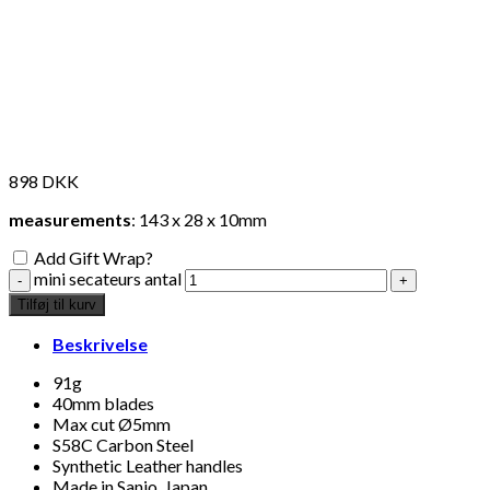
Måske kunne nogle af disse produkter have din inte
898
DKK
measurements
: 143 x 28 x 10mm
Add Gift Wrap?
mini secateurs antal
Tilføj til kurv
Beskrivelse
91g
40mm blades
Add to Wishlist
Max cut Ø5mm
S58C Carbon Steel
nøddeknækker
Synthetic Leather handles
Made in Sanjo, Japan