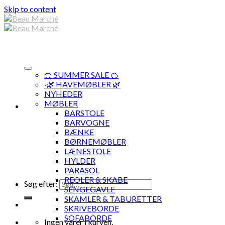
Skip to content
🍊 SUMMER SALE 🍊
·🌿 HAVEMØBLER 🌿
NYHEDER
MØBLER
BARSTOLE
BARVOGNE
BÆNKE
BØRNEMØBLER
LÆNESTOLE
HYLDER
PARASOL
REOLER & SKABE
Søg efter:
SENGEGAVLE
SKAMLER & TABURETTER
SKRIVEBORDE
SOFABORDE
Ingen varer i kurven.