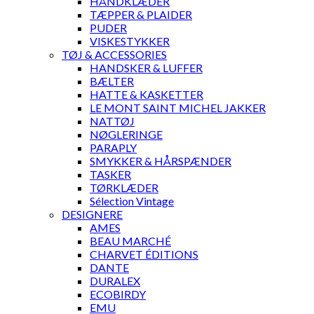
HÅNDKLÆDER
TÆPPER & PLAIDER
PUDER
VISKESTYKKER
TØJ & ACCESSORIES
HANDSKER & LUFFER
BÆLTER
HATTE & KASKETTER
LE MONT SAINT MICHEL JAKKER
NATTØJ
NØGLERINGE
PARAPLY
SMYKKER & HÅRSPÆNDER
TASKER
TØRKLÆDER
Sélection Vintage
DESIGNERE
AMES
BEAU MARCHÉ
CHARVET ÉDITIONS
DANTE
DURALEX
ECOBIRDY
EMU