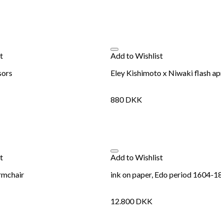
Se kurv
Kasse
t
Add to Wishlist
sors
Eley Kishimoto x Niwaki flash a
880
DKK
t
Add to Wishlist
rmchair
ink on paper, Edo period 1604-1
12.800
DKK