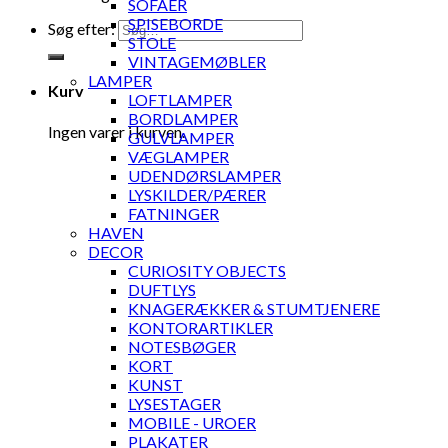
SOFAER
SPISEBORDE
Søg efter:
STOLE
VINTAGEMØBLER
LAMPER
Kurv
LOFTLAMPER
BORDLAMPER
Ingen varer i kurven.
GULVLAMPER
VÆGLAMPER
UDENDØRSLAMPER
LYSKILDER/PÆRER
FATNINGER
HAVEN
DECOR
CURIOSITY OBJECTS
DUFTLYS
KNAGERÆKKER & STUMTJENERE
KONTORARTIKLER
NOTESBØGER
KORT
KUNST
LYSESTAGER
MOBILE - UROER
PLAKATER