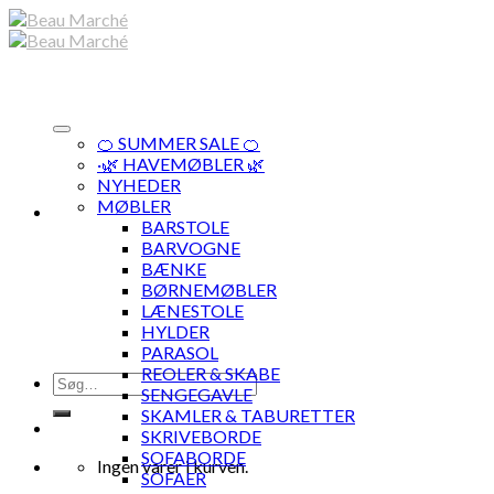
Skip
to
content
🍊 SUMMER SALE 🍊
·🌿 HAVEMØBLER 🌿
NYHEDER
MØBLER
BARSTOLE
BARVOGNE
BÆNKE
BØRNEMØBLER
LÆNESTOLE
HYLDER
PARASOL
REOLER & SKABE
Søg
SENGEGAVLE
efter:
SKAMLER & TABURETTER
SKRIVEBORDE
SOFABORDE
Ingen varer i kurven.
SOFAER