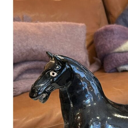
Add to Wishlist
Plakat - Les Bicyclettes
198
DKK
Tilføj til kurv