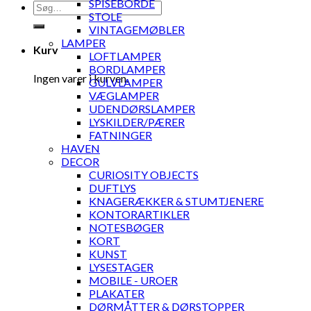
SPISEBORDE
Søg
STOLE
efter:
VINTAGEMØBLER
LAMPER
Kurv
LOFTLAMPER
BORDLAMPER
Ingen varer i kurven.
GULVLAMPER
VÆGLAMPER
UDENDØRSLAMPER
LYSKILDER/PÆRER
FATNINGER
HAVEN
DECOR
CURIOSITY OBJECTS
DUFTLYS
KNAGERÆKKER & STUMTJENERE
KONTORARTIKLER
NOTESBØGER
KORT
KUNST
LYSESTAGER
MOBILE - UROER
PLAKATER
DØRMÅTTER & DØRSTOPPER