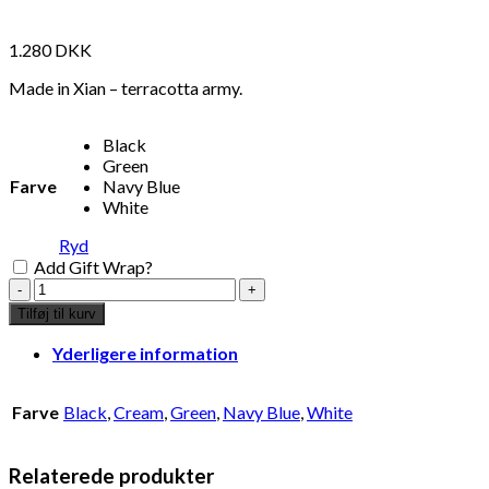
1.280
DKK
Made in Xian – terracotta army.
Black
Green
Farve
Navy Blue
White
Ryd
Add Gift Wrap?
horse
in
Tilføj til kurv
terracotta
28x10x28
Yderligere information
-
black
antal
Farve
Black
,
Cream
,
Green
,
Navy Blue
,
White
Relaterede produkter