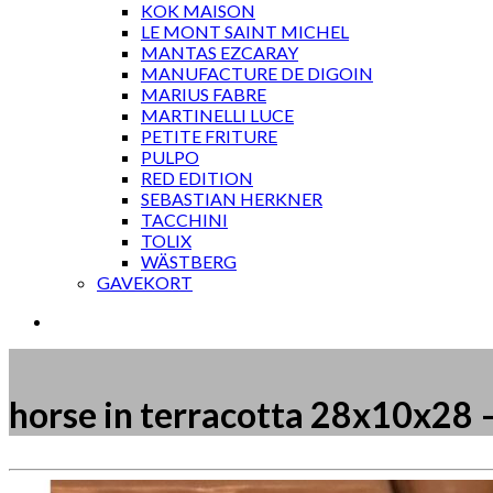
KOK MAISON
LE MONT SAINT MICHEL
MANTAS EZCARAY
MANUFACTURE DE DIGOIN
MARIUS FABRE
MARTINELLI LUCE
PETITE FRITURE
PULPO
RED EDITION
SEBASTIAN HERKNER
TACCHINI
TOLIX
WÄSTBERG
GAVEKORT
horse in terracotta 28x10x28 
Måske kunne nogle af disse produkter have din inte