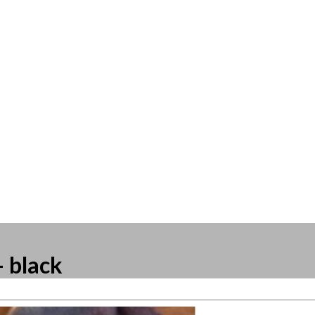
– black
resse?