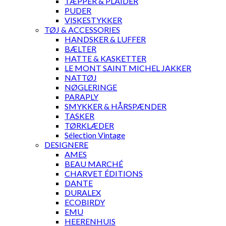
TÆPPER & PLAIDER
PUDER
VISKESTYKKER
TØJ & ACCESSORIES
HANDSKER & LUFFER
BÆLTER
HATTE & KASKETTER
LE MONT SAINT MICHEL JAKKER
NATTØJ
NØGLERINGE
PARAPLY
SMYKKER & HÅRSPÆNDER
TASKER
TØRKLÆDER
Sélection Vintage
DESIGNERE
AMES
BEAU MARCHÉ
CHARVET ÉDITIONS
DANTE
DURALEX
ECOBIRDY
EMU
HEERENHUIS