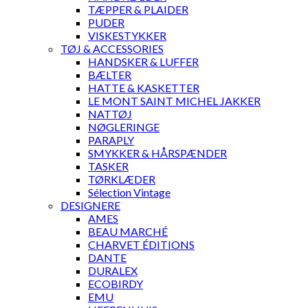
TÆPPER & PLAIDER
PUDER
VISKESTYKKER
TØJ & ACCESSORIES
HANDSKER & LUFFER
BÆLTER
HATTE & KASKETTER
LE MONT SAINT MICHEL JAKKER
NATTØJ
NØGLERINGE
PARAPLY
SMYKKER & HÅRSPÆNDER
TASKER
TØRKLÆDER
Sélection Vintage
DESIGNERE
AMES
BEAU MARCHÉ
CHARVET ÉDITIONS
DANTE
DURALEX
ECOBIRDY
EMU