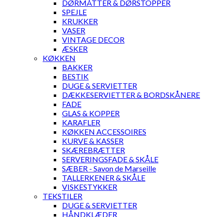
DØRMÅTTER & DØRSTOPPER
SPEJLE
KRUKKER
VASER
VINTAGE DECOR
ÆSKER
KØKKEN
BAKKER
BESTIK
DUGE & SERVIETTER
DÆKKESERVIETTER & BORDSKÅNERE
FADE
GLAS & KOPPER
KARAFLER
KØKKEN ACCESSOIRES
KURVE & KASSER
SKÆREBRÆTTER
SERVERINGSFADE & SKÅLE
SÆBER - Savon de Marseille
TALLERKENER & SKÅLE
VISKESTYKKER
TEKSTILER
DUGE & SERVIETTER
HÅNDKLÆDER