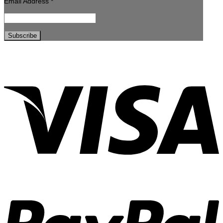
Email Address
*