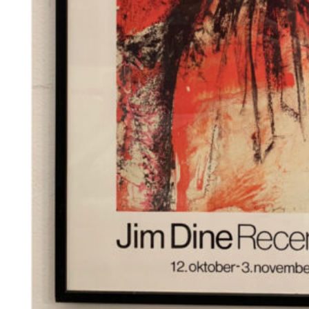
280
DKK
Tilføj til kurv
19
Se kurv
Kasse