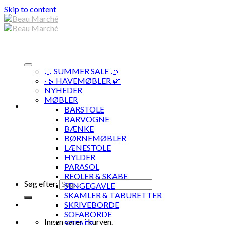
Skip to content
🍊 SUMMER SALE 🍊
·🌿 HAVEMØBLER 🌿
NYHEDER
MØBLER
BARSTOLE
BARVOGNE
BÆNKE
BØRNEMØBLER
LÆNESTOLE
HYLDER
PARASOL
REOLER & SKABE
Søg efter:
SENGEGAVLE
SKAMLER & TABURETTER
SKRIVEBORDE
SOFABORDE
Ingen varer i kurven.
SOFAER