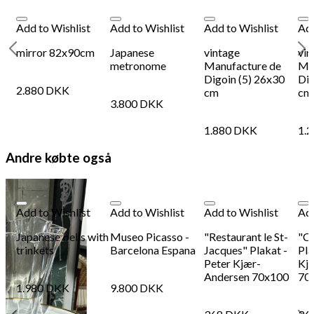
Add to Wishlist
Add to Wishlist
Add to Wishlist
Add
mirror 82x90cm
Japanese
vintage
vin
metronome
Manufacture de
Ma
Digoin (5) 26x30
Dig
2.880
DKK
cm
cm
3.800
DKK
1.880
DKK
1.
Andre købte også
Add to Wishlist
Add to Wishlist
Add to Wishlist
Add
Japanese bells with
Museo Picasso -
"Restaurant le St-
"C
trinkets
Barcelona Espana
Jacques" Plakat -
Pla
Peter Kjær-
Kj
Andersen 70x100
70
1.980
DKK
9.800
DKK