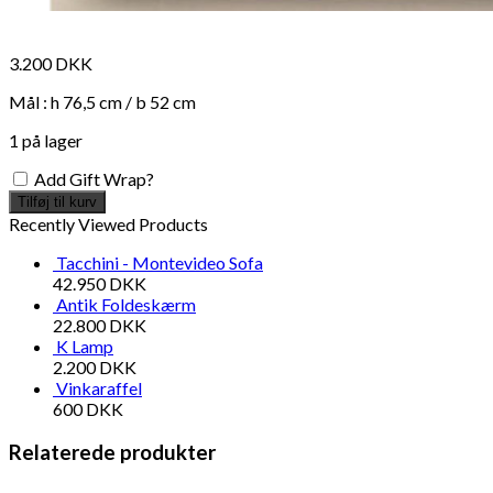
3.200
DKK
Mål : h 76,5 cm / b 52 cm
1 på lager
Add Gift Wrap?
Tilføj til kurv
Recently Viewed Products
Tacchini - Montevideo Sofa
42.950
DKK
Antik Foldeskærm
22.800
DKK
K Lamp
2.200
DKK
Vinkaraffel
600
DKK
Relaterede produkter