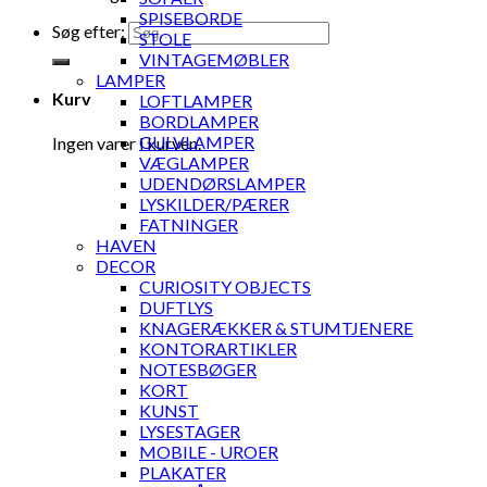
SPISEBORDE
Søg efter:
STOLE
VINTAGEMØBLER
LAMPER
Kurv
LOFTLAMPER
BORDLAMPER
GULVLAMPER
Ingen varer i kurven.
VÆGLAMPER
UDENDØRSLAMPER
LYSKILDER/PÆRER
FATNINGER
HAVEN
DECOR
CURIOSITY OBJECTS
DUFTLYS
KNAGERÆKKER & STUMTJENERE
KONTORARTIKLER
NOTESBØGER
KORT
KUNST
LYSESTAGER
MOBILE - UROER
PLAKATER