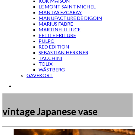
KOK MAISON
LE MONT SAINT MICHEL
MANTAS EZCARAY
MANUFACTURE DE DIGOIN
MARIUS FABRE
MARTINELLI LUCE
PETITE FRITURE
PULPO
RED EDITION
SEBASTIAN HERKNER
TACCHINI
TOLIX
WÄSTBERG
GAVEKORT
vintage Japanese vase
Måske kunne nogle af disse produkter have din