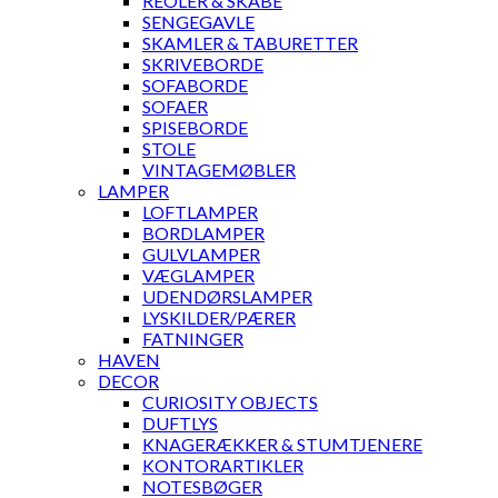
REOLER & SKABE
SENGEGAVLE
SKAMLER & TABURETTER
SKRIVEBORDE
SOFABORDE
SOFAER
SPISEBORDE
STOLE
VINTAGEMØBLER
LAMPER
LOFTLAMPER
BORDLAMPER
GULVLAMPER
VÆGLAMPER
UDENDØRSLAMPER
LYSKILDER/PÆRER
FATNINGER
HAVEN
DECOR
CURIOSITY OBJECTS
DUFTLYS
KNAGERÆKKER & STUMTJENERE
KONTORARTIKLER
NOTESBØGER