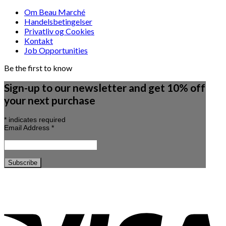
Om Beau Marché
Handelsbetingelser
Privatliv og Cookies
Kontakt
Job Opportunities
Be the first to know
Sign-up to our newsletter and get 10% off
your next purchase
*
indicates required
Email Address
*