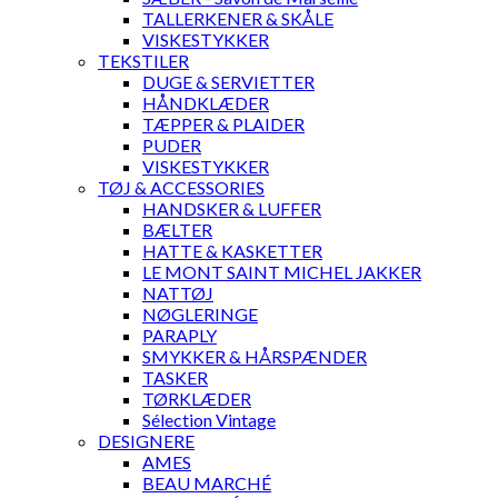
TALLERKENER & SKÅLE
VISKESTYKKER
TEKSTILER
DUGE & SERVIETTER
HÅNDKLÆDER
TÆPPER & PLAIDER
PUDER
VISKESTYKKER
TØJ & ACCESSORIES
HANDSKER & LUFFER
BÆLTER
HATTE & KASKETTER
LE MONT SAINT MICHEL JAKKER
NATTØJ
NØGLERINGE
PARAPLY
SMYKKER & HÅRSPÆNDER
TASKER
TØRKLÆDER
Sélection Vintage
DESIGNERE
AMES
BEAU MARCHÉ