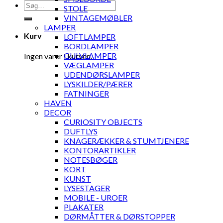
Søg
STOLE
efter:
VINTAGEMØBLER
LAMPER
Kurv
LOFTLAMPER
BORDLAMPER
GULVLAMPER
Ingen varer i kurven.
VÆGLAMPER
UDENDØRSLAMPER
LYSKILDER/PÆRER
FATNINGER
HAVEN
DECOR
CURIOSITY OBJECTS
DUFTLYS
KNAGERÆKKER & STUMTJENERE
KONTORARTIKLER
NOTESBØGER
KORT
KUNST
LYSESTAGER
MOBILE - UROER
PLAKATER
DØRMÅTTER & DØRSTOPPER