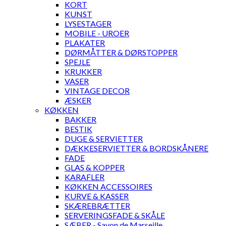
KORT
KUNST
LYSESTAGER
MOBILE - UROER
PLAKATER
DØRMÅTTER & DØRSTOPPER
SPEJLE
KRUKKER
VASER
VINTAGE DECOR
ÆSKER
KØKKEN
BAKKER
BESTIK
DUGE & SERVIETTER
DÆKKESERVIETTER & BORDSKÅNERE
FADE
GLAS & KOPPER
KARAFLER
KØKKEN ACCESSOIRES
KURVE & KASSER
SKÆREBRÆTTER
SERVERINGSFADE & SKÅLE
SÆBER - Savon de Marseille