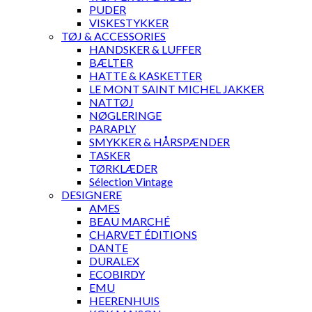
PUDER
VISKESTYKKER
TØJ & ACCESSORIES
HANDSKER & LUFFER
BÆLTER
HATTE & KASKETTER
LE MONT SAINT MICHEL JAKKER
NATTØJ
NØGLERINGE
PARAPLY
SMYKKER & HÅRSPÆNDER
TASKER
TØRKLÆDER
Sélection Vintage
DESIGNERE
AMES
BEAU MARCHÉ
CHARVET ÉDITIONS
DANTE
DURALEX
ECOBIRDY
EMU
HEERENHUIS