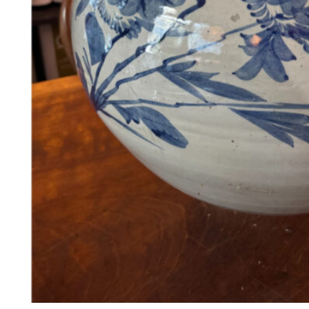
78
DKK
Vælg muligheder
98
Se kurv
Kasse