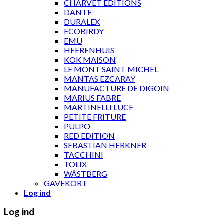
CHARVET ÉDITIONS
DANTE
DURALEX
ECOBIRDY
EMU
HEERENHUIS
KOK MAISON
LE MONT SAINT MICHEL
MANTAS EZCARAY
MANUFACTURE DE DIGOIN
MARIUS FABRE
MARTINELLI LUCE
PETITE FRITURE
PULPO
RED EDITION
SEBASTIAN HERKNER
TACCHINI
TOLIX
WÄSTBERG
GAVEKORT
Log ind
Log ind