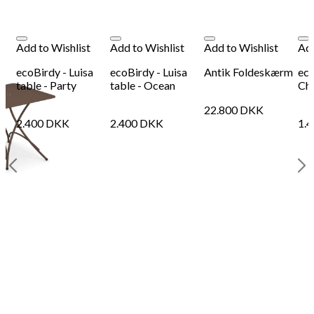
Add to Wishlist
Add to Wishlist
Add to Wishlist
Add
ecoBirdy - Luisa
ecoBirdy - Luisa
Antik Foldeskærm
eco
table - Party
table - Ocean
Cha
22.800
DKK
2.400
DKK
2.400
DKK
1.