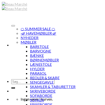
Skip
to
content
🍊 SUMMER SALE 🍊
·🌿 HAVEMØBLER 🌿
NYHEDER
MØBLER
BARSTOLE
BARVOGNE
BÆNKE
BØRNEMØBLER
LÆNESTOLE
HYLDER
PARASOL
REOLER & SKABE
Søg
SENGEGAVLE
efter:
SKAMLER & TABURETTER
SKRIVEBORDE
SOFABORDE
Ingen varer i kurven.
SOFAER
SPISEBORDE