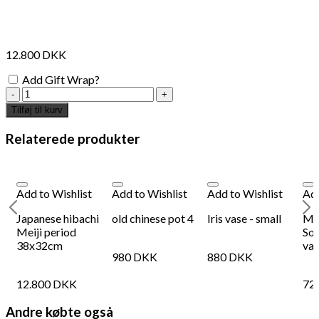
12.800
DKK
Add Gift Wrap?
vintage
Japanese
Tilføj til kurv
vase
antal
Relaterede produkter
Add to Wishlist
Add to Wishlist
Add to Wishlist
Add
Japanese hibachi
old chinese pot 4
Iris vase - small
MI
Meiji period
Sof
38x32cm
va
980
DKK
880
DKK
12.800
DKK
72
Andre købte også