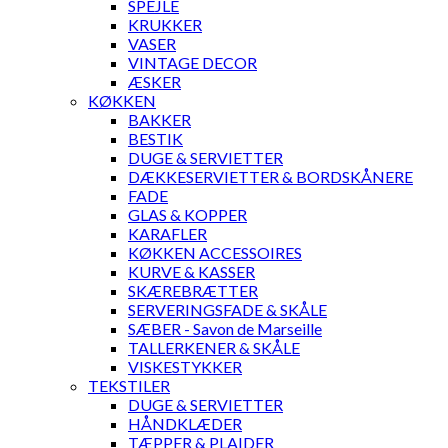
SPEJLE
KRUKKER
VASER
VINTAGE DECOR
ÆSKER
KØKKEN
BAKKER
BESTIK
DUGE & SERVIETTER
DÆKKESERVIETTER & BORDSKÅNERE
FADE
GLAS & KOPPER
KARAFLER
KØKKEN ACCESSOIRES
KURVE & KASSER
SKÆREBRÆTTER
SERVERINGSFADE & SKÅLE
SÆBER - Savon de Marseille
TALLERKENER & SKÅLE
VISKESTYKKER
TEKSTILER
DUGE & SERVIETTER
HÅNDKLÆDER
TÆPPER & PLAIDER