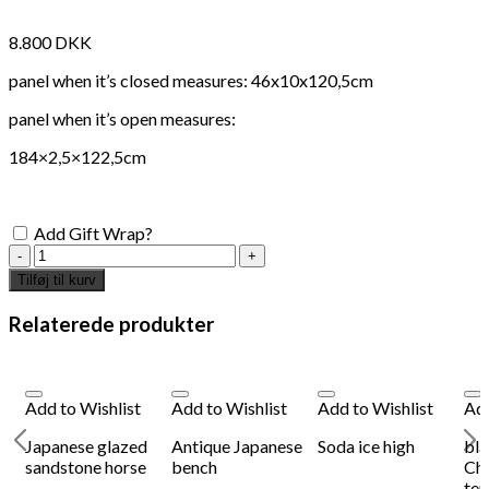
8.800
DKK
panel when it’s closed measures: 46x10x120,5cm
panel when it’s open measures:
184×2,5×122,5cm
Add Gift Wrap?
Japanese
screen
Tilføj til kurv
4
panels
Relaterede produkter
antal
Add to Wishlist
Add to Wishlist
Add to Wishlist
Add
Japanese glazed
Antique Japanese
Soda ice high
bla
sandstone horse
bench
Chi
ter