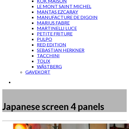
KOK MAISON
LE MONT SAINT MICHEL
MANTAS EZCARAY
MANUFACTURE DE DIGOIN
MARIUS FABRE
MARTINELLI LUCE
PETITE FRITURE
PULPO
RED EDITION
SEBASTIAN HERKNER
TACCHINI
TOLIX
WÄSTBERG
GAVEKORT
Japanese screen 4 panels
Måske kunne nogle af disse produkter have din