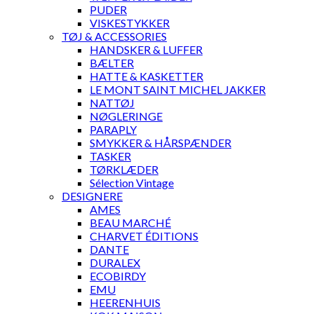
PUDER
VISKESTYKKER
TØJ & ACCESSORIES
HANDSKER & LUFFER
BÆLTER
HATTE & KASKETTER
LE MONT SAINT MICHEL JAKKER
NATTØJ
NØGLERINGE
PARAPLY
SMYKKER & HÅRSPÆNDER
TASKER
TØRKLÆDER
Sélection Vintage
DESIGNERE
AMES
BEAU MARCHÉ
CHARVET ÉDITIONS
DANTE
DURALEX
ECOBIRDY
EMU
HEERENHUIS