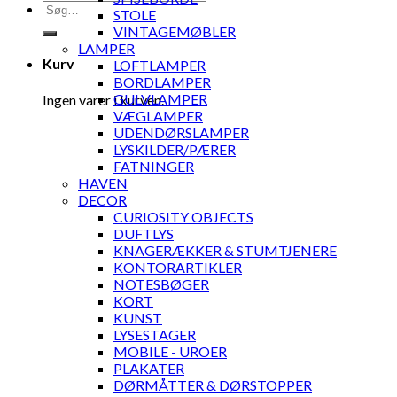
Søg
STOLE
efter:
VINTAGEMØBLER
LAMPER
Kurv
LOFTLAMPER
BORDLAMPER
GULVLAMPER
Ingen varer i kurven.
VÆGLAMPER
UDENDØRSLAMPER
LYSKILDER/PÆRER
FATNINGER
HAVEN
DECOR
CURIOSITY OBJECTS
DUFTLYS
KNAGERÆKKER & STUMTJENERE
KONTORARTIKLER
NOTESBØGER
KORT
KUNST
LYSESTAGER
MOBILE - UROER
PLAKATER
DØRMÅTTER & DØRSTOPPER