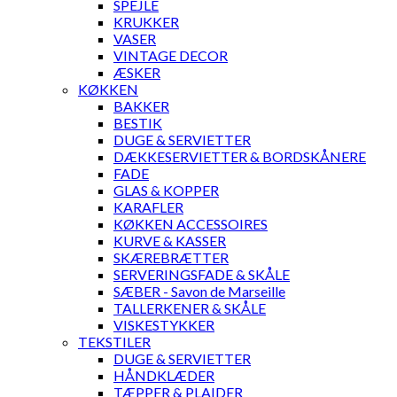
SPEJLE
KRUKKER
VASER
VINTAGE DECOR
ÆSKER
KØKKEN
BAKKER
BESTIK
DUGE & SERVIETTER
DÆKKESERVIETTER & BORDSKÅNERE
FADE
GLAS & KOPPER
KARAFLER
KØKKEN ACCESSOIRES
KURVE & KASSER
SKÆREBRÆTTER
SERVERINGSFADE & SKÅLE
SÆBER - Savon de Marseille
TALLERKENER & SKÅLE
VISKESTYKKER
TEKSTILER
DUGE & SERVIETTER
HÅNDKLÆDER
TÆPPER & PLAIDER