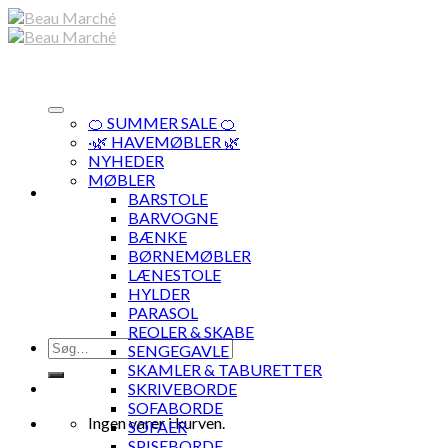
Skip
to
content
🍊 SUMMER SALE 🍊
·🌿 HAVEMØBLER 🌿
NYHEDER
MØBLER
BARSTOLE
BARVOGNE
BÆNKE
BØRNEMØBLER
LÆNESTOLE
HYLDER
PARASOL
REOLER & SKABE
Søg
SENGEGAVLE
efter:
SKAMLER & TABURETTER
SKRIVEBORDE
SOFABORDE
Ingen varer i kurven.
SOFAER
SPISEBORDE