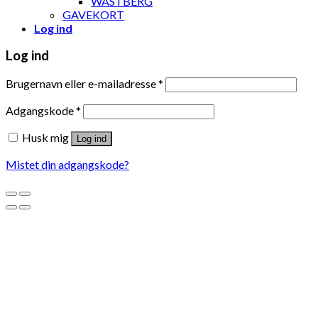
WÄSTBERG
GAVEKORT
Log ind
Log ind
Brugernavn eller e-mailadresse
*
Adgangskode
*
Husk mig
Log ind
Mistet din adgangskode?