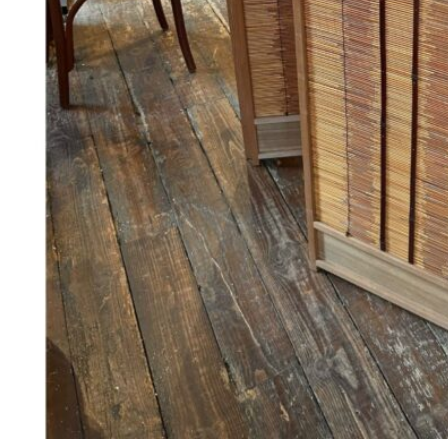
248
DKK
Tilføj til kurv
36
Se kurv
Kasse