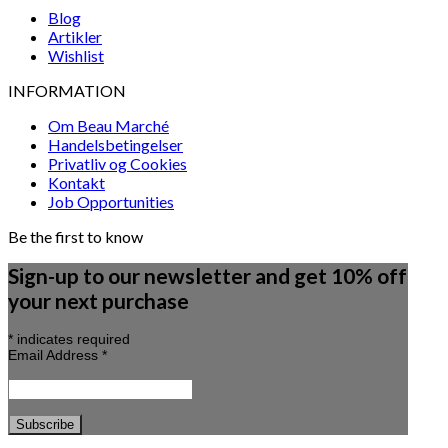
Blog
Artikler
Wishlist
INFORMATION
Om Beau Marché
Handelsbetingelser
Privatliv og Cookies
Kontakt
Job Opportunities
Be the first to know
Sign-up to our newsletter and get 10% off
your next purchase
*
indicates required
Email Address
*