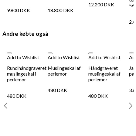
12.200
DKK
56
9.800
DKK
18.800
DKK
2.
Andre købte også
Add to Wishlist
Add to Wishlist
Add to Wishlist
Add
Rund håndgraveret
Muslingeskal af
Håndgraveret
Jap
muslingeskal i
perlemor
muslingeskal af
pan
perlemor
perlemor
480
DKK
3.
480
DKK
480
DKK