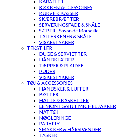
KARAFLER
KØKKEN ACCESSOIRES
KURVE & KASSER
SKÆREBRÆTTER
SERVERINGSFADE & SKÅLE
SÆBER - Savon de Marseille
TALLERKENER & SKÅLE
VISKESTYKKER
TEKSTILER
DUGE & SERVIETTER
HÅNDKLÆDER
TÆPPER & PLAIDER
PUDER
VISKESTYKKER
TØJ & ACCESSORIES
HANDSKER & LUFFER
BÆLTER
HATTE & KASKETTER
LE MONT SAINT MICHEL JAKKER
NATTØJ
NØGLERINGE
PARAPLY
SMYKKER & HÅRSPÆNDER
TASKER