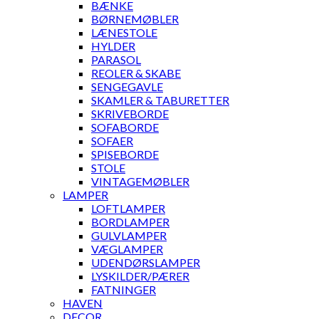
BÆNKE
BØRNEMØBLER
LÆNESTOLE
HYLDER
PARASOL
REOLER & SKABE
SENGEGAVLE
SKAMLER & TABURETTER
SKRIVEBORDE
SOFABORDE
SOFAER
SPISEBORDE
STOLE
VINTAGEMØBLER
LAMPER
LOFTLAMPER
BORDLAMPER
GULVLAMPER
VÆGLAMPER
UDENDØRSLAMPER
LYSKILDER/PÆRER
FATNINGER
HAVEN
DECOR