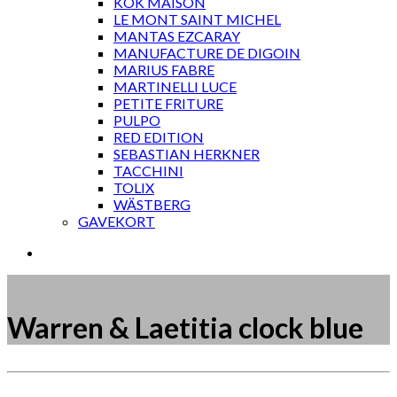
KOK MAISON
LE MONT SAINT MICHEL
MANTAS EZCARAY
MANUFACTURE DE DIGOIN
MARIUS FABRE
MARTINELLI LUCE
PETITE FRITURE
PULPO
RED EDITION
SEBASTIAN HERKNER
TACCHINI
TOLIX
WÄSTBERG
GAVEKORT
Warren & Laetitia clock blue
Måske kunne nogle af disse produkter have din