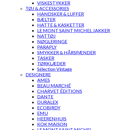
VISKESTYKKER
TØJ & ACCESSORIES
HANDSKER & LUFFER
BÆLTER
HATTE & KASKETTER
LE MONT SAINT MICHEL JAKKER
NATTØJ
NØGLERINGE
PARAPLY
SMYKKER & HÅRSPÆNDER
TASKER
TØRKLÆDER
Sélection Vintage
DESIGNERE
AMES
BEAU MARCHÉ
CHARVET ÉDITIONS
DANTE
DURALEX
ECOBIRDY
EMU
HEERENHUIS
KOK MAISON
LE MONT SAINT MICHEL