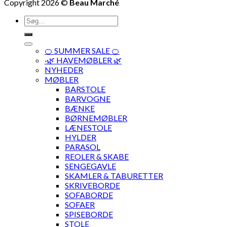
Copyright 2026 ©
Beau Marché
Søg
efter:
🍊 SUMMER SALE 🍊
·🌿 HAVEMØBLER 🌿
NYHEDER
MØBLER
BARSTOLE
BARVOGNE
BÆNKE
BØRNEMØBLER
LÆNESTOLE
HYLDER
PARASOL
REOLER & SKABE
SENGEGAVLE
SKAMLER & TABURETTER
SKRIVEBORDE
SOFABORDE
SOFAER
SPISEBORDE
STOLE