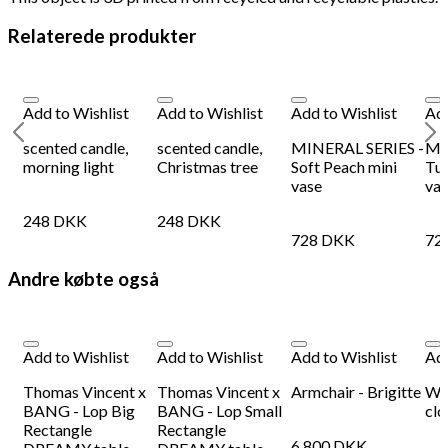
Relaterede produkter
Add to Wishlist
Add to Wishlist
Add to Wishlist
Add
er
scented candle,
scented candle,
MINERAL SERIES -
MI
morning light
Christmas tree
Soft Peach mini
Tur
vase
va
248
DKK
248
DKK
728
DKK
72
Andre købte også
Add to Wishlist
Add to Wishlist
Add to Wishlist
Add
Thomas Vincent x
Thomas Vincent x
Armchair - Brigitte
War
BANG - Lop Big
BANG - Lop Small
clo
Rectangle
Rectangle
6.800
DKK