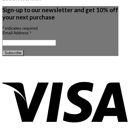
Sign-up to our newsletter and get 10% off
your next purchase
*
indicates required
Email Address
*