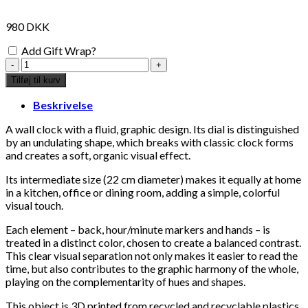
980
DKK
Add Gift Wrap?
Warren
&
Tilføj til kurv
Laetitia
clock
Beskrivelse
blue
antal
A wall clock with a fluid, graphic design. Its dial is distinguished
by an undulating shape, which breaks with classic clock forms
and creates a soft, organic visual effect.
Its intermediate size (22 cm diameter) makes it equally at home
in a kitchen, office or dining room, adding a simple, colorful
visual touch.
Each element – back, hour/minute markers and hands – is
treated in a distinct color, chosen to create a balanced contrast.
This clear visual separation not only makes it easier to read the
time, but also contributes to the graphic harmony of the whole,
playing on the complementarity of hues and shapes.
This object is 3D printed from recycled and recyclable plastics.