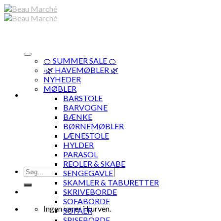
Skip
to
content
🍊 SUMMER SALE 🍊
·🌿 HAVEMØBLER 🌿
NYHEDER
MØBLER
BARSTOLE
BARVOGNE
BÆNKE
BØRNEMØBLER
LÆNESTOLE
HYLDER
PARASOL
REOLER & SKABE
Søg
SENGEGAVLE
efter:
SKAMLER & TABURETTER
SKRIVEBORDE
SOFABORDE
Ingen varer i kurven.
SOFAER
SPISEBORDE