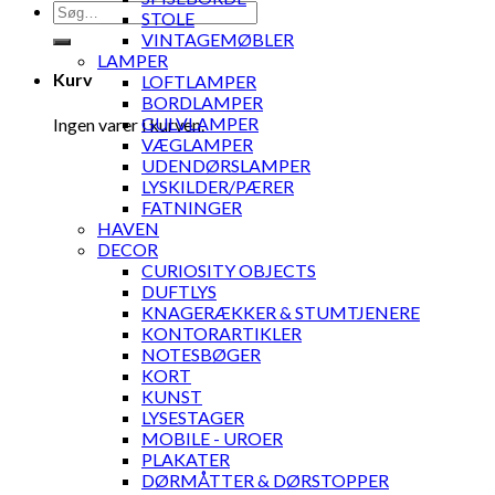
Søg
STOLE
efter:
VINTAGEMØBLER
LAMPER
Kurv
LOFTLAMPER
BORDLAMPER
GULVLAMPER
Ingen varer i kurven.
VÆGLAMPER
UDENDØRSLAMPER
LYSKILDER/PÆRER
FATNINGER
HAVEN
DECOR
CURIOSITY OBJECTS
DUFTLYS
KNAGERÆKKER & STUMTJENERE
KONTORARTIKLER
NOTESBØGER
KORT
KUNST
LYSESTAGER
MOBILE - UROER
PLAKATER
DØRMÅTTER & DØRSTOPPER