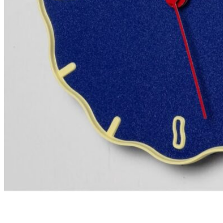
368
DKK
Tilføj til kurv
36
Se kurv
Kasse