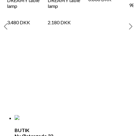
DREAMY table
DREAMY table
98
lamp
lamp
3.480
DKK
2.180
DKK
BUTIK
Ny Østergade 32