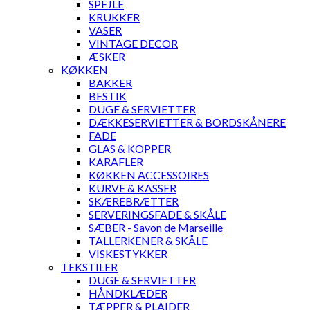
SPEJLE
KRUKKER
VASER
VINTAGE DECOR
ÆSKER
KØKKEN
BAKKER
BESTIK
DUGE & SERVIETTER
DÆKKESERVIETTER & BORDSKÅNERE
FADE
GLAS & KOPPER
KARAFLER
KØKKEN ACCESSOIRES
KURVE & KASSER
SKÆREBRÆTTER
SERVERINGSFADE & SKÅLE
SÆBER - Savon de Marseille
TALLERKENER & SKÅLE
VISKESTYKKER
TEKSTILER
DUGE & SERVIETTER
HÅNDKLÆDER
TÆPPER & PLAIDER