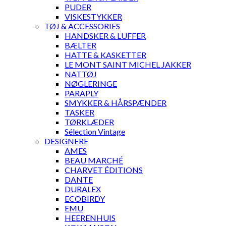
PUDER
VISKESTYKKER
TØJ & ACCESSORIES
HANDSKER & LUFFER
BÆLTER
HATTE & KASKETTER
LE MONT SAINT MICHEL JAKKER
NATTØJ
NØGLERINGE
PARAPLY
SMYKKER & HÅRSPÆNDER
TASKER
TØRKLÆDER
Sélection Vintage
DESIGNERE
AMES
BEAU MARCHÉ
CHARVET ÉDITIONS
DANTE
DURALEX
ECOBIRDY
EMU
HEERENHUIS