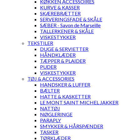
KØKKEN ACCESSOIRES
KURVE & KASSER
SKÆREBRÆTTER
SERVERINGSFADE & SKÅLE
SÆBER - Savon de Marseille
TALLERKENER & SKÅLE
VISKESTYKKER
TEKSTILER
DUGE & SERVIETTER
HÅNDKLÆDER
TÆPPER & PLAIDER
PUDER
VISKESTYKKER
TØJ & ACCESSORIES
HANDSKER & LUFFER
BÆLTER
HATTE & KASKETTER
LE MONT SAINT MICHEL JAKKER
NATTØJ
NØGLERINGE
PARAPLY
SMYKKER & HÅRSPÆNDER
TASKER
TØRKLÆDER