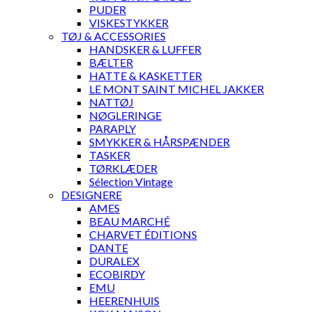
PUDER
VISKESTYKKER
TØJ & ACCESSORIES
HANDSKER & LUFFER
BÆLTER
HATTE & KASKETTER
LE MONT SAINT MICHEL JAKKER
NATTØJ
NØGLERINGE
PARAPLY
SMYKKER & HÅRSPÆNDER
TASKER
TØRKLÆDER
Sélection Vintage
DESIGNERE
AMES
BEAU MARCHÉ
CHARVET ÉDITIONS
DANTE
DURALEX
ECOBIRDY
EMU
HEERENHUIS