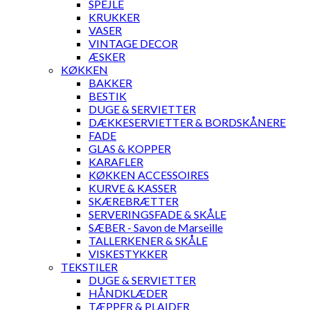
SPEJLE
KRUKKER
VASER
VINTAGE DECOR
ÆSKER
KØKKEN
BAKKER
BESTIK
DUGE & SERVIETTER
DÆKKESERVIETTER & BORDSKÅNERE
FADE
GLAS & KOPPER
KARAFLER
KØKKEN ACCESSOIRES
KURVE & KASSER
SKÆREBRÆTTER
SERVERINGSFADE & SKÅLE
SÆBER - Savon de Marseille
TALLERKENER & SKÅLE
VISKESTYKKER
TEKSTILER
DUGE & SERVIETTER
HÅNDKLÆDER
TÆPPER & PLAIDER