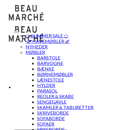
Skip
to
content
🍊 SUMMER SALE 🍊
·🌿 HAVEMØBLER 🌿
NYHEDER
MØBLER
BARSTOLE
BARVOGNE
BÆNKE
BØRNEMØBLER
LÆNESTOLE
HYLDER
PARASOL
REOLER & SKABE
SENGEGAVLE
SKAMLER & TABURETTER
SKRIVEBORDE
SOFABORDE
SOFAER
SPISEBORDE