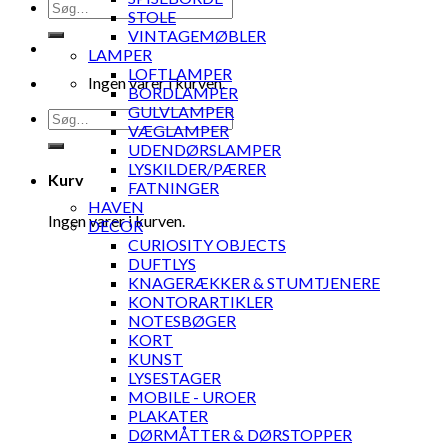
Søg
STOLE
efter:
VINTAGEMØBLER
LAMPER
LOFTLAMPER
Ingen varer i kurven.
BORDLAMPER
GULVLAMPER
Søg
VÆGLAMPER
efter:
UDENDØRSLAMPER
LYSKILDER/PÆRER
Kurv
FATNINGER
HAVEN
Ingen varer i kurven.
DECOR
CURIOSITY OBJECTS
DUFTLYS
KNAGERÆKKER & STUMTJENERE
KONTORARTIKLER
NOTESBØGER
KORT
KUNST
LYSESTAGER
MOBILE - UROER
PLAKATER
DØRMÅTTER & DØRSTOPPER