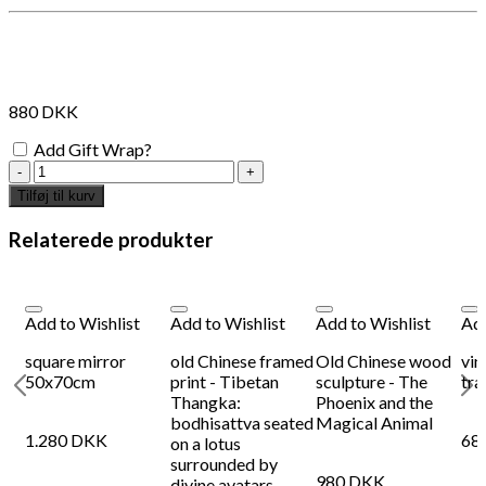
Måske kunne nogle af disse produkter have din
interesse?
880
DKK
Add Gift Wrap?
gold
mirror
Tilføj til kurv
with
flower
Relaterede produkter
details
antal
Add to Wishlist
Add to Wishlist
Add to Wishlist
Add
square mirror
old Chinese framed
Old Chinese wood
vin
50x70cm
print - Tibetan
sculpture - The
tra
Thangka:
Phoenix and the
bodhisattva seated
Magical Animal
1.280
DKK
68
on a lotus
Add to Wishlist
Add
surrounded by
980
DKK
Plakat - Les Bicyclettes
Gr
divine avatars