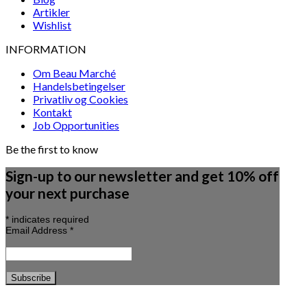
Artikler
Wishlist
INFORMATION
Om Beau Marché
Handelsbetingelser
Privatliv og Cookies
Kontakt
Job Opportunities
Be the first to know
Sign-up to our newsletter and get 10% off
your next purchase
*
indicates required
Email Address
*