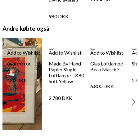
198
DKK
Tilføj til kurv
98
980
DKK
Se kurv
Kasse
Andre købte også
Add to Wishlist
Add to Wishlist
Add to Wishlist
Add
oval mirror
Made By Hand -
Glas Loftlampe -
Sho
Papier Single
Beau Marché
Loftlampe - Ø80
480
DKK
2.
Soft Yellow
6.800
DKK
2.780
DKK