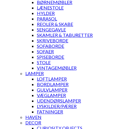
BØRNEMØBLER
LÆNESTOLE
HYLDER
PARASOL
REOLER & SKABE
SENGEGAVLE
SKAMLER & TABURETTER
SKRIVEBORDE
SOFABORDE
SOFAER
SPISEBORDE
STOLE
VINTAGEMØBLER
LAMPER
LOFTLAMPER
BORDLAMPER
GULVLAMPER
VÆGLAMPER
UDENDØRSLAMPER
LYSKILDER/PÆRER
FATNINGER
HAVEN
DECOR
CURIOSITY OBJECTS