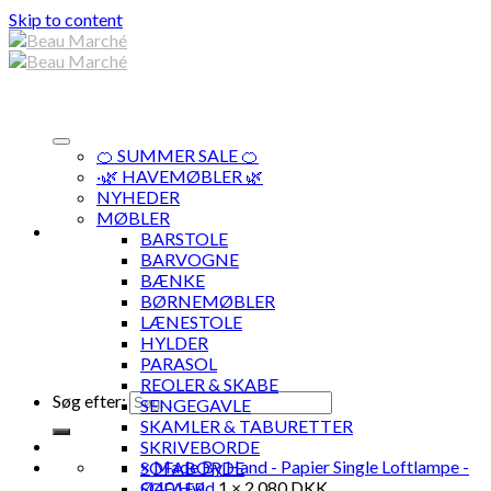
Skip to content
🍊 SUMMER SALE 🍊
·🌿 HAVEMØBLER 🌿
NYHEDER
MØBLER
BARSTOLE
BARVOGNE
BÆNKE
BØRNEMØBLER
LÆNESTOLE
HYLDER
PARASOL
REOLER & SKABE
Søg efter:
SENGEGAVLE
SKAMLER & TABURETTER
SKRIVEBORDE
×
Made By Hand - Papier Single Loftlampe -
SOFABORDE
Ø40 Hvid
1 ×
2.080
DKK
SOFAER