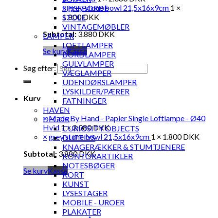
×
grey stone bowl 21,5x16x9cm
1 ×
SPISEBORDE
1.800
DKK
STOLE
VINTAGEMØBLER
Subtotal:
3.880
DKK
LAMPER
LOFTLAMPER
Se kurv
Kasse
BORDLAMPER
GULVLAMPER
Søg efter:
VÆGLAMPER
UDENDØRSLAMPER
LYSKILDER/PÆRER
Kurv
FATNINGER
HAVEN
×
Made By Hand - Papier Single Loftlampe - Ø40
DECOR
Hvid
1 ×
2.080
DKK
CURIOSITY OBJECTS
×
grey stone bowl 21,5x16x9cm
1 ×
1.800
DKK
DUFTLYS
KNAGERÆKKER & STUMTJENERE
Subtotal:
3.880
DKK
KONTORARTIKLER
NOTESBØGER
Se kurv
Kasse
KORT
KUNST
LYSESTAGER
MOBILE - UROER
PLAKATER