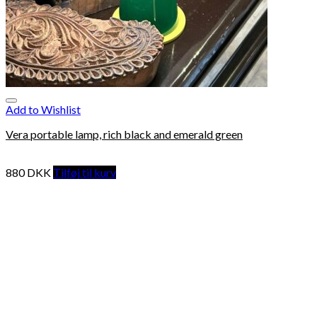
Add to Wishlist
Vera portable lamp, rich black and emerald green
880
DKK
Tilføj til kurv