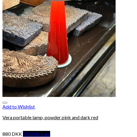
Add to Wishlist
Vera portable lamp, powder pink and dark red
880
DKK
Tilføj til kurv