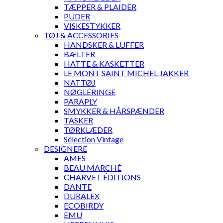
TÆPPER & PLAIDER
PUDER
VISKESTYKKER
TØJ & ACCESSORIES
HANDSKER & LUFFER
BÆLTER
HATTE & KASKETTER
LE MONT SAINT MICHEL JAKKER
NATTØJ
NØGLERINGE
PARAPLY
SMYKKER & HÅRSPÆNDER
TASKER
TØRKLÆDER
Sélection Vintage
DESIGNERE
AMES
BEAU MARCHÉ
CHARVET ÉDITIONS
DANTE
DURALEX
ECOBIRDY
EMU