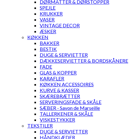
DØRMÅTTER & DØRSTOPPER
SPEJLE
KRUKKER
VASER
VINTAGE DECOR
ÆSKER
KØKKEN
BAKKER
BESTIK
DUGE & SERVIETTER
DÆKKESERVIETTER & BORDSKÅNERE
FADE
GLAS & KOPPER
KARAFLER
KØKKEN ACCESSOIRES
KURVE & KASSER
SKÆREBRÆTTER
SERVERINGSFADE & SKÅLE
SÆBER - Savon de Marseille
TALLERKENER & SKÅLE
VISKESTYKKER
TEKSTILER
DUGE & SERVIETTER
HÅNDKLÆDER