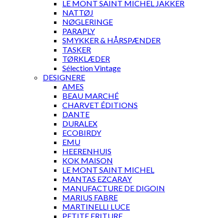
LE MONT SAINT MICHEL JAKKER
NATTØJ
NØGLERINGE
PARAPLY
SMYKKER & HÅRSPÆNDER
TASKER
TØRKLÆDER
Sélection Vintage
DESIGNERE
AMES
BEAU MARCHÉ
CHARVET ÉDITIONS
DANTE
DURALEX
ECOBIRDY
EMU
HEERENHUIS
KOK MAISON
LE MONT SAINT MICHEL
MANTAS EZCARAY
MANUFACTURE DE DIGOIN
MARIUS FABRE
MARTINELLI LUCE
PETITE FRITURE