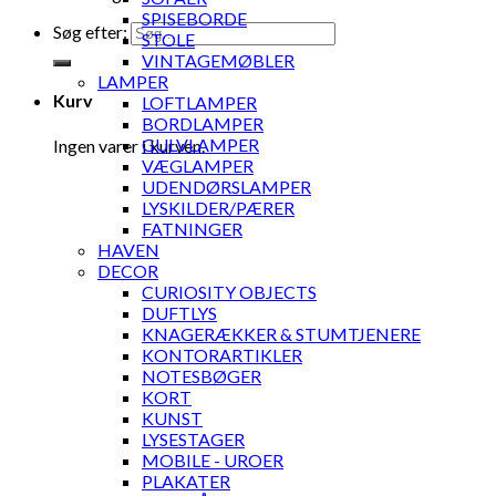
SPISEBORDE
Søg efter:
STOLE
VINTAGEMØBLER
LAMPER
Kurv
LOFTLAMPER
BORDLAMPER
GULVLAMPER
Ingen varer i kurven.
VÆGLAMPER
UDENDØRSLAMPER
LYSKILDER/PÆRER
FATNINGER
HAVEN
DECOR
CURIOSITY OBJECTS
DUFTLYS
KNAGERÆKKER & STUMTJENERE
KONTORARTIKLER
NOTESBØGER
KORT
KUNST
LYSESTAGER
MOBILE - UROER
PLAKATER