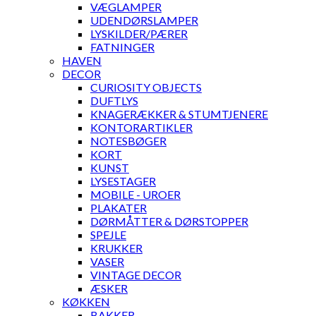
VÆGLAMPER
UDENDØRSLAMPER
LYSKILDER/PÆRER
FATNINGER
HAVEN
DECOR
CURIOSITY OBJECTS
DUFTLYS
KNAGERÆKKER & STUMTJENERE
KONTORARTIKLER
NOTESBØGER
KORT
KUNST
LYSESTAGER
MOBILE - UROER
PLAKATER
DØRMÅTTER & DØRSTOPPER
SPEJLE
KRUKKER
VASER
VINTAGE DECOR
ÆSKER
KØKKEN
BAKKER