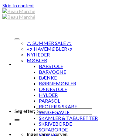
Skip to content
🍊 SUMMER SALE 🍊
·🌿 HAVEMØBLER 🌿
NYHEDER
MØBLER
BARSTOLE
BARVOGNE
BÆNKE
BØRNEMØBLER
LÆNESTOLE
HYLDER
PARASOL
REOLER & SKABE
Søg efter:
SENGEGAVLE
SKAMLER & TABURETTER
SKRIVEBORDE
SOFABORDE
Ingen varer i kurven.
SOFAER