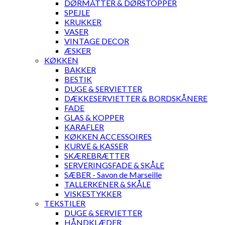
DØRMÅTTER & DØRSTOPPER
SPEJLE
KRUKKER
VASER
VINTAGE DECOR
ÆSKER
KØKKEN
BAKKER
BESTIK
DUGE & SERVIETTER
DÆKKESERVIETTER & BORDSKÅNERE
FADE
GLAS & KOPPER
KARAFLER
KØKKEN ACCESSOIRES
KURVE & KASSER
SKÆREBRÆTTER
SERVERINGSFADE & SKÅLE
SÆBER - Savon de Marseille
TALLERKENER & SKÅLE
VISKESTYKKER
TEKSTILER
DUGE & SERVIETTER
HÅNDKLÆDER