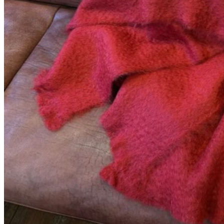
Gold leaf hook
248
DKK
Tilføj til kurv
Se kurv
Kasse