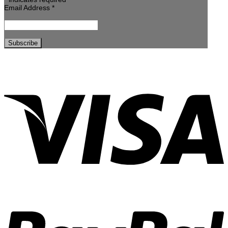
Email Address
*