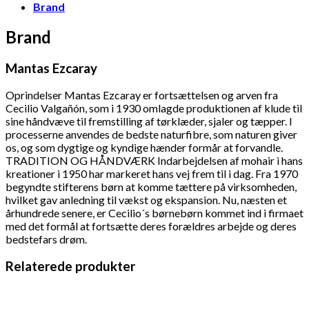
Brand
Brand
Mantas Ezcaray
Oprindelser Mantas Ezcaray er fortsættelsen og arven fra
Cecilio Valgañón, som i 1930 omlagde produktionen af klude til
sine håndvæve til fremstilling af tørklæder, sjaler og tæpper. I
processerne anvendes de bedste naturfibre, som naturen giver
os, og som dygtige og kyndige hænder formår at forvandle.
TRADITION OG HÅNDVÆRK Indarbejdelsen af mohair i hans
kreationer i 1950 har markeret hans vej frem til i dag. Fra 1970
begyndte stifterens børn at komme tættere på virksomheden,
hvilket gav anledning til vækst og ekspansion. Nu, næsten et
århundrede senere, er Cecilio´s børnebørn kommet ind i firmaet
med det formål at fortsætte deres forældres arbejde og deres
bedstefars drøm.
Relaterede produkter