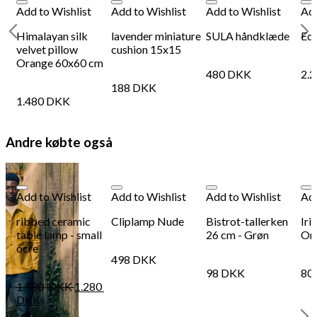
Add to Wishlist
Add to Wishlist
Add to Wishlist
Add
Himalayan silk
lavender miniature
SULA håndklæde
Edu
velvet pillow
cushion 15x15
Orange 60x60 cm
480
DKK
2.
188
DKK
1.480
DKK
Andre købte også
Add to Wishlist
Add to Wishlist
Add to Wishlist
Add
ribbed ceramic
Cliplamp Nude
Bistrot-tallerken
Iri
table lamp - small
26 cm - Grøn
Ora
ocre
498
DKK
98
DKK
80
1.980
DKK
1.280
DKK