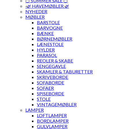
🍊 SUMMER SALE 🍊
·🌿 HAVEMØBLER 🌿
NYHEDER
MØBLER
BARSTOLE
BARVOGNE
BÆNKE
BØRNEMØBLER
LÆNESTOLE
HYLDER
PARASOL
REOLER & SKABE
SENGEGAVLE
SKAMLER & TABURETTER
SKRIVEBORDE
SOFABORDE
SOFAER
SPISEBORDE
STOLE
VINTAGEMØBLER
LAMPER
LOFTLAMPER
BORDLAMPER
GULVLAMPER