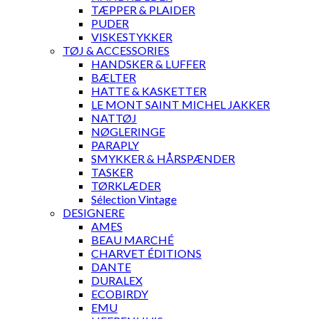
TÆPPER & PLAIDER
PUDER
VISKESTYKKER
TØJ & ACCESSORIES
HANDSKER & LUFFER
BÆLTER
HATTE & KASKETTER
LE MONT SAINT MICHEL JAKKER
NATTØJ
NØGLERINGE
PARAPLY
SMYKKER & HÅRSPÆNDER
TASKER
TØRKLÆDER
Sélection Vintage
DESIGNERE
AMES
BEAU MARCHÉ
CHARVET ÉDITIONS
DANTE
DURALEX
ECOBIRDY
EMU