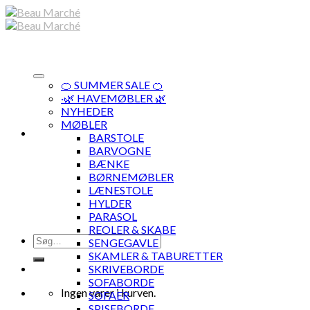
Skip
to
content
🍊 SUMMER SALE 🍊
·🌿 HAVEMØBLER 🌿
NYHEDER
MØBLER
BARSTOLE
BARVOGNE
BÆNKE
BØRNEMØBLER
LÆNESTOLE
HYLDER
PARASOL
REOLER & SKABE
Søg
SENGEGAVLE
efter:
SKAMLER & TABURETTER
SKRIVEBORDE
SOFABORDE
Ingen varer i kurven.
SOFAER
SPISEBORDE