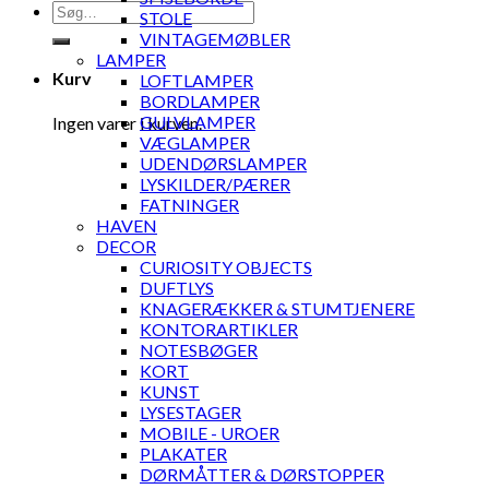
Søg
STOLE
efter:
VINTAGEMØBLER
LAMPER
Kurv
LOFTLAMPER
BORDLAMPER
GULVLAMPER
Ingen varer i kurven.
VÆGLAMPER
UDENDØRSLAMPER
LYSKILDER/PÆRER
FATNINGER
HAVEN
DECOR
CURIOSITY OBJECTS
DUFTLYS
KNAGERÆKKER & STUMTJENERE
KONTORARTIKLER
NOTESBØGER
KORT
KUNST
LYSESTAGER
MOBILE - UROER
PLAKATER
DØRMÅTTER & DØRSTOPPER