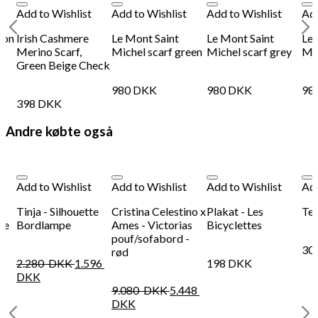
Add to Wishlist
Add to Wishlist
Add to Wishlist
Add
tton
Irish Cashmere
Le Mont Saint
Le Mont Saint
Le 
Merino Scarf,
Michel scarf green
Michel scarf grey
Mic
Green Beige Check
980
DKK
980
DKK
98
398
DKK
Andre købte også
Add to Wishlist
Add to Wishlist
Add to Wishlist
Add
Tinja - Silhouette
Cristina Celestino x
Plakat - Les
Ter
ne
Bordlampe
Ames - Victorias
Bicyclettes
pouf/sofabord -
30
rød
2.280
DKK
1.596
198
DKK
DKK
9.080
DKK
5.448
DKK