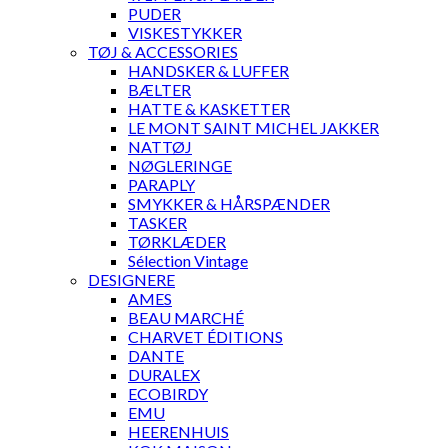
PUDER
VISKESTYKKER
TØJ & ACCESSORIES
HANDSKER & LUFFER
BÆLTER
HATTE & KASKETTER
LE MONT SAINT MICHEL JAKKER
NATTØJ
NØGLERINGE
PARAPLY
SMYKKER & HÅRSPÆNDER
TASKER
TØRKLÆDER
Sélection Vintage
DESIGNERE
AMES
BEAU MARCHÉ
CHARVET ÉDITIONS
DANTE
DURALEX
ECOBIRDY
EMU
HEERENHUIS