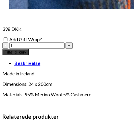
398
DKK
Add Gift Wrap?
cashmere
merino
Tilføj til kurv
scarf
-
Beskrivelse
blue
orange
Made in Ireland
navy
Dimensions: 24 x 200cm
check
antal
Materials: 95% Merino Wool 5% Cashmere
Relaterede produkter