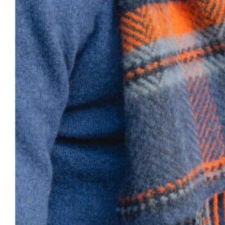
68
DKK
Tilføj til kurv
30
Se kurv
Kasse