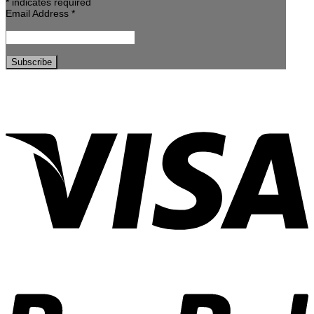
*
indicates required
Email Address
*