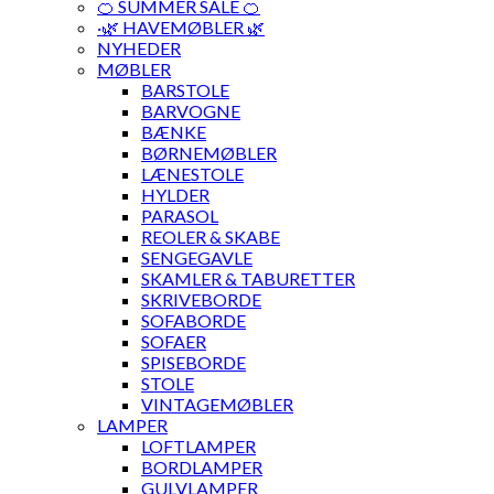
🍊 SUMMER SALE 🍊
·🌿 HAVEMØBLER 🌿
NYHEDER
MØBLER
BARSTOLE
BARVOGNE
BÆNKE
BØRNEMØBLER
LÆNESTOLE
HYLDER
PARASOL
REOLER & SKABE
SENGEGAVLE
SKAMLER & TABURETTER
SKRIVEBORDE
SOFABORDE
SOFAER
SPISEBORDE
STOLE
VINTAGEMØBLER
LAMPER
LOFTLAMPER
BORDLAMPER
GULVLAMPER