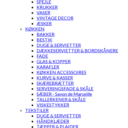
SPEJLE
KRUKKER
VASER
VINTAGE DECOR
ÆSKER
KØKKEN
BAKKER
BESTIK
DUGE & SERVIETTER
DÆKKESERVIETTER & BORDSKÅNERE
FADE
GLAS & KOPPER
KARAFLER
KØKKEN ACCESSOIRES
KURVE & KASSER
SKÆREBRÆTTER
SERVERINGSFADE & SKÅLE
SÆBER - Savon de Marseille
TALLERKENER & SKÅLE
VISKESTYKKER
TEKSTILER
DUGE & SERVIETTER
HÅNDKLÆDER
TÆPPER & PLAIDER