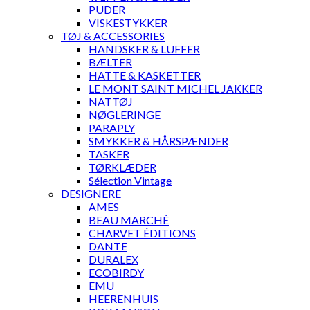
PUDER
VISKESTYKKER
TØJ & ACCESSORIES
HANDSKER & LUFFER
BÆLTER
HATTE & KASKETTER
LE MONT SAINT MICHEL JAKKER
NATTØJ
NØGLERINGE
PARAPLY
SMYKKER & HÅRSPÆNDER
TASKER
TØRKLÆDER
Sélection Vintage
DESIGNERE
AMES
BEAU MARCHÉ
CHARVET ÉDITIONS
DANTE
DURALEX
ECOBIRDY
EMU
HEERENHUIS