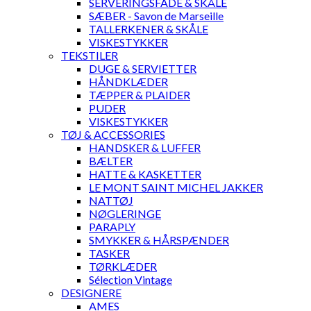
SERVERINGSFADE & SKÅLE
SÆBER - Savon de Marseille
TALLERKENER & SKÅLE
VISKESTYKKER
TEKSTILER
DUGE & SERVIETTER
HÅNDKLÆDER
TÆPPER & PLAIDER
PUDER
VISKESTYKKER
TØJ & ACCESSORIES
HANDSKER & LUFFER
BÆLTER
HATTE & KASKETTER
LE MONT SAINT MICHEL JAKKER
NATTØJ
NØGLERINGE
PARAPLY
SMYKKER & HÅRSPÆNDER
TASKER
TØRKLÆDER
Sélection Vintage
DESIGNERE
AMES