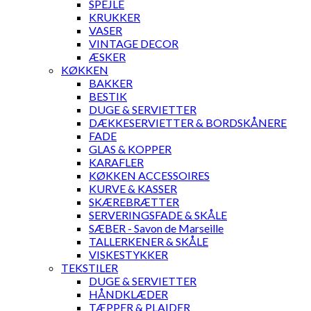
SPEJLE
KRUKKER
VASER
VINTAGE DECOR
ÆSKER
KØKKEN
BAKKER
BESTIK
DUGE & SERVIETTER
DÆKKESERVIETTER & BORDSKÅNERE
FADE
GLAS & KOPPER
KARAFLER
KØKKEN ACCESSOIRES
KURVE & KASSER
SKÆREBRÆTTER
SERVERINGSFADE & SKÅLE
SÆBER - Savon de Marseille
TALLERKENER & SKÅLE
VISKESTYKKER
TEKSTILER
DUGE & SERVIETTER
HÅNDKLÆDER
TÆPPER & PLAIDER