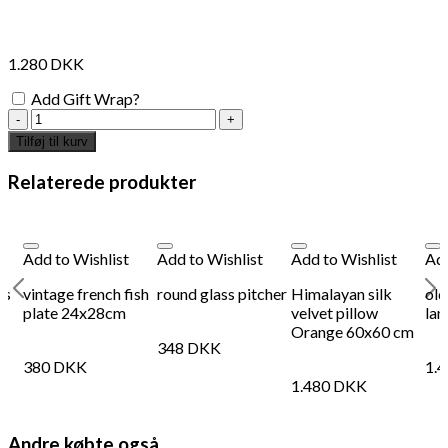
interesse?
1.280
DKK
Add Gift Wrap?
Japanese
wood
Tilføj til kurv
tray
antal
Relaterede produkter
Add to Wishlist
Add to Wishlist
Add to Wishlist
Add
rs
vintage french fish
round glass pitcher
Himalayan silk
old
plate 24x28cm
velvet pillow
lan
Orange 60x60 cm
348
DKK
380
DKK
1.
Add to Wishlist
Add
1.480
DKK
"Choucroute" Plakat - Peter Kjær-Andersen 70x100 cm
"Re
70
Andre købte også