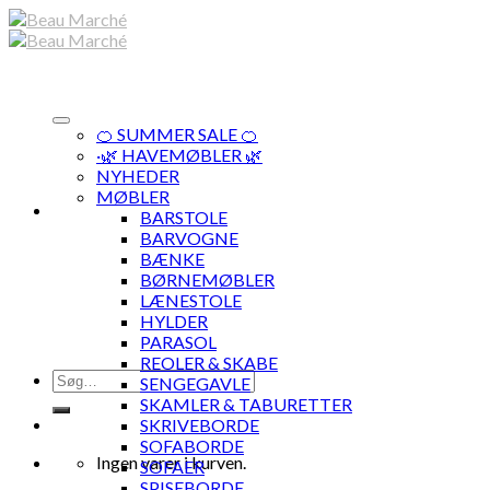
Skip
to
content
🍊 SUMMER SALE 🍊
·🌿 HAVEMØBLER 🌿
NYHEDER
MØBLER
BARSTOLE
BARVOGNE
BÆNKE
BØRNEMØBLER
LÆNESTOLE
HYLDER
PARASOL
REOLER & SKABE
Søg
SENGEGAVLE
efter:
SKAMLER & TABURETTER
SKRIVEBORDE
SOFABORDE
Ingen varer i kurven.
SOFAER
SPISEBORDE