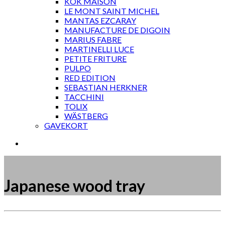
KOK MAISON
LE MONT SAINT MICHEL
MANTAS EZCARAY
MANUFACTURE DE DIGOIN
MARIUS FABRE
MARTINELLI LUCE
PETITE FRITURE
PULPO
RED EDITION
SEBASTIAN HERKNER
TACCHINI
TOLIX
WÄSTBERG
GAVEKORT
Japanese wood tray
Måske kunne nogle af disse produkter have din