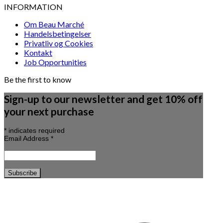
INFORMATION
Om Beau Marché
Handelsbetingelser
Privatliv og Cookies
Kontakt
Job Opportunities
Be the first to know
Sign-up to our newsletter and get 10% off
your next purchase
*
indicates required
Email Address
*