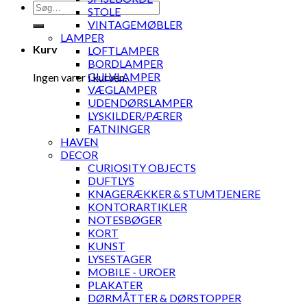
Søg
STOLE
efter:
VINTAGEMØBLER
LAMPER
Kurv
LOFTLAMPER
BORDLAMPER
GULVLAMPER
Ingen varer i kurven.
VÆGLAMPER
UDENDØRSLAMPER
LYSKILDER/PÆRER
FATNINGER
HAVEN
DECOR
CURIOSITY OBJECTS
DUFTLYS
KNAGERÆKKER & STUMTJENERE
KONTORARTIKLER
NOTESBØGER
KORT
KUNST
LYSESTAGER
MOBILE - UROER
PLAKATER
DØRMÅTTER & DØRSTOPPER