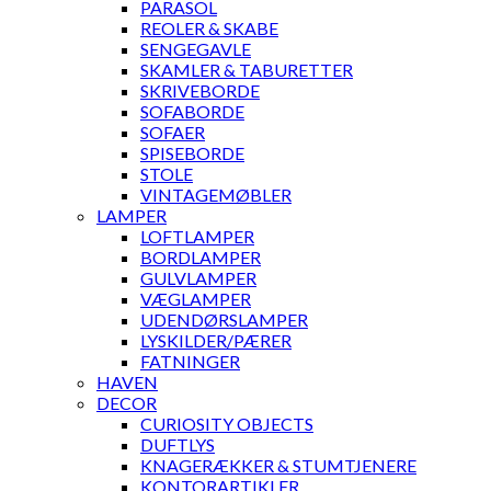
PARASOL
REOLER & SKABE
SENGEGAVLE
SKAMLER & TABURETTER
SKRIVEBORDE
SOFABORDE
SOFAER
SPISEBORDE
STOLE
VINTAGEMØBLER
LAMPER
LOFTLAMPER
BORDLAMPER
GULVLAMPER
VÆGLAMPER
UDENDØRSLAMPER
LYSKILDER/PÆRER
FATNINGER
HAVEN
DECOR
CURIOSITY OBJECTS
DUFTLYS
KNAGERÆKKER & STUMTJENERE
KONTORARTIKLER