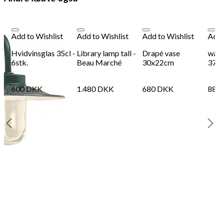
368
DKK
Tilføj til kurv
36
Se kurv
Kasse
Add to Wishlist
Add to Wishlist
Add to Wishlist
Add
Hvidvinsglas 35cl -
Library lamp tall -
Drapé vase
wav
6stk.
Beau Marché
30x22cm
37
600
DKK
1.480
DKK
680
DKK
88
 -