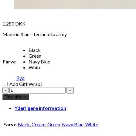
1.280
DKK
Made in Xian – terracotta army.
Black
Green
Farve
Navy Blue
White
Ryd
Add Gift Wrap?
horse
in
Tilføj til kurv
terracotta
28x10x28
Yderligere information
-
green
antal
Farve
Black
,
Cream
,
Green
,
Navy Blue
,
White