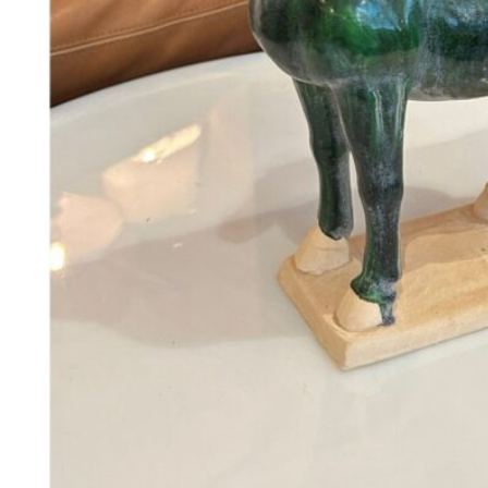
198
DKK
Tilføj til kurv
28
Se kurv
Kasse