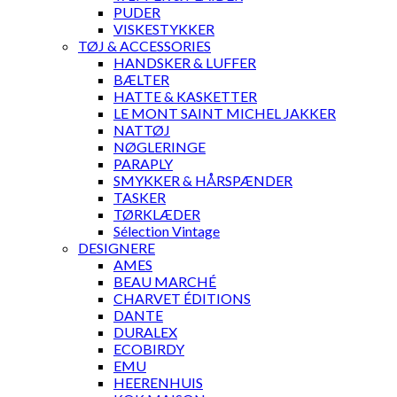
PUDER
VISKESTYKKER
TØJ & ACCESSORIES
HANDSKER & LUFFER
BÆLTER
HATTE & KASKETTER
LE MONT SAINT MICHEL JAKKER
NATTØJ
NØGLERINGE
PARAPLY
SMYKKER & HÅRSPÆNDER
TASKER
TØRKLÆDER
Sélection Vintage
DESIGNERE
AMES
BEAU MARCHÉ
CHARVET ÉDITIONS
DANTE
DURALEX
ECOBIRDY
EMU
HEERENHUIS