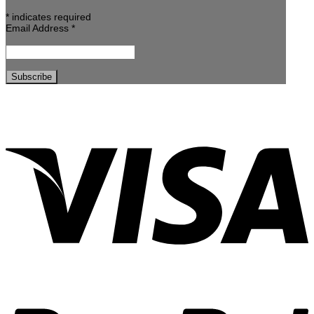
*
indicates required
Email Address
*