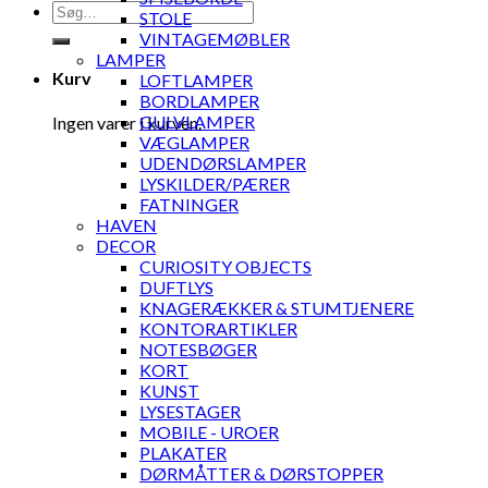
Søg
STOLE
efter:
VINTAGEMØBLER
LAMPER
Kurv
LOFTLAMPER
BORDLAMPER
GULVLAMPER
Ingen varer i kurven.
VÆGLAMPER
UDENDØRSLAMPER
LYSKILDER/PÆRER
FATNINGER
HAVEN
DECOR
CURIOSITY OBJECTS
DUFTLYS
KNAGERÆKKER & STUMTJENERE
KONTORARTIKLER
NOTESBØGER
KORT
KUNST
LYSESTAGER
MOBILE - UROER
PLAKATER
DØRMÅTTER & DØRSTOPPER