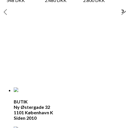
548
DKK
2.480
DKK
2.800
DKK
2.
BUTIK
Ny Østergade 32
1101 København K
Siden 2010