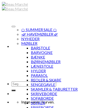
Skip
to
content
🍊 SUMMER SALE 🍊
·🌿 HAVEMØBLER 🌿
NYHEDER
MØBLER
BARSTOLE
BARVOGNE
BÆNKE
BØRNEMØBLER
LÆNESTOLE
HYLDER
PARASOL
REOLER & SKABE
Søg
SENGEGAVLE
efter:
SKAMLER & TABURETTER
SKRIVEBORDE
SOFABORDE
Ingen varer i kurven.
SOFAER
SPISEBORDE