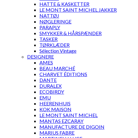
HATTE & KASKETTER
LE MONT SAINT MICHEL JAKKER
NATTØJ
NØGLERINGE
PARAPLY
SMYKKER & HÅRSPÆNDER
TASKER
TØRKLÆDER
Sélection Vintage
DESIGNERE
AMES
BEAU MARCHÉ
CHARVET ÉDITIONS
DANTE
DURALEX
ECOBIRDY
EMU
HEERENHUIS
KOK MAISON
LE MONT SAINT MICHEL
MANTAS EZCARAY
MANUFACTURE DE DIGOIN
MARIUS FABRE