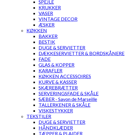
SPEJLE
KRUKKER
VASER
VINTAGE DECOR
ÆSKER
KØKKEN
BAKKER
BESTIK
DUGE & SERVIETTER
DÆKKESERVIETTER & BORDSKÅNERE
FADE
GLAS & KOPPER
KARAFLER
KØKKEN ACCESSOIRES
KURVE & KASSER
SKÆREBRÆTTER
SERVERINGSFADE & SKÅLE
SÆBER - Savon de Marseille
TALLERKENER & SKÅLE
VISKESTYKKER
TEKSTILER
DUGE & SERVIETTER
HÅNDKLÆDER
TÆPPER & PLAIDER