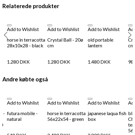
Relaterede produkter
Add to Wishlist
Add to Wishlist
Add to Wishlist
Add
horse in terracotta
Crystal Ball - 20ø
old portable
Cry
28x10x28 - black
cm
lantern
cm
1.280
DKK
1.280
DKK
1.480
DKK
98
Andre købte også
Add to Wishlist
Add to Wishlist
Add to Wishlist
Add
t -
futura mobile -
horse in terracotta
japanese laqua fish
bla
natural
56x22x54 - green
box
Chi
00
ter
56