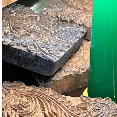
98
DKK
Tilføj til kurv