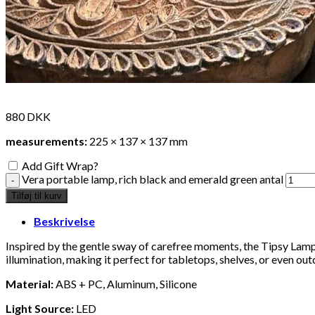
880
DKK
measurements:
225 × 137 × 137 mm
Add Gift Wrap?
Vera portable lamp, rich black and emerald green antal
Tilføj til kurv
Beskrivelse
Inspired by the gentle sway of carefree moments, the Tipsy Lamp 
illumination, making it perfect for tabletops, shelves, or even ou
Material:
ABS + PC, Aluminum, Silicone
Light Source:
LED