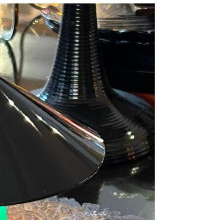
resse?