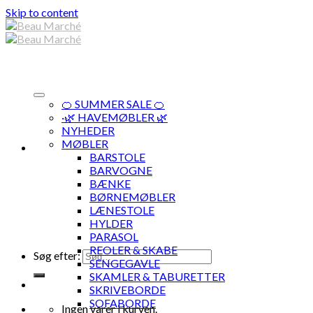
Skip to content
🍊 SUMMER SALE 🍊
·🌿 HAVEMØBLER 🌿
NYHEDER
MØBLER
BARSTOLE
BARVOGNE
BÆNKE
BØRNEMØBLER
LÆNESTOLE
HYLDER
PARASOL
REOLER & SKABE
Søg efter:
SENGEGAVLE
SKAMLER & TABURETTER
SKRIVEBORDE
SOFABORDE
Ingen varer i kurven.