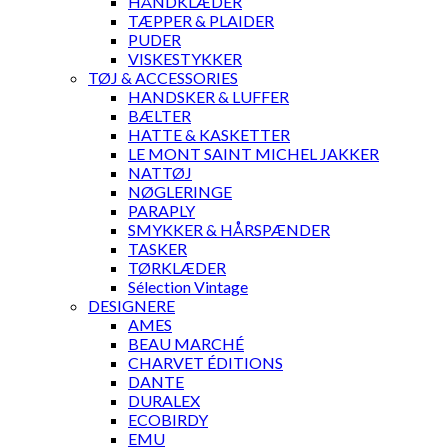
HÅNDKLÆDER
TÆPPER & PLAIDER
PUDER
VISKESTYKKER
TØJ & ACCESSORIES
HANDSKER & LUFFER
BÆLTER
HATTE & KASKETTER
LE MONT SAINT MICHEL JAKKER
NATTØJ
NØGLERINGE
PARAPLY
SMYKKER & HÅRSPÆNDER
TASKER
TØRKLÆDER
Sélection Vintage
DESIGNERE
AMES
BEAU MARCHÉ
CHARVET ÉDITIONS
DANTE
DURALEX
ECOBIRDY
EMU