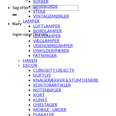
SOFAER
SPISEBORDE
Søg efter:
STOLE
VINTAGEMØBLER
LAMPER
Kurv
LOFTLAMPER
BORDLAMPER
Ingen varer i kurven.
GULVLAMPER
VÆGLAMPER
UDENDØRSLAMPER
LYSKILDER/PÆRER
FATNINGER
HAVEN
DECOR
CURIOSITY OBJECTS
DUFTLYS
KNAGERÆKKER & STUMTJENERE
KONTORARTIKLER
NOTESBØGER
KORT
KUNST
LYSESTAGER
MOBILE - UROER
PLAKATER