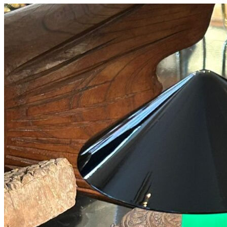
Måske kunne nogle af disse produkter have din inte
Add to Wishlist
Blomster notesbog