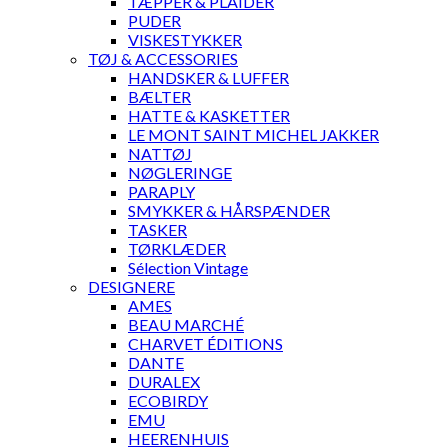
TÆPPER & PLAIDER
PUDER
VISKESTYKKER
TØJ & ACCESSORIES
HANDSKER & LUFFER
BÆLTER
HATTE & KASKETTER
LE MONT SAINT MICHEL JAKKER
NATTØJ
NØGLERINGE
PARAPLY
SMYKKER & HÅRSPÆNDER
TASKER
TØRKLÆDER
Sélection Vintage
DESIGNERE
AMES
BEAU MARCHÉ
CHARVET ÉDITIONS
DANTE
DURALEX
ECOBIRDY
EMU
HEERENHUIS