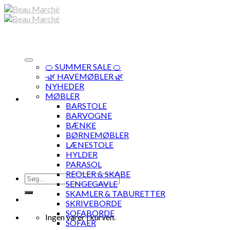
Skip
to
content
🍊 SUMMER SALE 🍊
·🌿 HAVEMØBLER 🌿
NYHEDER
MØBLER
BARSTOLE
BARVOGNE
BÆNKE
BØRNEMØBLER
LÆNESTOLE
HYLDER
PARASOL
REOLER & SKABE
Søg
SENGEGAVLE
efter:
SKAMLER & TABURETTER
SKRIVEBORDE
SOFABORDE
Ingen varer i kurven.
SOFAER